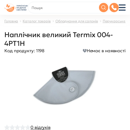
Головна
Каталог товарів
Обладнання для салонів
Перукарське о
Наплічник великий Termix 004-
4PT1H
Код продукту:
1198
Немає в наявності
0
відгуків