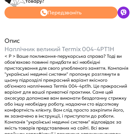
товару?
Передзвоніть
Опис
Наплічник великий Termix 004-4PT1H
< P > Ваше покликання-перукарська справа? Тоді ви
обов'язково повинні придбати всі необхідні
пристосування для свого улюбленого заняття. Компанія
"українські медичні системи" пропонує розглянути в
цьому підрозділі прекрасний варіант якісного
об'ємного наплічника Termix 004-4pt1h. Це прекрасний
варіант для вашої приватної практики. Саме цей
аксесуар допоможе вам виконати бездоганну стрижку
або іншу необхідну роботу, надаючи сто відсоткову
комфортність клієнту. Вам слід просто закріпити його,
як зазначено в інструкції, і приступати до роботи.
Компанія "українські медичні системи" відповідає за
якість товарів представлених на сайті. Всі вони
пройшли сертифікації і позитивно зарекомендували