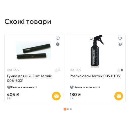
Схожі товари
код 1202
код 1199
0
0
Гумка для шиї 2 шт Termix
Розпилювач Termix 005-BT03
006-6001
Немає в наявності
Немає в наявності
405 ₴
180 ₴
9 $
4 $