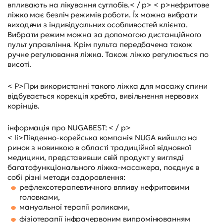
впливають на лікування суглобів.< / p> < p>нефритове
ліжко має безліч режимів роботи. Їх можна вибрати
виходячи з індивідуальних особливостей клієнта.
Вибрати режим можна за допомогою дистанційного
пульт управління. Крім пульта передбачена також
ручне регулювання ліжка. Також ліжко регулюється по
висоті.
< P>При використанні такого ліжка для масажу спини
відбувається корекція хребта, вивільнення нервових
корінців.
інформація про NUGABEST: < / p>
< li>Південно-корейська компанія NUGA вийшла на
ринок з новинкою в області традиційної відновної
медицини, представивши свій продукт у вигляді
багатофункціонального ліжка-масажера, поєднує в
собі різні методи оздоровлення:
рефлексотерапевтичного впливу нефритовими
головками,
мануальної терапії роликами,
фізіотерапії інфрачервоним випромінюванням