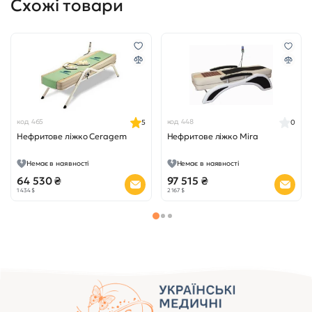
Схожі товари
код 465
код 448
5
0
Нефритове ліжко Ceragem
Нефритове ліжко Mira
Немає в наявності
Немає в наявності
64 530 ₴
97 515 ₴
1 434 $
2 167 $