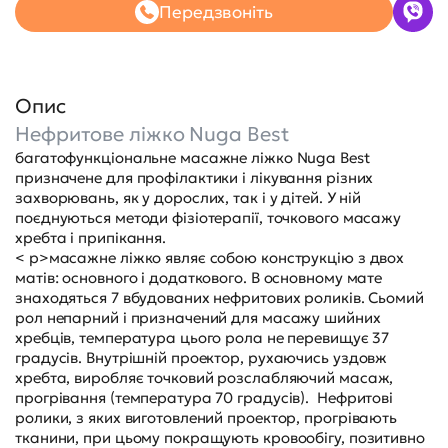
Передзвоніть
Опис
Нефритове ліжко Nuga Best
багатофункціональне масажне ліжко Nuga Best
призначене для профілактики і лікування різних
захворювань, як у дорослих, так і у дітей. У ній
поєднуються методи фізіотерапії, точкового масажу
хребта і припікання.
< p>масажне ліжко являє собою конструкцію з двох
матів: основного і додаткового. В основному мате
знаходяться 7 вбудованих нефритових роликів. Сьомий
рол непарний і призначений для масажу шийних
хребців, температура цього рола не перевищує 37
градусів. Внутрішній проектор, рухаючись уздовж
хребта, виробляє точковий розслабляючий масаж,
прогрівання (температура 70 градусів). Нефритові
ролики, з яких виготовлений проектор, прогрівають
тканини, при цьому покращують кровообігу, позитивно