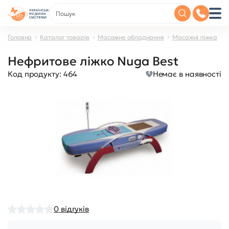
Головна
Каталог товарів
Масажне обладнання
Масажні ліжка
Н
Нефритове ліжко Nuga Best
Код продукту:
464
Немає в наявності
0
відгуків