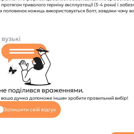
ся протягом тривалого терміну експлуатації (3-4 роки) і забе
ох половинок ножиць використовується болт, завдяки чому в
вузькі
не поділився враженнями.
 — ваша думка допоможе іншим зробити правильний вибір!
Залишити свій відгук