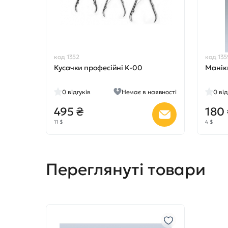
код 1352
код 135
Кусачки професійні K-00
Манік
0
відгуків
Немає в наявності
0
від
495 ₴
180
11 $
4 $
Переглянуті товари