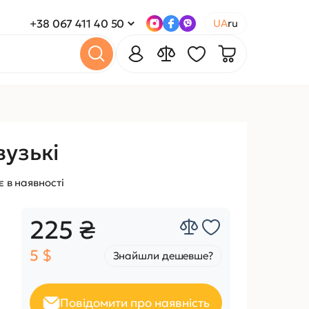
+38 067 411 40 50
UA
ru
узькі
 в наявності
225 ₴
5 $
Знайшли дешевше?
Повідомити про наявність