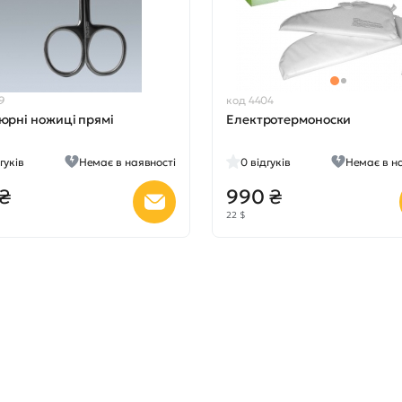
9
код 4404
юрні ножиці прямі
Електротермоноски
гуків
Немає в наявності
0
відгуків
Немає в н
 ₴
990 ₴
22 $