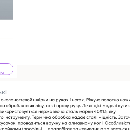
ія
ькі
околоногтевой шкірки на руках і ногах. Ріжуче полотно нож
о обробляти як ліву, так і праву руку. Леза цієї моделі кути
використовується нержавіюча сталь марки 40Х13, яку
о інструменту. Термічна обробка надає сталі міцність. Зато
кусачок, проводиться вручну на алмазному колі. Особливіс
крайками (профіль). Це запобігає зажевиванию зрізається 