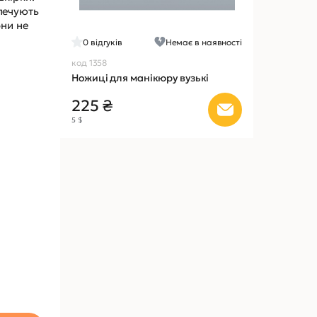
зпечують
они не
0
відгуків
Немає в наявності
код 1358
Ножиці для манікюру вузькі
225 ₴
5 $