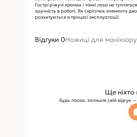
Гострі ріжучі кромки і тонкі леза не туплять
зручність в роботі. Як скріплює елемента дв
розхитуються в процесі експлуатації.
Відгуки 0
Ножиці для манікюру 
Ще ніхто 
Будь ласка, залиште свій відгук