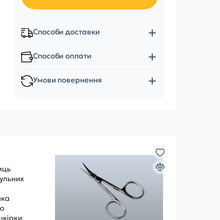
Способи доставки
Способи оплати
Умови повернення
иць
кульних
чка
тю
шкірки.