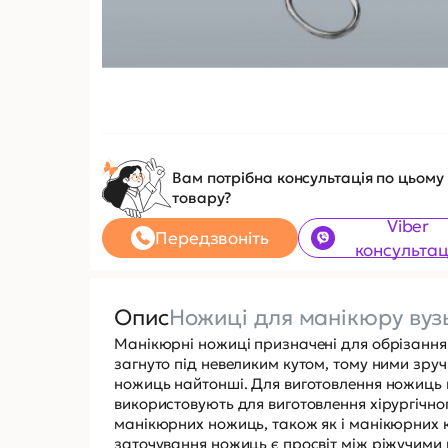
Вам потрібна консультація по цьому
товару?
Viber
Передзвоніть
консультац
Опис
Ножиці для манікюру вуз
Манікюрні ножиці призначені для обрізання 
загнуто під невеликим кутом, тому ними зручн
ножиць найтонші. Для виготовлення ножиць 
використовують для виготовлення хірургічног
манікюрних ножиць, також як і манікюрних 
заточування ножиць є просвіт між ріжучими 