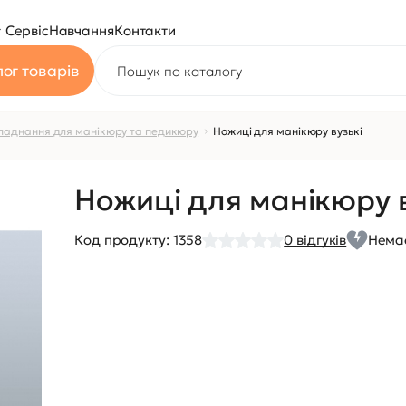
Сервіс
Навчання
Контакти
ог товарів
ладнання для манікюру та педикюру
Ножиці для манікюру вузькі
Ножиці для манікюру в
Код продукту:
1358
0
відгуків
Немає