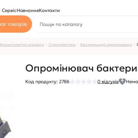
Сервіс
Навчання
Контакти
ог товарів
Косметологічні апарати
Стерилізатори
Бактерицидні опромінювачі
Опромінювач бактери
Код продукту:
2786
0
відгуків
Нема