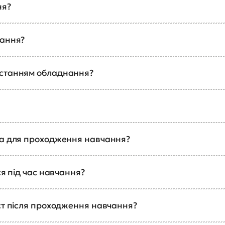
ня?
чання?
истанням обладнання?
ка для проходження навчання?
ся під час навчання?
ст після проходження навчання?