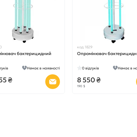
0
код 1829
інювач бактерицидний
Опромінювач бактерицидн
гуків
Немає в наявності
0
відгуків
Немає в н
55 ₴
8 550 ₴
190 $