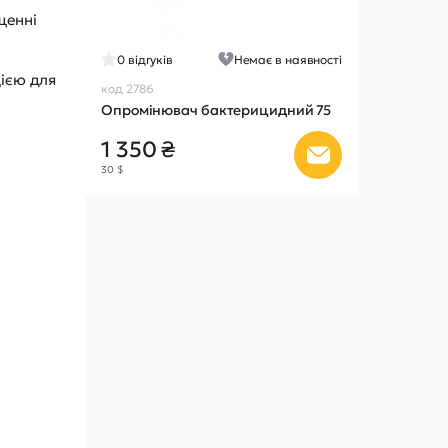
щенні
0
відгуків
Немає в наявності
цією для
код 2786
Опромінювач бактерицидний 75
1 350 ₴
30 $