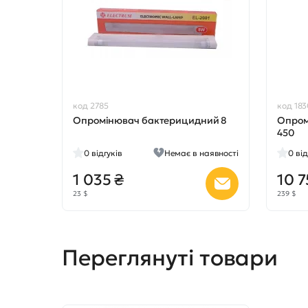
код 2785
код 183
Опромінювач бактерицидний 8
Опром
450
0
відгуків
Немає в наявності
0
від
1 035 ₴
10 7
23 $
239 $
Переглянуті товари