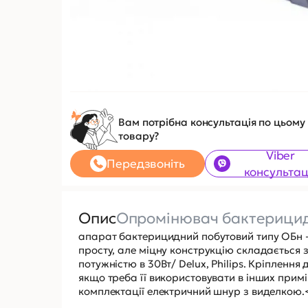
Вам потрібна консультація по цьому
товару?
Viber
Передзвоніть
консультац
Опис
Опромінювач бактерицид
апарат бактерицидний побутовий типу ОБн -
просту, але міцну конструкцію складається 
потужністю в 30Вт/ Delux, Philips. Кріплення 
якщо треба її використовувати в інших прим
комплектації електричний шнур з виделкою.<