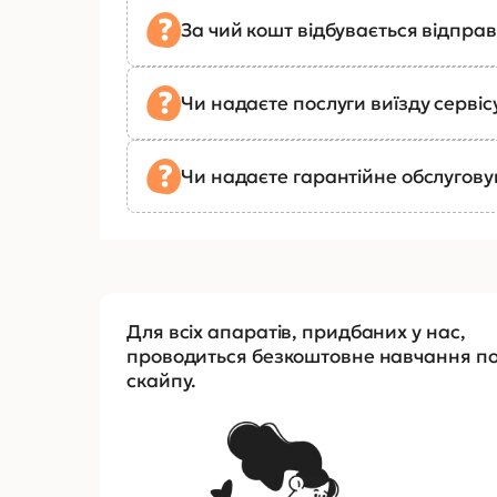
За чий кошт відбувається відправ
Чи надаєте послуги виїзду сервіс
Чи надаєте гарантійне обслугов
Для всіх апаратів, придбаних у нас,
проводиться безкоштовне навчання п
скайпу.