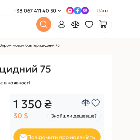
+38 067 411 40 50
UA
ru
Опромінювач бактерицидний 75
цидний 75
є в наявності
1 350 ₴
30 $
Знайшли дешевше?
Повідомити про наявність