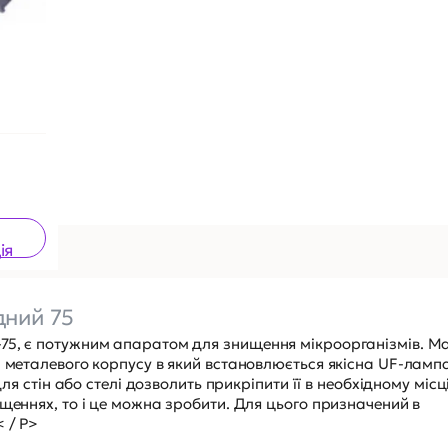
ія
ний 75
75, є потужним апаратом для знищення мікроорганізмів. М
з металевого корпусу в який встановлюється якісна UF-ламп
для стін або стелі дозволить прикріпити її в необхідному місці
іщеннях, то і це можна зробити. Для цього призначений в
 / P>