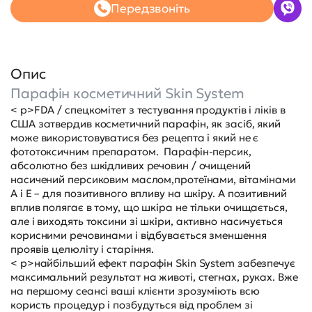
Передзвоніть
Опис
Парафін косметичний Skin System
< p>FDA / спецкомітет з тестування продуктів і ліків в
США затвердив косметичний парафін, як засіб, який
може використовуватися без рецепта і який не є
фототоксичним препаратом. Парафін-персик,
абсолютно без шкідливих речовин / очищений
насичений персиковим маслом,протеїнами, вітамінами
А і Е – для позитивного впливу на шкіру. А позитивний
вплив полягає в тому, що шкіра не тільки очищається,
але і виходять токсини зі шкіри, активно насичується
корисними речовинами і відбувається зменшення
проявів целюліту і старіння.
< p>найбільший ефект парафін Skin System забезпечує
максимальний результат на животі, стегнах, руках. Вже
на першому сеансі ваші клієнти зрозуміють всю
користь процедур і позбудуться від проблем зі