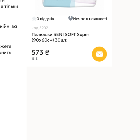
е тільки
0
відгуків
Немає в наявності
кійні за
код 5202
Пелюшки SENI SOFT Super
(90х60см) 30шт.
ожете
573 ₴
онить
13 $