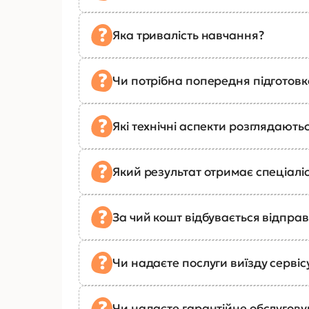
Яка тривалість навчання?
Чи потрібна попередня підготов
Які технічні аспекти розглядають
Який результат отримає спеціалі
За чий кошт відбувається відправ
Чи надаєте послуги виїзду сервіс
Чи надаєте гарантійне обслугов