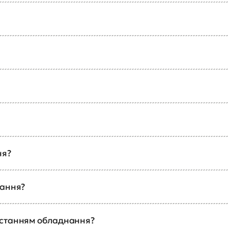
ня?
чання?
истанням обладнання?