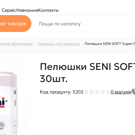
Сервіс
Навчання
Контакти
ог товарів
дичне обладнання
Пелюшки для дорослих
Пелюшки SENI SOFT Super (
Пелюшки SENI SOFT
30шт.
Код продукту:
5202
0
відгуків