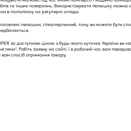
меблів та інших поверхонь. Використовувати пелюшку можна н
м в поліклініку на регулярні огляди.
готовлені пелюшки, гіпоалергенний, тому ви можете бути спо
редбачається.
ER за доступною ціною з будь-якого куточка України ви м
истеми". Робіть заявку на сайті, і в робочий час вам передзв
 вам спосіб отримання товару.