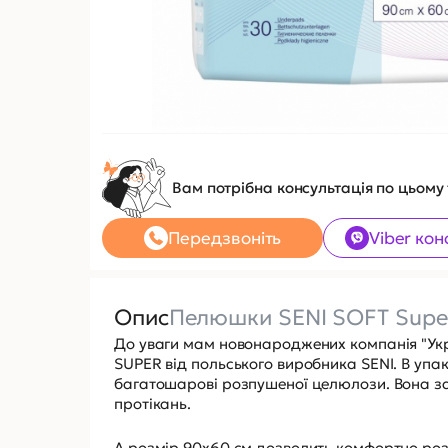
Вам потрібна консультація по цьому
Передзвоніть
Viber кон
Опис
Пелюшки SENI SOFT Super
До уваги мам новонароджених компанія "Укр
SUPER від польського виробника SENI. В упак
багатошарові розпушеної целюлози. Вона за
протікань.
А розмір 90х60 см дозволить комфортно роз