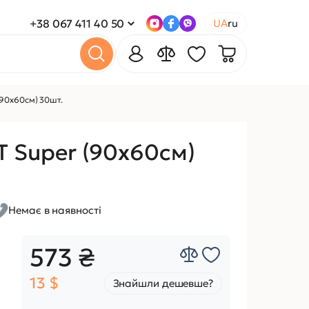
+38 067 411 40 50
UA
ru
90х60см) 30шт.
 Super (90х60см)
Немає в наявності
573 ₴
13 $
Знайшли дешевше?