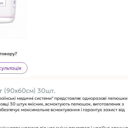
 товару?
сультація
 (90х60см) 30шт.
аїнські медичні системи" представляє одноразові пелюшки
овці 30 штук якісних, всмоктують пелюшок, виготовлених з
безпечує максимальне всмоктування і гарантує захист від
міщувати малюка під час зміни памперса і надійно захища