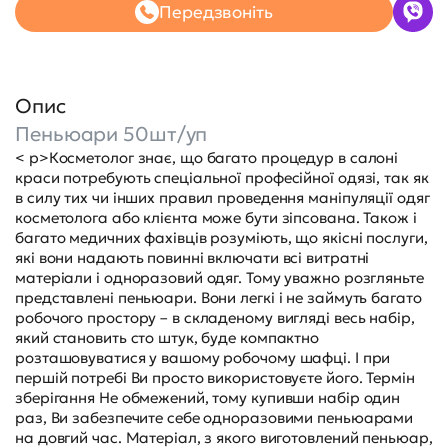
Передзвоніть
Опис
Пеньюари 50шт/уп
< p>Косметолог знає, що багато процедур в салоні
краси потребують спеціальної професійної одязі, так як
в силу тих чи інших правил проведення маніпуляції одяг
косметолога або клієнта може бути зіпсована. Також і
багато медичних фахівців розуміють, що якісні послуги,
які вони надають повинні включати всі витратні
матеріали і одноразовий одяг. Тому уважно розгляньте
представлені пеньюари. Вони легкі і не займуть багато
робочого простору – в складеному вигляді весь набір,
який становить сто штук, буде компактно
розташовуватися у вашому робочому шафці. І при
першій потребі Ви просто використовуєте його. Термін
зберігання Не обмежений, тому купивши набір один
раз, Ви забезпечите себе одноразовими пеньюарами
на довгий час. Матеріал, з якого виготовлений пеньюар,