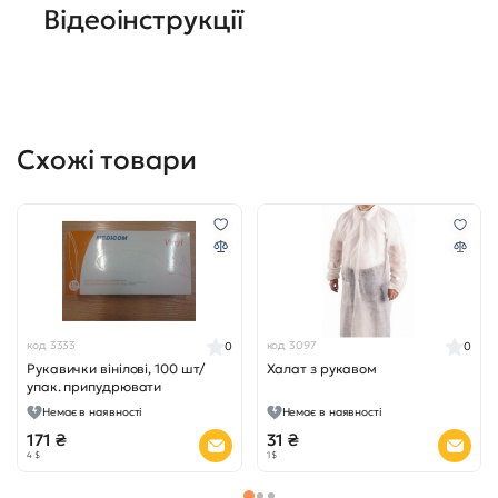
Відеоінструкції
Схожі товари
код 3333
код 3097
0
0
Рукавички вінілові, 100 шт/
Халат з рукавом
упак. припудрювати
Немає в наявності
Немає в наявності
171 ₴
31 ₴
4 $
1 $