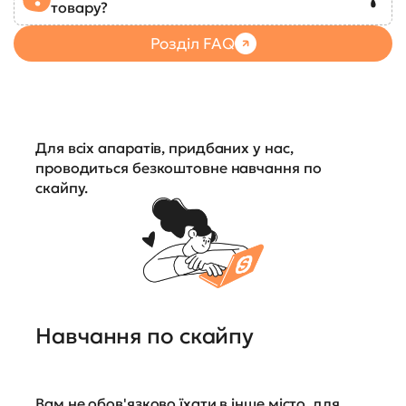
товару?
Розділ FAQ
Для всіх апаратів, придбаних у нас,
проводиться безкоштовне навчання по
скайпу.
Навчання по скайпу
Вам не обов'язково їхати в інше місто, для