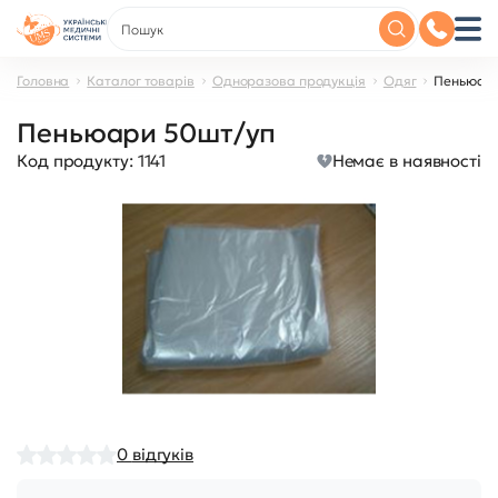
Головна
Каталог товарів
Одноразова продукція
Одяг
Пеньюари
Пеньюари 50шт/уп
Код продукту:
1141
Немає в наявності
0
відгуків