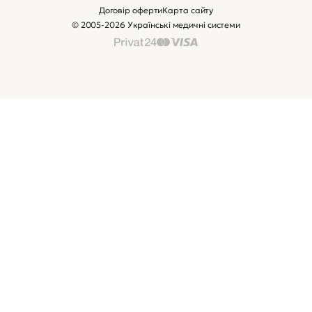
Зв’яжіться з нами
Клієнтам
Сертифікати:
Замовити дзвінок
Viber консультація
Приєднуйтеся:
Договір оферти
Карта сайту
© 2005-2026 Українські медичні системи