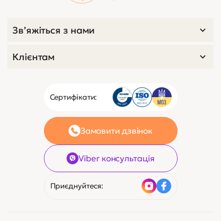
код 2268
0
Перукарське крісло Caruso +
Luna Block
Немає в наявності
44 505 ₴
989 $