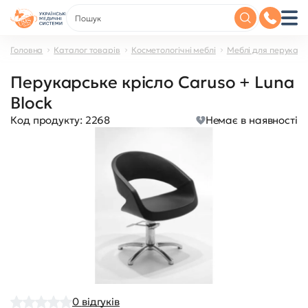
Головна
Каталог товарів
Косметологічні меблі
Меблі для перукар
Перукарське крісло Caruso + Luna
Block
Код продукту:
2268
Немає в наявності
0
відгуків