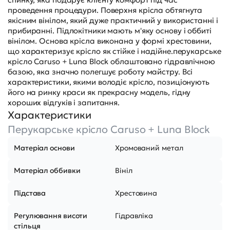
проведення процедури. Поверхня крісла обтягнута
якісним вінілом, який дуже практичний у використанні і
прибиранні. Підлокітники мають м'яку основу і оббиті
вінілом. Основа крісла виконана у формі хрестовини,
що характеризує крісло як стійке і надійне.перукарське
крісло Caruso + Luna Block облаштовано гідравлічною
базою, яка значно полегшує роботу майстру. Всі
характеристики, якими володіє крісло, позиціонують
його на ринку краси як прекрасну модель, гідну
хороших відгуків і запитання.
Характеристики
Перукарське крісло Caruso + Luna Block
Матеріал основи
Хромований метал
Матеріал оббивки
Вініл
Підстава
Хрестовина
Регулювання висоти
Гідравліка
стільця