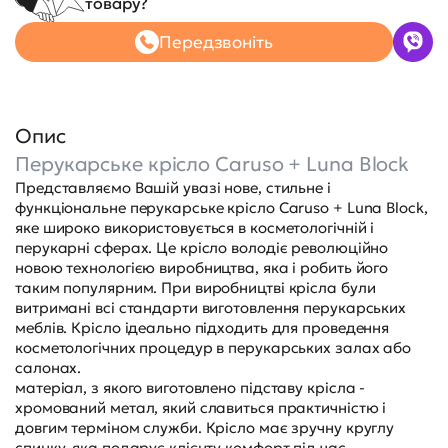
товару?
Передзвоніть
Опис
Перукарське крісло Caruso + Luna Block
Представляємо Вашій увазі нове, стильне і
функціональне перукарське крісло Caruso + Luna Block,
яке широко використовується в косметологічній і
перукарні сферах. Це крісло володіє революційно
новою технологією виробництва, яка і робить його
таким популярним. При виробництві крісла були
витримані всі стандарти виготовлення перукарських
меблів. Крісло ідеально підходить для проведення
косметологічних процедур в перукарських залах або
салонах.
матеріал, з якого виготовлено підставу крісла -
хромований метал, який славиться практичністю і
довгим терміном служби. Крісло має зручну круглу
спинку, яка подарує клієнту комфорт під час