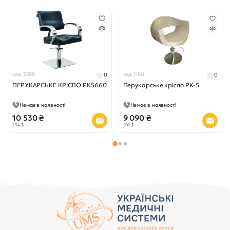
код 3598
код 1180
0
0
ПЕРУКАРСЬКЕ КРІСЛО PK5660
Перукарське крісло PK-5
Немає в наявності
Немає в наявності
10 530 ₴
9 090 ₴
234 $
202 $
Переглянуті товари