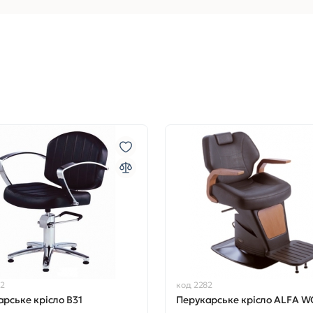
72
код 2282
рське крісло B31
Перукарське крісло ALFA 