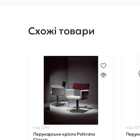
Схожі товари
код 2292
код 35
Перукарське крісло Poltrona
Перука
Classic