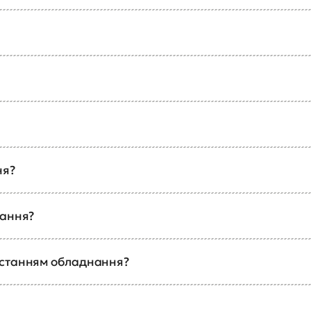
ня?
чання?
истанням обладнання?