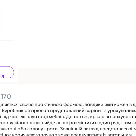
ія
170
іляється своєю практичною формою, завдяки якій кожен від
. Виробник створював представлений варіант з урахуванням
 під час експлуатації меблів. До того ж, крісло за рахунок 
ідразу кілька штук вийде легко розмістити в один ряд і тим 
рукарні або салону краси. Зовнішній вигляд представленої 
тінок коричневого точно зможе поєднуватися із загальним