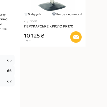
лому
0
відгуків
Немає в наявності
можна
код 3560
м
ПЕРУКАРСЬКЕ КРІСЛО PK170
 час
10 125 ₴
225 $
65
66
62