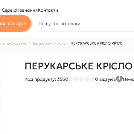
Сервіс
Навчання
Контакти
ог товарів
для перукарень
Перукарські крісла
ПЕРУКАРСЬКЕ КРІСЛО PK170
ПЕРУКАРСЬКЕ КРІСЛО
Код продукту:
3560
0
відгуків
Нема