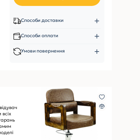
Способи доставки
Способи оплати
Умови повернення
відувач
 всіх
старань
самим
моделі