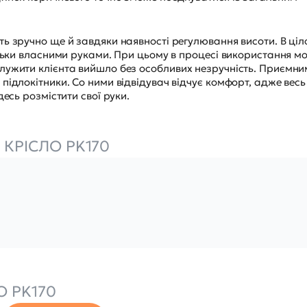
ь зручно ще й завдяки наявності регулювання висоти. В ці
ільки власними руками. При цьому в процесі використання 
лужити клієнта вийшло без особливих незручність. Приємни
підлокітники. Со ними відвідувач відчує комфорт, адже весь
есь розмістити свої руки.
 КРІСЛО PK170
О PK170