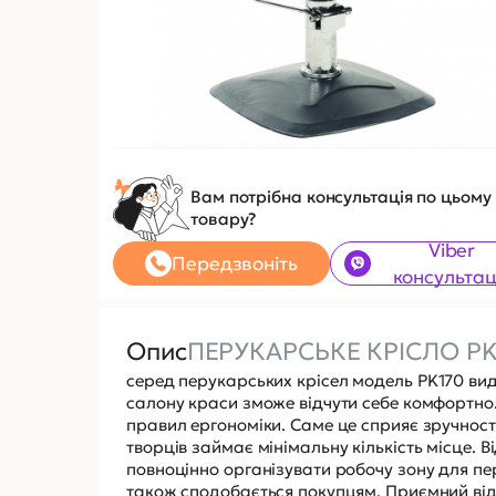
Вам потрібна консультація по цьому
товару?
Viber
Передзвоніть
консультац
Опис
ПЕРУКАРСЬКЕ КРІСЛО PK
серед перукарських крісел модель
PK170
вид
салону краси зможе відчути себе комфортно
правил ергономіки. Саме це сприяє зручності
творців займає мінімальну кількість місце. В
повноцінно організувати робочу зону для пе
також сподобається покупцям. Приємний від