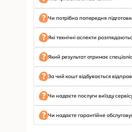
Чи потрібна попередня підготов
Які технічні аспекти розглядають
Який результат отримає спеціалі
За чий кошт відбувається відправ
Чи надаєте послуги виїзду сервіс
Чи надаєте гарантійне обслугов