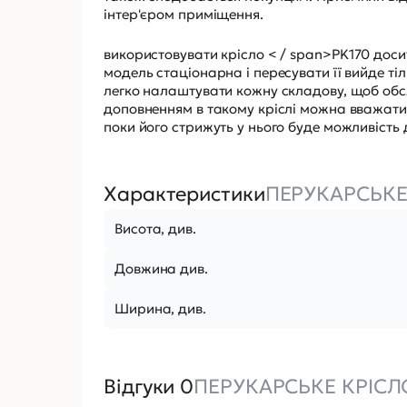
інтер'єром приміщення.
використовувати крісло < / span>
PK170
досит
модель стаціонарна і пересувати її вийде т
легко налаштувати кожну складову, щоб обс
доповненням в такому кріслі можна вважати 
поки його стрижуть у нього буде можливість д
Характеристики
ПЕРУКАРСЬКЕ
Висота, див.
Довжина див.
Ширина, див.
Відгуки 0
ПЕРУКАРСЬКЕ КРІСЛ