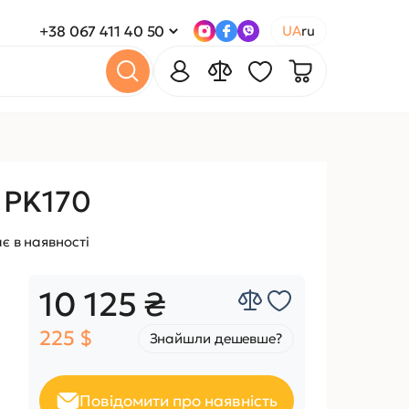
+38 067 411 40 50
UA
ru
 PK170
є в наявності
10 125 ₴
225 $
Знайшли дешевше?
Повідомити про наявність