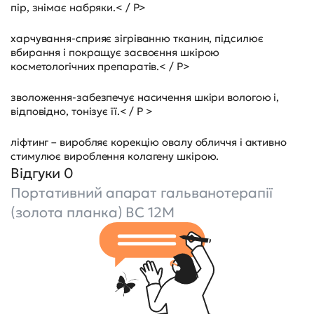
пір, знімає набряки.< / P>
харчування-сприяє зігріванню тканин, підсилює
вбирання і покращує засвоєння шкірою
косметологічних препаратів.< / P>
зволоження-забезпечує насичення шкіри вологою і,
відповідно, тонізує її.< / P >
ліфтинг – виробляє корекцію овалу обличчя і активно
стимулює вироблення колагену шкірою.
Відгуки 0
Портативний апарат гальванотерапії
(золота планка) BC 12M