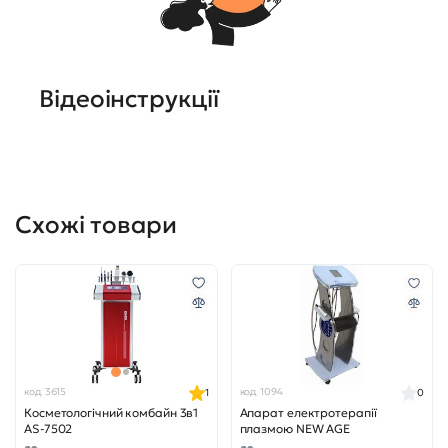
Відеоінструкції
Схожі товари
код 3615
код 1094
1
0
Косметологічний комбайн 3в1
Апарат електротерапії
AS-7502
плазмою NEW AGE