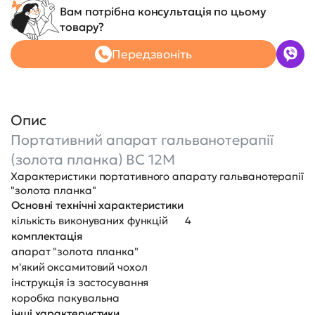
Вам потрібна консультація по цьому
товару?
Передзвоніть
Опис
Портативний апарат гальванотерапії
(золота планка) BC 12M
Характеристики портативного апарату гальванотерапії
"золота планка"
Основні технічні характеристики
кількість виконуваних функцій
4
комплектація
апарат "золота планка"
м'який оксамитовий чохол
інструкція із застосування
коробка пакувальна
інші характеристики