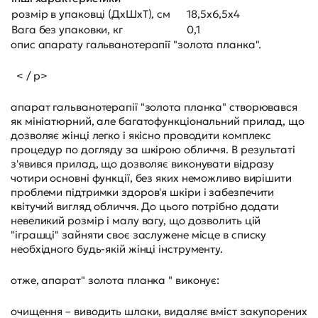
розмір в упаковці (ДхШхТ), см
18,5х6,5х4
Вага без упаковки, кг
0,1
опис апарату гальванотерапії "золота планка".
< / p>
апарат гальванотерапії "золота планка" створювався
як мініатюрний, але багатофункціональний прилад, що
дозволяє жінці легко і якісно проводити комплекс
процедур по догляду за шкірою обличчя. В результаті
з'явився прилад, що дозволяє виконувати відразу
чотири основні функції, без яких неможливо вирішити
проблеми підтримки здоров'я шкіри і забезпечити
квітучий вигляд обличчя. До цього потрібно додати
невеликий розмір і малу вагу, що дозволить цій
"іграшці" зайняти своє заслужене місце в списку
необхідного будь-якій жінці інструменту.
отже, апарат" золота планка " виконує:
очищення – виводить шлаки, видаляє вміст закупорених