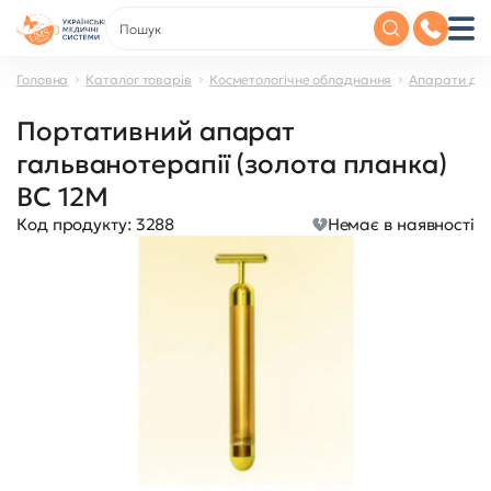
Головна
Каталог товарів
Косметологічне обладнання
Апарати дл
Портативний апарат
гальванотерапії (золота планка)
BC 12M
Код продукту:
3288
Немає в наявності