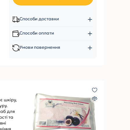
Способи доставки
Способи оплати
Умови повернення
є шкіру,
уру.
раб для
ості та
вні
оніння