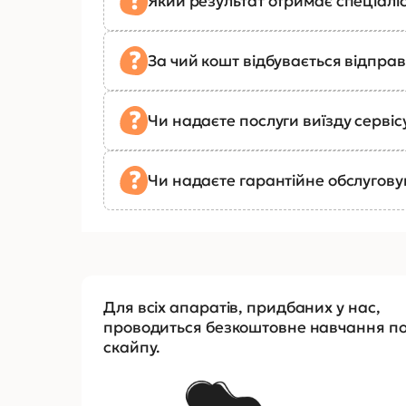
Який результат отримає спеціалі
За чий кошт відбувається відправ
Чи надаєте послуги виїзду сервіс
Чи надаєте гарантійне обслугов
Для всіх апаратів, придбаних у нас,
проводиться безкоштовне навчання п
скайпу.