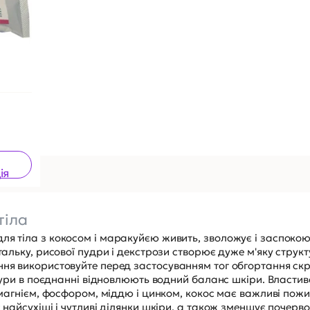
ія
тіла
ля тіла з кокосом і маракуйєю живить, зволожує і заспокою
тальку, рисової пудри і декстрози створює дуже м'яку структ
ння використовуйте перед застосуванням тог обгортання ск
цедури в поєднанні відновлюють водний баланс шкіри. Властив
, магнієм, фосфором, міддю і цинком, кокос має важливі пожи
є найсухіші і чутливі ділянки шкіри, а також зменшує почерв