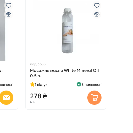
код 3655
мл
Масажне масло White Mineral Oil
0.5 л.
аявності
1
відгук
В наявності
278 ₴
6 $