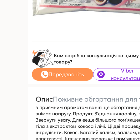
Вам потрібна консультація по цьому
товару?
Viber
Передзвоніть
консультац
Опис
Поживне обгортання для 
з приємним ароматом ванілі це обгортання д
знімає напругу. Продукт. З'єднання каоліну, 
Звернути увагу. Для ееще більшого пом'якше
тіла з екстрактом кокоса і лічі. Ці дві про
інгредієнти. Кокос. Багатий калієм, залізом
властивості. Інтенсивно зволожує і пом'якшу