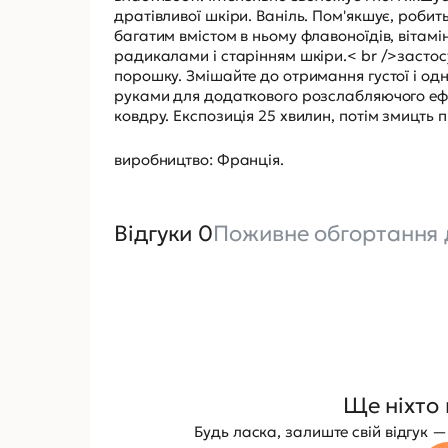
дратівливої шкіри. Ваніль. Пом'якшує, роби
багатим вмістом в ньому флавоноїдів, вітамі
радикалами і старінням шкіри.< br />застосу
порошку. Змішайте до отримання густої і о
руками для додаткового розслабляючого ефект
ковдру. Експозиція 25 хвилин, потім змицть п
виробництво: Франція.
Відгуки 0
Поживне обгортання 
Ще ніхто 
Будь ласка, залиште свій відгук