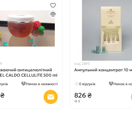
29
код 2893
ріваючий антицелюлітний
Ампульний концентрат 10 
GEL CALDO CELLULITE 500 ml
гуків
Немає в наявності
0
відгуків
Немає в н
 ₴
826 ₴
18 $