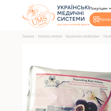
Покупцям
Катал
Головна
Каталог товарів
Косметика професійна
Проф