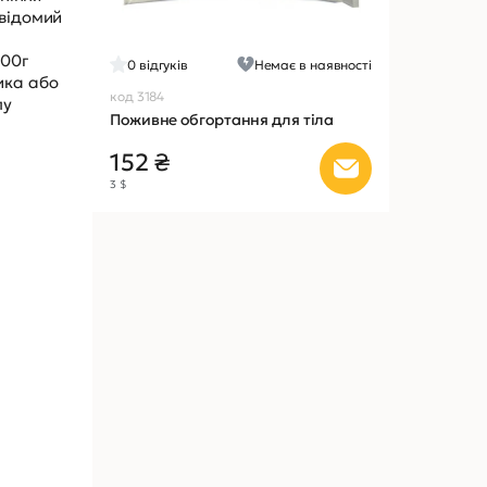
 відомий
200г
0
відгуків
Немає в наявності
ика або
код 3184
лу
Поживне обгортання для тіла
152 ₴
3 $