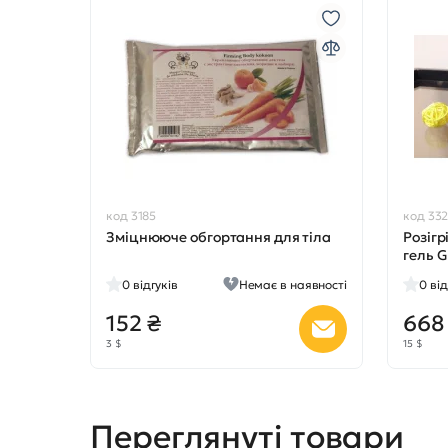
код 3185
код 33
Зміцнююче обгортання для тіла
Розіг
гель 
0
відгуків
Немає в наявності
0
від
152 ₴
668
3 $
15 $
Переглянуті товари