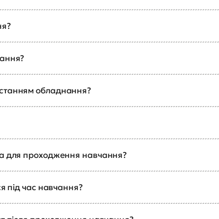
ня?
чання?
истанням обладнання?
ка для проходження навчання?
ся під час навчання?