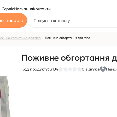
Сервіс
Навчання
Контакти
ог товарів
есійна косметика для тіла
Поживне обгортання для тіла
Поживне обгортання д
Код продукту:
3184
0
відгуків
Немає