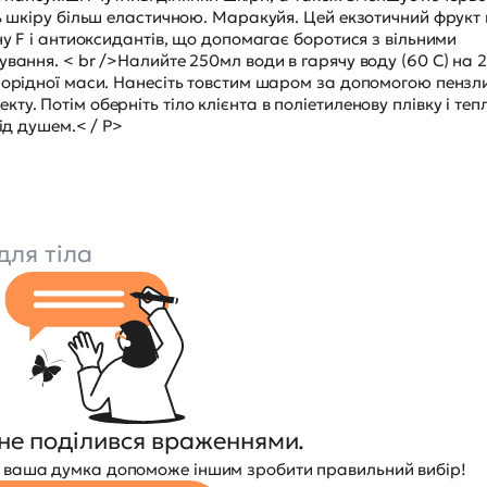
ть шкіру більш еластичною. Маракуйя. Цей екзотичний фрукт
ну F і антиоксидантів, що допомагає боротися з вільними
вання. < br />Налийте 250мл води в гарячу воду (60 С) на 
днорідної маси. Нанесіть товстим шаром за допомогою пензл
у. Потім оберніть тіло клієнта в поліетиленову плівку і теп
ід душем.< / P>
для тіла
не поділився враженнями.
 — ваша думка допоможе іншим зробити правильний вибір!