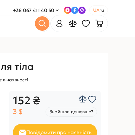
+38 067 411 40 50
UA
ru
ля тіла
 в наявності
152 ₴
3 $
Знайшли дешевше?
Повідомити про наявність