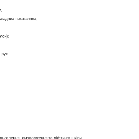
e
;
складних показаннях;
гон);
 рук.
ідновлення, омолодження та ліфтингу шкіри.