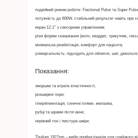
подвійний режим роботи:
Fractional Pulse
та
Super Puls
потужність до 800W, стабільний результат навіть при 
екран 12,1" з сенсорним управлінням;
різні форми сканування (коло, квадрат, трикутник, гекса
мінімальна реабілітація, комфорт для пацієнта;
універсальність: підходить для обличчя, шиї, декольте,
Показання:
зморшки та втрата еластичності;
розширені пори;
гіперпігментація, сонячні плями, мелазма;
рубці та шрами після акне;
нерівний тон і текстура шкіри.
Thulium 1927nm
– вибір професіоналів для глибокого в