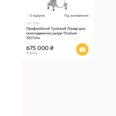
0
відгуків
Під замовлення
код 3856
Професійний Тулієвий Лазер для
омолодження шкіри Thulium
1927nm
675 000 ₴
15 000 $