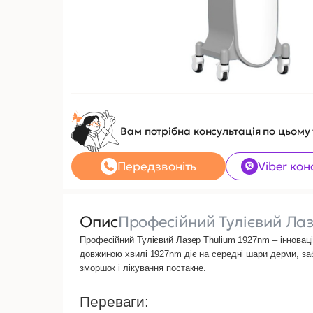
Вам потрібна консультація по цьому
Передзвоніть
Viber кон
Опис
Професійний Тулієвий Ла
Професійний Тулієвий Лазер Thulium 1927nm
– інновац
довжиною хвилі 1927nm діє на середні шари дерми, за
зморшок і лікування постакне.
Переваги: