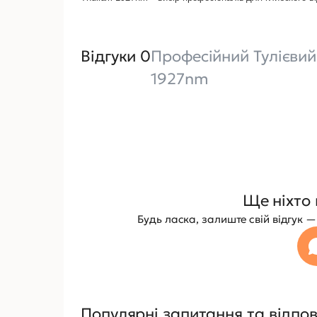
Відгуки 0
Професійний Тулієви
1927nm
Ще ніхто 
Будь ласка, залиште свій відгук
Популярні запитання та відпов