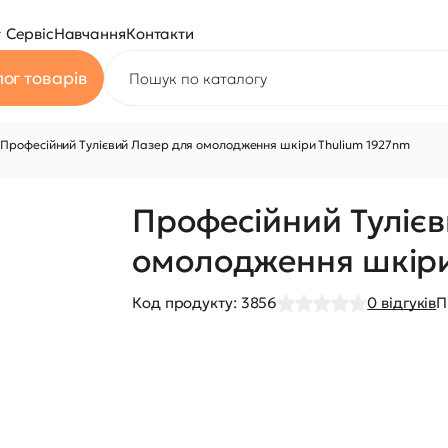
Сервіс
Навчання
Контакти
ог товарів
Професійний Тулієвий Лазер для омолодження шкіри Thulium 1927nm
Професійний Туліє
омолодження шкіри
Код продукту:
3856
0
відгуків
П