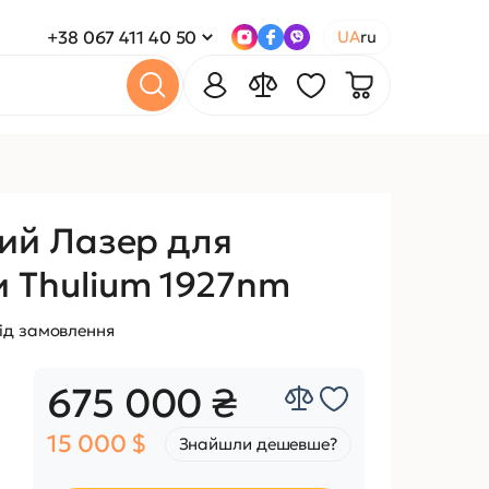
+38 067 411 40 50
UA
ru
вий Лазер для
 Thulium 1927nm
ід замовлення
675 000 ₴
15 000 $
Знайшли дешевше?