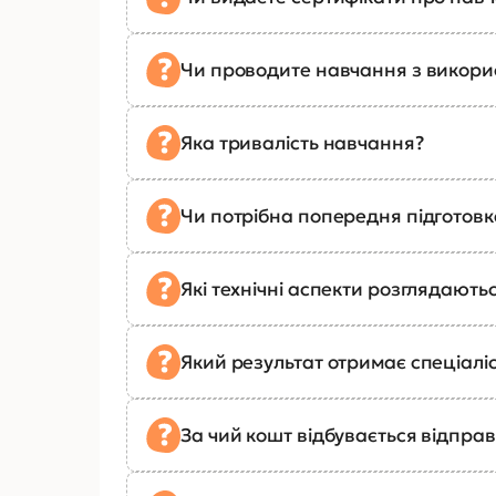
Чи проводите навчання з викор
Яка тривалість навчання?
Чи потрібна попередня підготов
Які технічні аспекти розглядають
Який результат отримає спеціалі
За чий кошт відбувається відправ