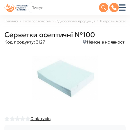
Головна
Каталог товарів
Одноразова продукція
Витратні матері
Серветки асептичні №100
Код продукту:
3127
Немає в наявності
0
відгуків