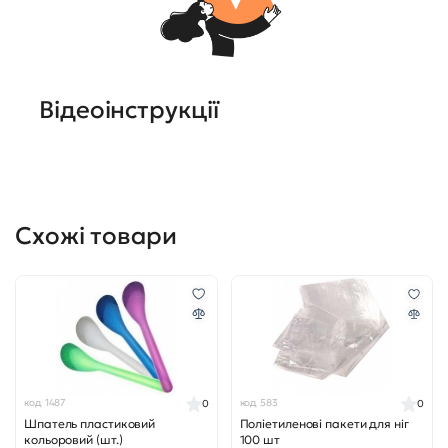
Відеоінструкції
Схожі товари
код 1487
код 583
0
0
Шпатель пластиковий
Поліетиленові пакети для ніг
кольоровий (шт.)
100 шт