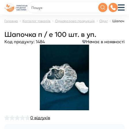
Головна
Каталог товарів
Одноразова продукція
Одяг
Шапочка п
Шапочка п / е 100 шт. в уп.
Код продукту:
1484
Немає в наявності
0
відгуків