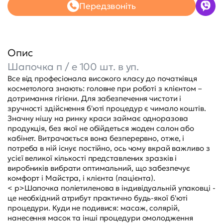
Передзвоніть
Опис
Шапочка п / е 100 шт. в уп.
Все від професіонала високого класу до початківця
косметолога знають: головне при роботі з клієнтом –
дотримання гігієни. Для забезпечення чистоти і
зручності здійснення б'юті процедур є чимало коштів.
Значну нішу на ринку краси займає одноразова
продукція, без якої не обійдеться жоден салон або
кабінет. Витрачається вона безперервно, отже, і
потреба в ній існує постійно, ось чому вкрай важливо з
усієї великої кількості представлених зразків і
виробників вибрати оптимальний, що забезпечує
комфорт і Майстра, і клієнта (пацієнта).
< p>Шапочка поліетиленова в індивідуальній упаковці -
це необхідний атрибут практично будь-якої б'юті
процедури. Куди не подивися: масаж, солярій,
нанесення масок та інші процедури омолодження