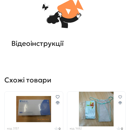
Відеоінструкції
Схожі товари
код 3137
код 1482
0
0