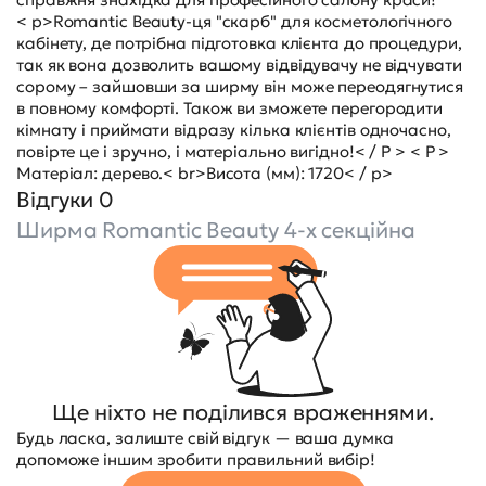
< p>Romantic Beauty-ця "скарб" для косметологічного
кабінету, де потрібна підготовка клієнта до процедури,
так як вона дозволить вашому відвідувачу не відчувати
сорому – зайшовши за ширму він може переодягнутися
в повному комфорті. Також ви зможете перегородити
кімнату і приймати відразу кілька клієнтів одночасно,
повірте це і зручно, і матеріально вигідно!< / P > < P >
Матеріал: дерево.< br>Висота (мм): 1720< / p>
Відгуки 0
Ширма Romantic Beauty 4-х секційна
Ще ніхто не поділився враженнями.
Будь ласка, залиште свій відгук — ваша думка
допоможе іншим зробити правильний вибір!