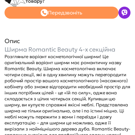
товару?
Передзвоніть
Опис
Ширма Romantic Beauty 4-х секційна
Розгляньте варіант косметологічної ширми! Це
оригінальний варіант ширми має романтичну назву
Romantic Beauty. Ширма косметологічна включає
чотири секції, які в одну хвилину можуть перегородити
робочий простір вашого косметологічного (масажного)
кабінету або зможе відгородити необхідний простір для
інших потрібних цілей - це «їй по силу», адже вона
складається з цілих чотирьох секцій. Купивши цю
ширму, ви купуєте справжні якісні меблі. Представлена
ширма не тільки оригінальна, але і по істині міцна. Ці
меблі можуть пережити з вами і переїзди і довгу
експлуатацію – для ширми це можливо, адже її
вирізали з найміцнішого дерева дуба. Romantic Beauty-
справжня знахідка для професійного салону краси!