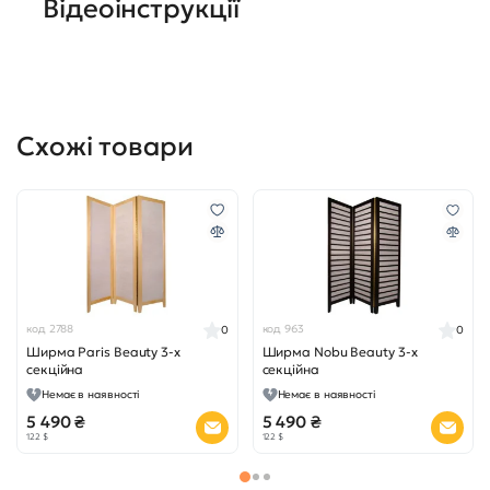
Відеоінструкції
Схожі товари
код 2788
код 963
0
0
Ширма Paris Beauty 3-х
Ширма Nobu Beauty 3-х
секційна
секційна
Немає в наявності
Немає в наявності
5 490 ₴
5 490 ₴
122 $
122 $