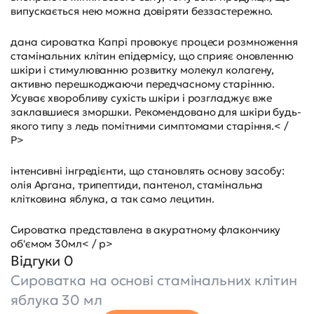
випускається нею можна довіряти беззастережно.
дана сироватка Капрі провокує процеси розмноження
стамінальних клітин епідермісу, що сприяє оновленню
шкіри і стимулюванню розвитку молекул колагену,
активно перешкоджаючи передчасному старінню.
Усуває хворобливу сухість шкіри і розгладжує вже
заклавшиеся зморшки. Рекомендовано для шкіри будь-
якого типу з ледь помітними симптомами старіння.< /
P>
інтенсивні інгредієнти, що становлять основу засобу:
олія Аргана, трипептиди, пантенол, стамінальна
клітковина яблука, а так само лецитин.
Сироватка представлена в акуратному флакончику
об'ємом 30мл< / p>
Відгуки 0
Сироватка на основі стамінальних клітин
яблука 30 мл