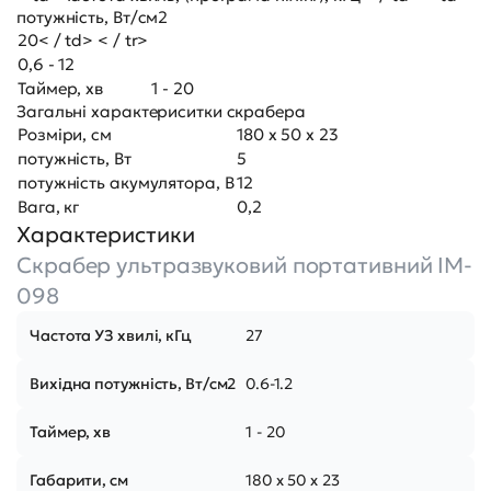
потужність, Вт/см2
20< / td> < / tr>
0,6 - 12
Таймер, хв
1 - 20
Загальні характериситки скрабера
Розміри, см
180 х 50 х 23
потужність, Вт
5
потужність акумулятора, В
12
Вага, кг
0,2
Характеристики
Скрабер ультразвуковий портативний IM-
098
Частота УЗ хвилі, кГц
27
Вихідна потужність, Вт/см2
0.6-1.2
Таймер, хв
1 - 20
Габарити, см
180 х 50 х 23