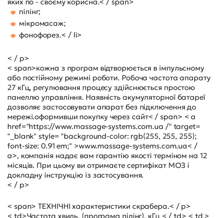
яких по - своєму корисна.< / span>
пілінг;
мікромасаж;
фонофорез.< / li>
< / p>
< span>кожна з програм відтворюється в імпульсному
або постійному режимі роботи. Робоча частота апарату
27 кГц, регулювання процесу здійснюється простою
панеллю управління. Наявність акумуляторної батареї
дозволяє застосовувати апарат без підключення до
мережі.
оформивши покупку через сайт< / span> < a
href="https://www.massage-systems.com.ua /" target=
"_blank" style= "background-color: rgb(255, 255, 255);
font-size: 0.91 em;" >www.massage-systems.com.ua< /
a>, компанія надає вам гарантію якості терміном на 12
місяців. При цьому ви отримаєте сертифікат МОЗ і
докладну інструкцію із застосування.
< / p>
< span> ТЕХНІЧНІ характеристики скрабера.< / p>
< td>Частота хвиль, (програма пілінг), кГц < / td>
< td >