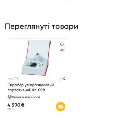
Переглянуті товари
код 766
0
Скрабер ультразвуковий
портативний IM-098
Немає в наявності
4 590 ₴
102 $