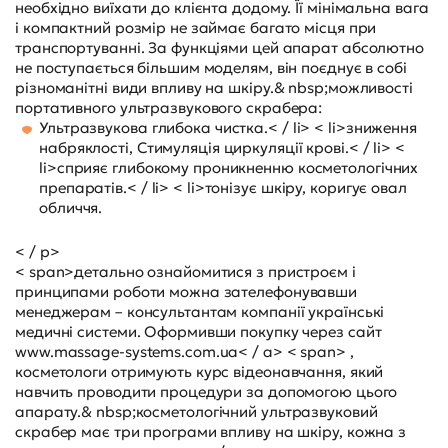
необхідно виїхати до клієнта додому. Її мінімальна вага
і компактний розмір не займає багато місця при
транспортуванні. За функціями цей апарат абсолютно
не поступається більшим моделям, він поєднує в собі
різноманітні види впливу на шкіру.& nbsp;можливості
портативного ультразвукового скрабера:
Ультразвукова глибока чистка.< / li> < li>зниження
набряклості, Стимуляція циркуляції крові.< / li> <
li>сприяє глибокому проникненню косметологічних
препаратів.< / li> < li>тонізує шкіру, коригує овал
обличчя.
< / p>
< span>детально ознайомитися з пристроєм і
принципами роботи можна зателефонувавши
менеджерам – консультантам компанії українські
медичні системи. Оформивши покупку через сайт
www.massage-systems.com.ua< / a> < span> ,
косметологи отримують курс відеонавчання, який
навчить проводити процедури за допомогою цього
апарату.& nbsp;
косметологічний ультразвуковий
скрабер має три програми впливу на шкіру, кожна з