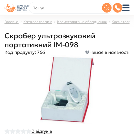
Головна
Каталог товарів
Косметологічне обладнання
Косметологі
Скрабер ультразвуковий
портативний IM-098
Код продукту:
766
Немає в наявності
0
відгуків