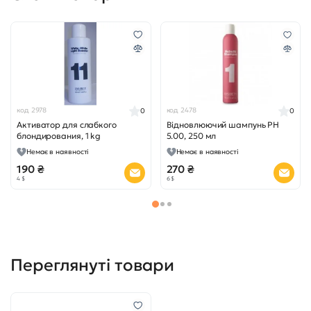
код 2978
код 2478
0
0
Активатор для слабкого
Відновлюючий шампунь PH
блондирования, 1 kg
5.00, 250 мл
Немає в наявності
Немає в наявності
190 ₴
270 ₴
4 $
6 $
Переглянуті товари