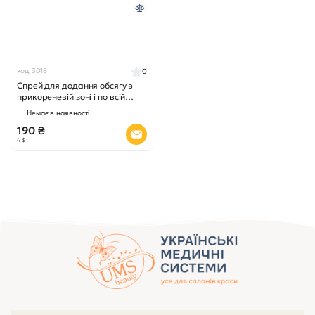
код 3018
0
Спрей для додання обсягу в
прикореневій зоні і по всій
довжині волосся, 100 мл.
Немає в наявності
190 ₴
4 $