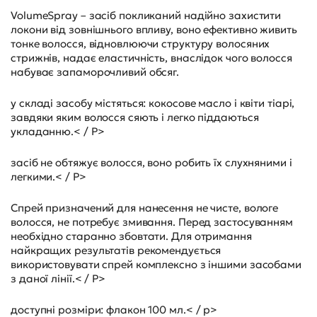
VolumeSpray – засіб покликаний надійно захистити
локони від зовнішнього впливу, воно ефективно живить
тонке волосся, відновлюючи структуру волосяних
стрижнів, надає еластичність, внаслідок чого волосся
набуває запаморочливий обсяг.
у складі засобу містяться: кокосове масло і квіти тіарі,
завдяки яким волосся сяють і легко піддаються
укладанню.< / P>
засіб не обтяжує волосся, воно робить їх слухняними і
легкими.< / P>
Спрей призначений для нанесення не чисте, вологе
волосся, не потребує змивання. Перед застосуванням
необхідно старанно збовтати. Для отримання
найкращих результатів рекомендується
використовувати спрей комплексно з іншими засобами
з даної лінії.< / P>
доступні розміри: флакон 100 мл.< / p>