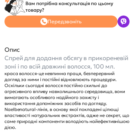
Вам потрібна консультація по цьому
товару?
Передзвоніть
Опис
Спрей для додання обсягу в прикореневій
зоні і по всій довжині волосся, 100 мл.
краса волосся-це невпинна праця, безперервний
догляд за ними і постійні відновлюють процедури.
Оскільки сьогодні волосся постійно схильні до
агресивного впливу навколишнього середовища, вони
вимагають особливого надійного захисту і
використання допоміжних засобів по догляду.
Naelbenatural-лінія, в основу якої покладені цілющі
властивості натуральних екстрактів, адже не секрет, що
саме природні компоненти володіють найефективнішою
дією.