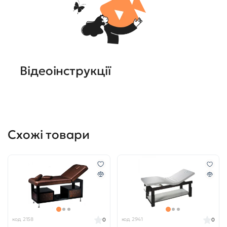
Відеоінструкції
Схожі товари
код 2158
код 2941
0
0