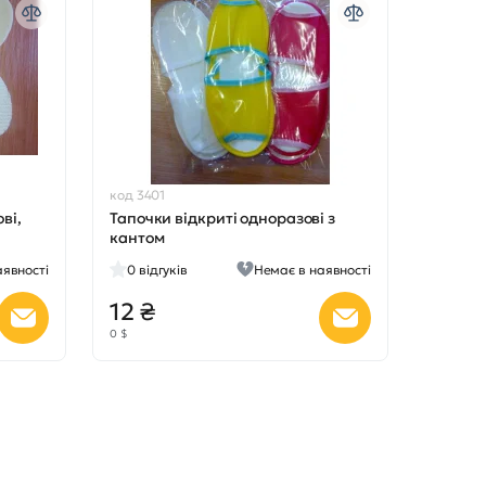
код 3401
ві,
Тапочки відкриті одноразові з
кантом
аявності
0
відгуків
Немає в наявності
12 ₴
0 $