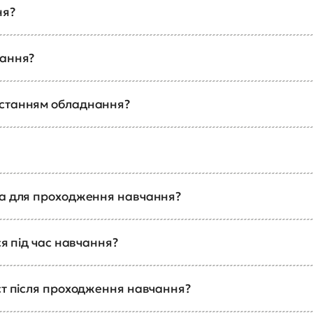
ня?
чання?
истанням обладнання?
ка для проходження навчання?
ся під час навчання?
ст після проходження навчання?