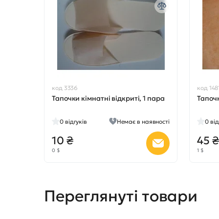
код 3336
код 148
Тапочки кімнатні відкриті, 1 пара
Тапочк
0
відгуків
Немає в наявності
0
від
10 ₴
45 ₴
0 $
1 $
Переглянуті товари