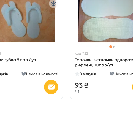
1
код 722
и губка 5 пар / уп.
Тапочки-в'єтнамки одноразо
рифлені, 10пар/уп
гуків
Немає в наявності
0
відгуків
Немає в н
93 ₴
2 $