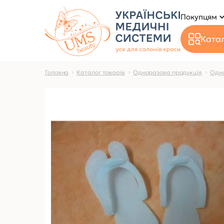
Покупцям
Катал
Головна
Каталог товарів
Одноразова продукція
Одно