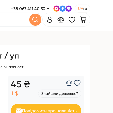
+38 067 411 40 50
UA
ru
 / уп
є в наявності
45 ₴
1 $
Знайшли дешевше?
Повідомити про наявність