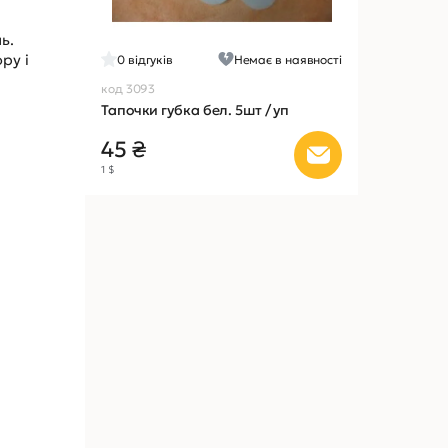
нь.
ру і
0
відгуків
Немає в наявності
код 3093
Тапочки губка бел. 5шт / уп
45 ₴
1 $