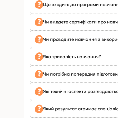
Що входить до програми навчан
Чи видаєте сертифікати про нав
Чи проводите навчання з викор
Яка тривалість навчання?
Чи потрібна попередня підготов
Які технічні аспекти розглядають
Який результат отримає спеціалі