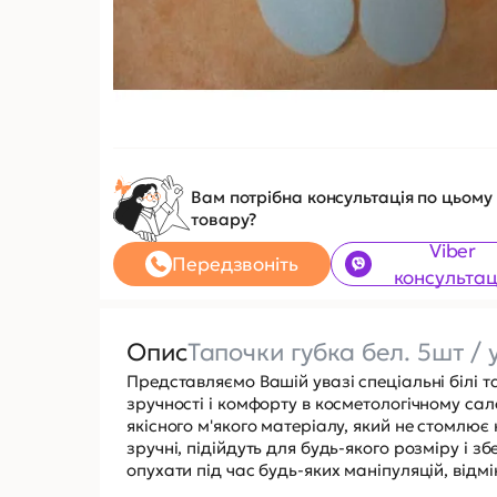
Вам потрібна консультація по цьому
товару?
Viber
Передзвоніть
консультац
Опис
Тапочки губка бел. 5шт / 
Представляємо Вашій увазі спеціальні білі 
зручності і комфорту в косметологічному салон
якісного м'якого матеріалу, який не стомлює
зручні, підійдуть для будь-якого розміру і 
опухати під час будь-яких маніпуляцій, відмі