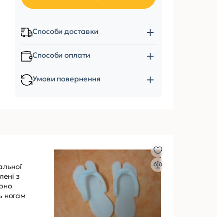
Способи доставки
Способи оплати
Умови повернення
альної
лені з
ірно
ь ногам