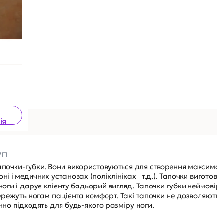
ія
уп
тапочки-губки. Вони використовуються для створення максим
і і медичних установах (поліклініках і т.д.). Тапочки виготов
 ноги і дарує клієнту бадьорий вигляд. Тапочки губки неймов
збережуть ногам пацієнта комфорт. Такі тапочки не дозволяют
нно підходять для будь-якого розміру ноги.