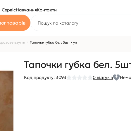
Сервіс
Навчання
Контакти
ог товарів
разове взуття
Тапочки губка бел. 5шт / уп
Тапочки губка бел. 5шт
Код продукту:
3093
0
відгуків
Нема