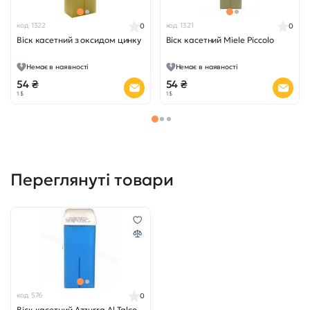
код 1322
код 1321
0
0
Віск касетний з оксидом цинку
Віск касетний Miele Piccolo
Немає в наявності
Немає в наявності
54 ₴
54 ₴
1 $
1 $
Переглянуті товари
код 576
0
Віск касетний Azzurra Al Talco