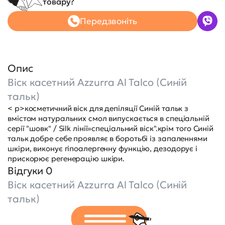
товару?
Передзвоніть
Опис
Віск касетний Azzurra Al Talco (Синій
тальк)
< p>косметичний віск для депіляції Синій тальк з
вмістом натуральних смол випускається в спеціальній
серії "шовк" / Silk лінії»спеціальний віск".крім того Синій
тальк добре себе проявляє в боротьбі із запаленнями
шкіри, виконує гіпоалергенну функцію, дезодорує і
прискорює регенерацію шкіри.
Відгуки 0
Віск касетний Azzurra Al Talco (Синій
тальк)