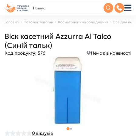
Головна
Каталог товарів
Косметологічне обладнання
Все для вид
Віск касетний Azzurra Al Talco
(Синій тальк)
Код продукту:
576
Немає в наявності
0
відгуків