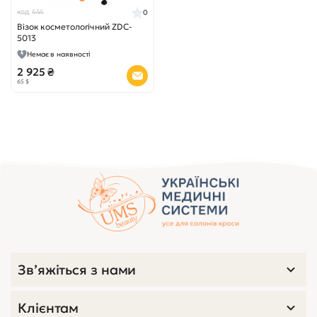
код 444
0
Візок косметологічний ZDC-
5013
Немає в наявності
2 925 ₴
65 $
Зв’яжіться з нами
Клієнтам