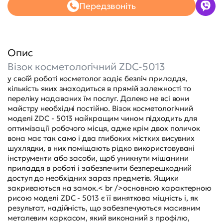
Передзвоніть
Опис
Візок косметологічний ZDC-5013
у своїй роботі косметолог задіє безліч приладдя,
кількість яких знаходиться в прямій залежності то
переліку надаваних їм послуг. Далеко не всі вони
майстру необхідні постійно. Візок косметологічний
моделі ZDC - 5013 найкращим чином підходить для
оптимізації робочого місця, адже крім двох поличок
вона має так само і два глибоких містких висувних
шухлядки, в них поміщають рідко використовувані
інструменти або засоби, щоб уникнути мішанини
приладдя в роботі і забезпечити безперешкодний
доступ до необхідних зараз предметів. Ящики
закриваються на замок.< br />основною характерною
рисою моделі ZDC - 5013 є її виняткова міцність і, як
результат, надійність, що забезпечуються масивним
металевим каркасом, який виконаний з профілю,