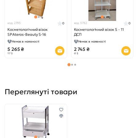
код 2793
код 3782
0
0
Косметологічний візок
Косметологічний візок S - 11
SPAteros-Beauty S-16
ДСП
Немає в наявності
Немає в наявності
5 265 ₴
2 745 ₴
117 $
61 $
Переглянуті товари