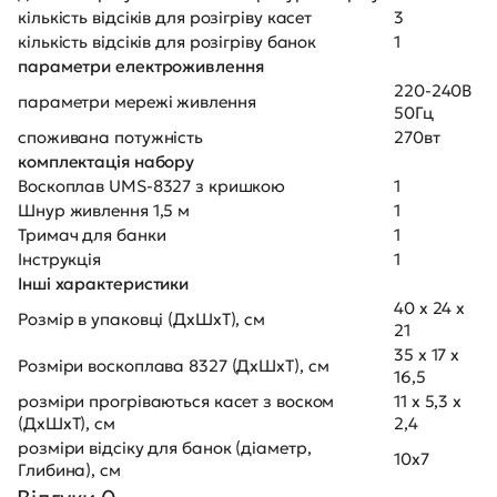
кількість відсіків для розігріву касет
3
кількість відсіків для розігріву банок
1
параметри електроживлення
220-240В
параметри мережі живлення
50Гц
споживана потужність
270вт
комплектація набору
Воскоплав UMS-8327 з кришкою
1
Шнур живлення 1,5 м
1
Тримач для банки
1
Інструкція
1
Інші характеристики
40 х 24 х
Розмір в упаковці (ДхШхТ), см
21
35 х 17 х
Розміри воскоплава 8327 (ДхШхТ), см
16,5
розміри прогріваються касет з воском
11 х 5,3 х
(ДхШхТ), см
2,4
розміри відсіку для банок (діаметр,
10х7
Глибина), см