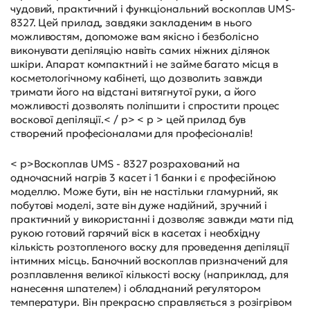
чудовий, практичний і функціональний воскоплав UMS-
8327. Цей прилад, завдяки закладеним в нього
можливостям, допоможе вам якісно і безболісно
виконувати депіляцію навіть самих ніжних ділянок
шкіри. Апарат компактний і не займе багато місця в
косметологічному кабінеті, що дозволить завжди
тримати його на відстані витягнутої руки, а його
можливості дозволять поліпшити і спростити процес
воскової депіляції.< / p> < p > цей прилад був
створений професіоналами для професіоналів!
< p>Воскоплав UMS - 8327 розрахований на
одночасний нагрів 3 касет і 1 банки і є професійною
моделлю. Може бути, він не настільки гламурний, як
побутові моделі, зате він дуже надійний, зручний і
практичний у використанні і дозволяє завжди мати під
рукою готовий гарячий віск в касетах і необхідну
кількість розтопленого воску для проведення депіляції
інтимних місць. Баночний воскоплав призначений для
розплавлення великої кількості воску (наприклад, для
нанесення шпателем) і обладнаний регулятором
температури. Він прекрасно справляється з розігрівом