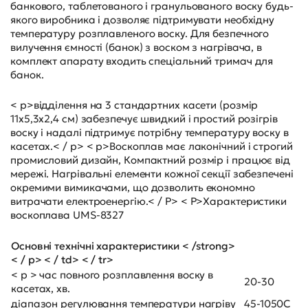
банкового, таблетованого і гранульованого воску будь-
якого виробника і дозволяє підтримувати необхідну
температуру розплавленого воску. Для безпечного
вилучення ємності (банок) з воском з нагрівача, в
комплект апарату входить спеціальний тримач для
банок.
< p>відділення на 3 стандартних касети (розмір
11х5,3х2,4 см) забезпечує швидкий і простий розігрів
воску і надалі підтримує потрібну температуру воску в
касетах.< / p> < p>Воскоплав має лаконічний і строгий
промисловий дизайн, Компактний розмір і працює від
мережі. Нагрівальні елементи кожної секції забезпечені
окремими вимикачами, що дозволить економно
витрачати електроенергію.< / P> < P>Характеристики
воскоплава UMS-8327
Основні технічні характеристики < /strong>
< / p> < / td> < / tr>
< p > час повного розплавлення воску в
20-30
касетах, хв.
діапазон регулювання температури нагріву
45-1050C