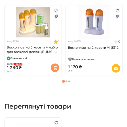
код 1296
код 2405
1
0
Воскоплав на 3 касети + набір
Воскоплав на 2 касети M-8312
для воскової депіляції UMS-
8324
В наявності
Немає в наявності
1 800 ₴
-540 ₴
1 170 ₴
1 260 ₴
26 $
28 $
Переглянуті товари