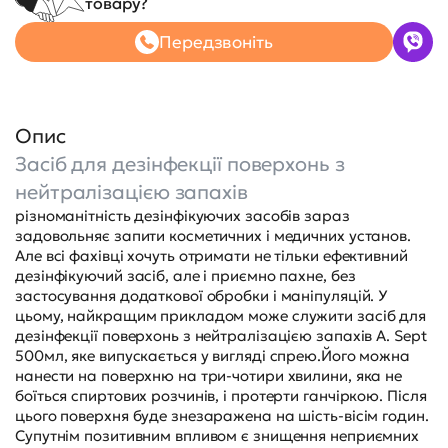
товару?
Передзвоніть
Опис
Засіб для дезінфекції поверхонь з
нейтралізацією запахів
різноманітність дезінфікуючих засобів зараз
задовольняє запити косметичних і медичних установ.
Але всі фахівці хочуть отримати не тільки ефективний
дезінфікуючий засіб, але і приємно пахне, без
застосування додаткової обробки і маніпуляцій. У
цьому, найкращим прикладом може служити засіб для
дезінфекції поверхонь з нейтралізацією запахів A. Sept
500мл, яке випускається у вигляді спрею.Його можна
нанести на поверхню на три-чотири хвилини, яка не
боїться спиртових розчинів, і протерти ганчіркою. Після
цього поверхня буде знезаражена на шість-вісім годин.
Супутнім позитивним впливом є знищення неприємних