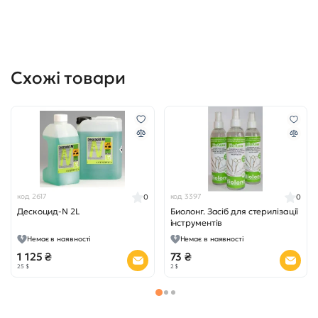
Схожі товари
код 2617
код 3397
0
0
Дескоцид-N 2L
Биолонг. Засіб для стерилізації
інструментів
Немає в наявності
Немає в наявності
1 125 ₴
73 ₴
25 $
2 $