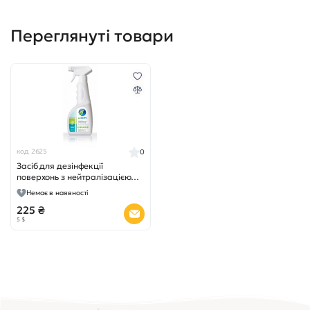
Переглянуті товари
код 2625
0
Засіб для дезінфекції
поверхонь з нейтралізацією
запахів
Немає в наявності
225 ₴
5 $