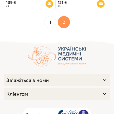
139 ₴
121 ₴
3 $
3 $
1
2
Зв’яжіться з нами
Клієнтам