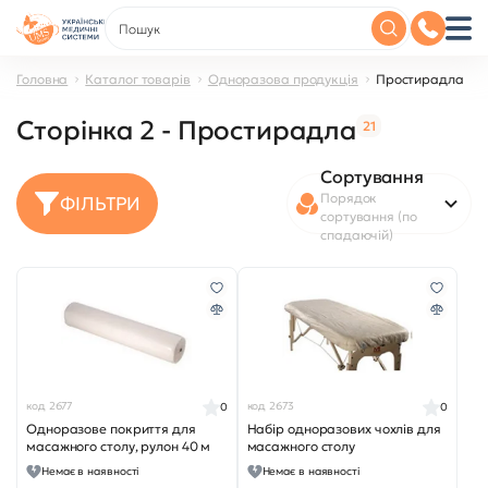
Головна
Каталог товарів
Одноразова продукція
Простирадла
Сторінка 2 - Простирадла
21
Сортування
Порядок
ФІЛЬТРИ
сортування (по
спадаючій)
код 2677
код 2673
0
0
Одноразове покриття для
Набір одноразових чохлів для
масажного столу, рулон 40 м
масажного столу
Немає в наявності
Немає в наявності