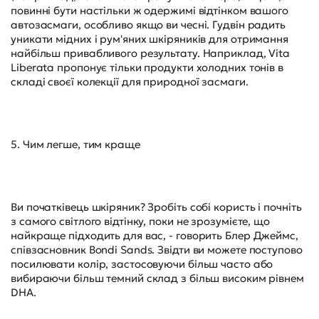
повинні бути настільки ж одержимі відтінком вашого
автозасмаги, особливо якщо ви чесні. Гудвін радить
уникати мідних і рум'яних шкіряників для отримання
найбільш привабливого результату. Наприклад, Vita
Liberata пропонує тільки продукти холодних тонів в
складі своєї колекції для природної засмаги.
5. Чим легше, тим краще
Ви початківець шкіряник? Зробіть собі користь і почніть
з самого світлого відтінку, поки не зрозумієте, що
найкраще підходить для вас, - говорить Блер Джеймс,
співзасновник Bondi Sands. Звідти ви можете поступово
посилювати колір, застосовуючи більш часто або
вибираючи більш темний склад з більш високим рівнем
DHA.