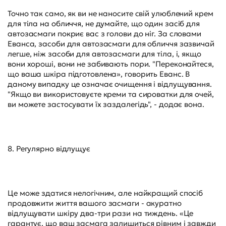
Точно так само, як ви не наносите свій улюблений крем
для тіла на обличчя, не думайте, що один засіб для
автозасмаги покриє вас з голови до ніг. За словами
Еванса, засоби для автозасмаги для обличчя зазвичай
легше, ніж засоби для автозасмаги для тіла, і, якщо
вони хороші, вони не забивають пори. "Переконайтеся,
що ваша шкіра підготовлена», говорить Еванс. В
даному випадку це означає очищення і відлущування.
"Якщо ви використовуєте креми та сироватки для очей,
ви можете застосувати їх заздалегідь", - додає вона.
8. Регулярно відлущує
Це може здатися нелогічним, але найкращий спосіб
продовжити життя вашого засмаги - акуратно
відлущувати шкіру два-три рази на тиждень. «Це
гарантує, що ваш засмага залишиться рівним і завжди