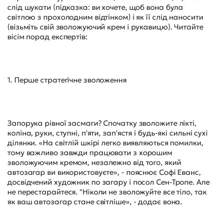
слід шукати (підказка: ви хочете, щоб вона була
світлою з прохолодним відтінком) і як її слід наносити
(візьміть свій зволожуючий крем і рукавицю). Читайте
вісім порад експертів:
1. Перше стратегічне зволоження
Запорука рівної засмаги? Спочатку зволожите лікті,
коліна, руки, ступні, п'яти, зап'ястя і будь-які сильні сухі
ділянки. «На світлій шкірі легко виявляються помилки,
тому важливо завжди працювати з хорошим
зволожуючим кремом, незалежно від того, який
автозагар ви використовуєте», - пояснює Софі Еванс,
досвідчений художник по загару і посол Сен-Тропе. Але
не перестарайтеся. "Ніколи не зволожуйте все тіло, так
як ваш автозагар стане світліше», - додає вона.