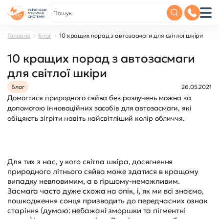
Головна
Блог
10 кращих порад з автозасмаги для світлої шкіри
10 кращих порад з автозасмаги
для світлої шкіри
Блог
26.05.2021
Домогтися природного сяйва без розлучень можна за
допомогою інноваційних засобів для автозасмаги, які
обіцяють зігріти навіть найсвітліший колір обличчя.
Для тих з нас, у кого світла шкіра, досягнення
природного літнього сяйва може здатися в кращому
випадку невловимим, а в гіршому-неможливим.
Засмага часто дуже схожа на опік, і, як ми всі знаємо,
пошкодження сонця призводить до передчасних ознак
старіння (думаю: небажані зморшки та пігментні