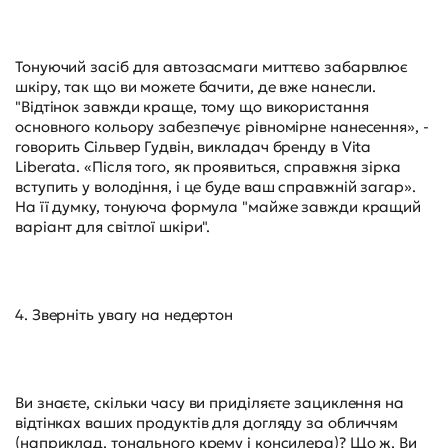
Тонуючий засіб для автозасмаги миттєво забарвлює
шкіру, так що ви можете бачити, де вже нанесли.
"Відтінок завжди краще, тому що використання
основного кольору забезпечує рівномірне нанесення», -
говорить Сільвер Гудвін, викладач бренду в Vita
Liberata. «Після того, як проявиться, справжня зірка
вступить у володіння, і це буде ваш справжній загар».
На її думку, тонуюча формула "майже завжди кращий
варіант для світлої шкіри".
4. Зверніть увагу на недертон
Ви знаєте, скільки часу ви приділяєте зациклення на
відтінках ваших продуктів для догляду за обличчям
(наприклад, тонального крему і консилера)? Що ж, Ви