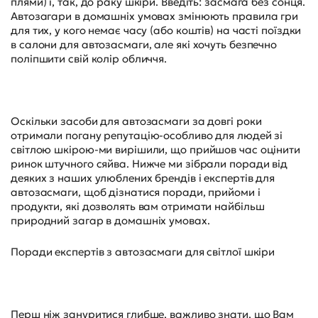
плями) і, так, до раку шкіри. Введіть: засмага без сонця.
Автозагари в домашніх умовах змінюють правила гри
для тих, у кого немає часу (або коштів) на часті поїздки
в салони для автозасмаги, але які хочуть безпечно
поліпшити свій колір обличчя.
Оскільки засоби для автозасмаги за довгі роки
отримали погану репутацію-особливо для людей зі
світлою шкірою-ми вирішили, що прийшов час оцінити
ринок штучного сяйва. Нижче ми зібрали поради від
деяких з наших улюблених брендів і експертів для
автозасмаги, щоб дізнатися поради, прийоми і
продукти, які дозволять вам отримати найбільш
природний загар в домашніх умовах.
Поради експертів з автозасмаги для світлої шкіри
Перш ніж зануритися глибше, важливо знати, що Вам