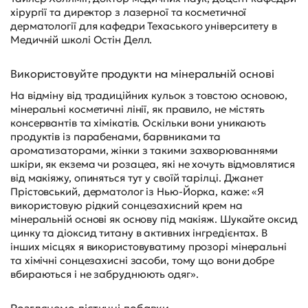
хірургії та директор з лазерної та косметичної
дерматології для кафедри Техаського університету в
Медичній школі Остін Делл.
Використовуйте продукти на мінеральній основі
На відміну від традиційних кульок з товстою основою,
мінеральні косметичні лінії, як правило, не містять
консервантів та хімікатів. Оскільки вони уникають
продуктів із парабенами, барвниками та
ароматизаторами, жінки з такими захворюваннями
шкіри, як екзема чи розацеа, які не хочуть відмовлятися
від макіяжу, опиняться тут у своїй тарілці. Джанет
Прістовський, дерматолог із Нью-Йорка, каже: «Я
використовую рідкий сонцезахисний крем на
мінеральній основі як основу під макіяж. Шукайте оксид
цинку та діоксид титану в активних інгредієнтах. В
інших місцях я використовуватиму прозорі мінеральні
та хімічні сонцезахисні засоби, тому що вони добре
вбираються і не забруднюють одяг».
Розглянемо дієтичні добавки