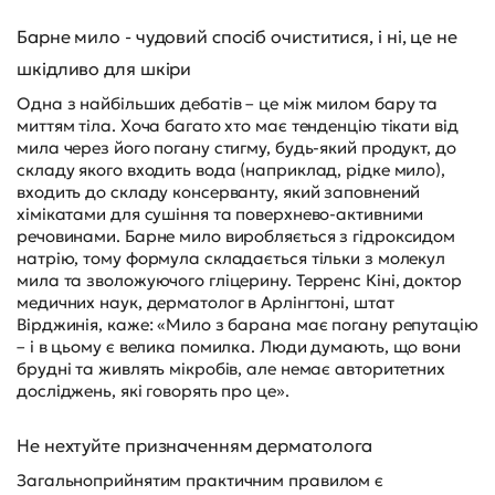
Барне мило - чудовий спосіб очиститися, і ні, це не
шкідливо для шкіри
Одна з найбільших дебатів – це між милом бару та
миттям тіла. Хоча багато хто має тенденцію тікати від
мила через його погану стигму, будь-який продукт, до
складу якого входить вода (наприклад, рідке мило),
входить до складу консерванту, який заповнений
хімікатами для сушіння та поверхнево-активними
речовинами. Барне мило виробляється з гідроксидом
натрію, тому формула складається тільки з молекул
мила та зволожуючого гліцерину. Терренс Кіні, доктор
медичних наук, дерматолог в Арлінгтоні, штат
Вірджинія, каже: «Мило з барана має погану репутацію
– і в цьому є велика помилка. Люди думають, що вони
брудні та живлять мікробів, але немає авторитетних
досліджень, які говорять про це».
Не нехтуйте призначенням дерматолога
Загальноприйнятим практичним правилом є