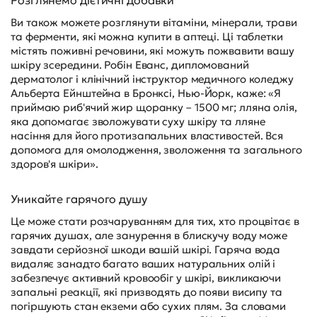
Ви також можете розглянути вітаміни, мінерали, трави
та ферменти, які можна купити в аптеці. Ці таблетки
містять поживні речовини, які можуть пожвавити вашу
шкіру зсередини. Робін Еванс, дипломований
дерматолог і клінічний інструктор медичного коледжу
Альберта Ейнштейна в Бронксі, Нью-Йорк, каже: «Я
приймаю риб'ячий жир щоранку – 1500 мг; лляна олія,
яка допомагає зволожувати суху шкіру та лляне
насіння для його протизапальних властивостей. Вся
допомога для омолодження, зволоження та загального
здоров'я шкіри».
Уникайте гарячого душу
Це може стати розчаруванням для тих, хто процвітає в
гарячих душах, але занурення в блискучу воду може
завдати серйозної шкоди вашій шкірі. Гаряча вода
видаляє занадто багато ваших натуральних олій і
забезпечує активний кровообіг у шкірі, викликаючи
запальні реакції, які призводять до появи висипу та
погіршують стан екземи або сухих плям. За словами