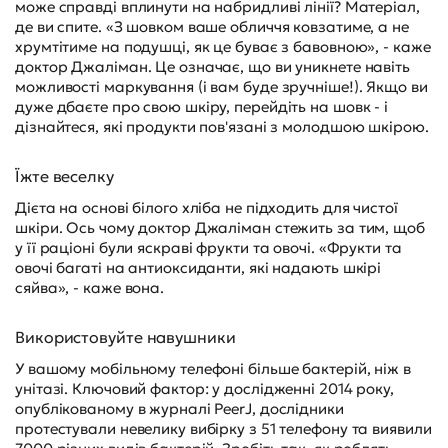
може справді вплинути на набридливі лінії? Матеріал,
де ви спите. «З шовком ваше обличчя ковзатиме, а не
хрумтітиме на подушці, як це буває з бавовною», - каже
доктор Джаліман. Це означає, що ви уникнете навіть
можливості маркування (і вам буде зручніше!). Якщо ви
дуже дбаєте про свою шкіру, перейдіть на шовк - і
дізнайтеся, які продукти пов'язані з молодшою шкірою.
Їжте веселку
Дієта на основі білого хліба не підходить для чистої
шкіри. Ось чому доктор Джаліман стежить за тим, щоб
у її раціоні були яскраві фрукти та овочі. «Фрукти та
овочі багаті на антиоксиданти, які надають шкірі
сяйва», - каже вона.
Використовуйте навушники
У вашому мобільному телефоні більше бактерій, ніж в
унітазі. Ключовий фактор: у дослідженні 2014 року,
опублікованому в журналі PeerJ, дослідники
протестували невелику вибірку з 51 телефону та виявили