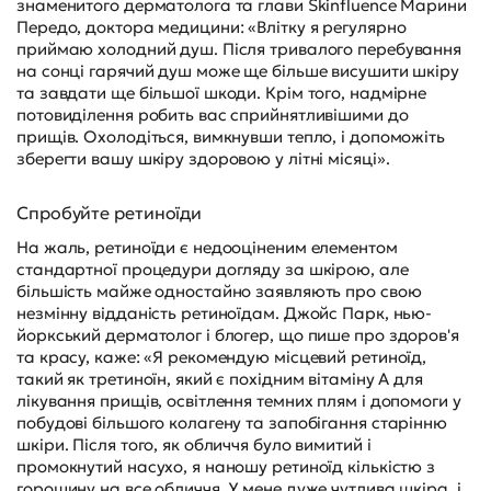
знаменитого дерматолога та глави Skinfluence Марини
Передо, доктора медицини: «Влітку я регулярно
приймаю холодний душ. Після тривалого перебування
на сонці гарячий душ може ще більше висушити шкіру
та завдати ще більшої шкоди. Крім того, надмірне
потовиділення робить вас сприйнятливішими до
прищів. Охолодіться, вимкнувши тепло, і допоможіть
зберегти вашу шкіру здоровою у літні місяці».
Спробуйте ретиноїди
На жаль, ретиноїди є недооціненим елементом
стандартної процедури догляду за шкірою, але
більшість майже одностайно заявляють про свою
незмінну відданість ретиноїдам. Джойс Парк, нью-
йоркський дерматолог і блогер, що пише про здоров'я
та красу, каже: «Я рекомендую місцевий ретиноїд,
такий як третиноїн, який є похідним вітаміну А для
лікування прищів, освітлення темних плям і допомоги у
побудові більшого колагену та запобігання старінню
шкіри. Після того, як обличчя було вимитий і
промокнутий насухо, я наношу ретиноїд кількістю з
горошину на все обличчя. У мене дуже чутлива шкіра, і