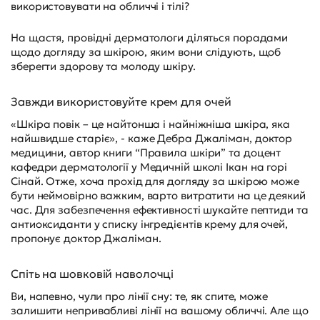
використовувати на обличчі і тілі?
На щастя, провідні дерматологи діляться порадами
щодо догляду за шкірою, яким вони слідують, щоб
зберегти здорову та молоду шкіру.
Завжди використовуйте крем для очей
«Шкіра повік – це найтонша і найніжніша шкіра, яка
найшвидше старіє», - каже Дебра Джаліман, доктор
медицини, автор книги “Правила шкіри” та доцент
кафедри дерматології у Медичній школі Ікан на горі
Сінай. Отже, хоча прохід для догляду за шкірою може
бути неймовірно важким, варто витратити на це деякий
час. Для забезпечення ефективності шукайте пептиди та
антиоксиданти у списку інгредієнтів крему для очей,
пропонує доктор Джаліман.
Спіть на шовковій наволочці
Ви, напевно, чули про лінії сну: те, як спите, може
залишити непривабливі лінії на вашому обличчі. Але що