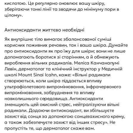
кислотою. Це регулярно оновлює вашу шкіру,
зберігаючи тонкі лінії та зводячи до мінімуму пори в
цілому».
Антиоксиданти життєво необхідні
Як внутрішнє тіло вимагає збалансованої суміші
корисних поживних речовин, так і ваша шкіра. Думайте
про антиоксиданти як про їжу для шкіри; вони не лише
допомагають боротися зі старінням, а й обмежують
вироблення вільних радикалів. Меліса Канчанапумі
Левін, дерматолог та клінічний інструктор у Медичній
школі Mount Sinai Icahn, каже: «Вільні радикали
створюються, коли шкіра піддається впливу
ультрафіолетового випромінювання, інфрачервоного
випромінювання, забруднення та впливу
навколишнього середовища. Антиоксиданти
зменшують цей окисний стрес, нейтралізуючи вільні
радикали. Додаючи антиоксидант, ви збільшуєте
захист від сонця за допомогою сонцезахисного крему,
а також забезпечуєте захист від інших стресу». Не
пропустіть те, що дерматолог скаже вам.