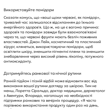
Використовуйте помідори
Сказати комусь, що «ваші щоки червоні, як помідор»,
тривалий час залишалося відсиланням до їхнього
енергійного здоров'я. Що ж, на це є вагома причина:
здоров'я та помідори завжди були взаємопов'язані
через те, що червоні фрукти мають безліч поживних
властивостей. Джон Лейк, косметичний та пластичний
хірург, клянеться, використовуючи помідори, щоб
освітлити шкіру, зменшити пігментні плями та зменшити
знебарвлення через високий рівень лікопіну, потужного
антиоксиданту.
Дотримуйтесь ранкової та нічної рутини
Ранній підйом і пізній відбій може відмовити вас від
виконання вашої рутини догляду за шкірою. Тим не
менш, Лоретта Сіральдо, доктор медицини, дерматолог
з Авентури, Флорида, наголошує на необхідності
підтримки ранкових та вечірніх процедур. «Я часто
порівнюю використання продукту один раз на день,