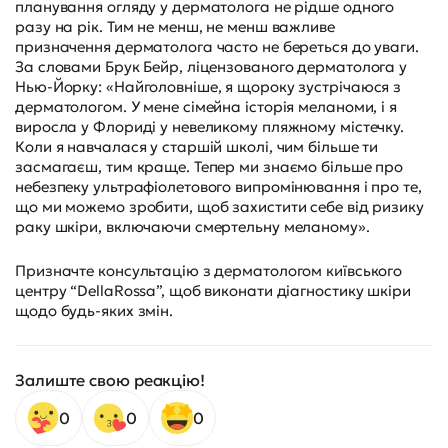
планування огляду у дерматолога не рідше одного
разу на рік. Тим не менш, не менш важливе
призначення дерматолога часто не береться до уваги.
За словами Брук Бейр, ліцензованого дерматолога у
Нью-Йорку: «Найголовніше, я щороку зустрічаюся з
дерматологом. У мене сімейна історія меланоми, і я
виросла у Флориді у невеликому пляжному містечку.
Коли я навчалася у старшій школі, чим більше ти
засмагаєш, тим краще. Тепер ми знаємо більше про
небезпеку ультрафіолетового випромінювання і про те,
що ми можемо зробити, щоб захистити себе від ризику
раку шкіри, включаючи смертельну меланому».
Призначте консультацію з дерматологом київського
центру “DellaRossa”, щоб виконати діагностику шкіри
щодо будь-яких змін.
Залиште свою реакцію!
0
0
0