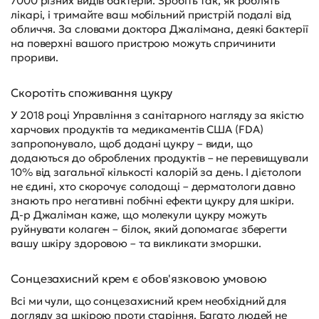
7000 різних видів бактерій. Зробіть так, як роблять
лікарі, і тримайте ваш мобільний пристрій подалі від
обличчя. За словами доктора Джалімана, деякі бактерії
на поверхні вашого пристрою можуть спричинити
прориви.
Скоротіть споживання цукру
У 2018 році Управління з санітарного нагляду за якістю
харчових продуктів та медикаментів США (FDA)
запропонувало, щоб додані цукру – види, що
додаються до оброблених продуктів – не перевищували
10% від загальної кількості калорій за день. І дієтологи
не єдині, хто скорочує солодощі – дерматологи давно
знають про негативні побічні ефекти цукру для шкіри.
Д-р Джаліман каже, що молекули цукру можуть
руйнувати колаген – білок, який допомагає зберегти
вашу шкіру здоровою – та викликати зморшки.
Сонцезахисний крем є обов'язковою умовою
Всі ми чули, що сонцезахисний крем необхідний для
догляду за шкірою проти старіння. Багато людей не