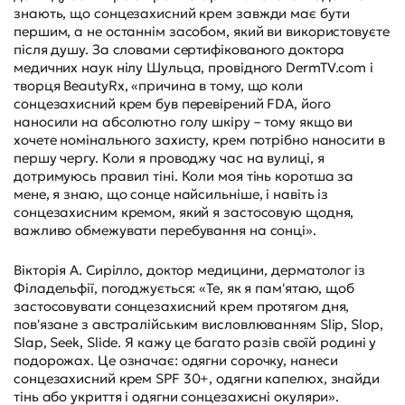
знають, що сонцезахисний крем завжди має бути
першим, а не останнім засобом, який ви використовуєте
після душу. За словами сертифікованого доктора
медичних наук нілу Шульца, провідного DermTV.com і
творця BeautyRx, «причина в тому, що коли
сонцезахисний крем був перевірений FDA, його
наносили на абсолютно голу шкіру – тому якщо ви
хочете номінального захисту, крем потрібно наносити в
першу чергу. Коли я проводжу час на вулиці, я
дотримуюсь правил тіні. Коли моя тінь коротша за
мене, я знаю, що сонце найсильніше, і навіть із
сонцезахисним кремом, який я застосовую щодня,
важливо обмежувати перебування на сонці».
Вікторія А. Сирілло, доктор медицини, дерматолог із
Філадельфії, погоджується: «Те, як я пам'ятаю, щоб
застосовувати сонцезахисний крем протягом дня,
пов'язане з австралійським висловлюванням Slip, Slop,
Slap, Seek, Slide. Я кажу це багато разів своїй родині у
подорожах. Це означає: одягни сорочку, нанеси
сонцезахисний крем SPF 30+, одягни капелюх, знайди
тінь або укриття і одягни сонцезахисні окуляри».