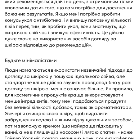
який рекомендується двічі на день, з отриманням тільки
«половини дози» того, що вам потрібно для досягнення
бажаних результатів. Якщо мені потрібно зробити
комусь укол антибіотика, і я випишу половину кількості
ліків перед тим, як зробити укол, вони знатимуть, що
витрачаю свій час і знижую ефективність. Це дійсно
дуже схоже на використання засобів догляду за
шкірою відповідно до рекомендацій».
Будьте мінімалістами
Люди намагаються використати незвичайні підходи до
догляду за шкірою у пошуках ідеального сяйва, але
стандартне кліше дійсно звучить правдоподібно у разі
догляду за шкірою: менше означає більше. Як правило,
для косметичних продуктів краще використовувати
менше інгредієнтів, тому мені подобаються продукти
без великої кількості добавок, таких як ароматизатори.
Увечері я очищаю свою шкіру, щоб видалити
забруднення водою і ніжним відлущувальним засобом,
потім зволожую кремом (що найкраще підходить у
ванні, а не в пляшечці з насосом) і лягаю спати», - каже
Тайлер Холлміг, доктор медичних наук, доцент кафедри