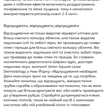
деякі з побічних ефектів включають роздратування,
почервоніння та легке лущення, тому я намагаюся
використовувати ретиноїд кожні 2-3 ночі».
Відлущувати, відлущувати, відлущувати
Відлущування не тільки видаляє відмерлі клітини для
більш сяючого кольору обличчя, але також видаляє
надлишки олії та забиті пори, які призводять до появи
плям і прищів для більш сяючого кольору обличчя. Він
також видалить надлишки олії та очистить забиті пори,
що призведе до появи плям та прищів. За словами
косметичного дерматолога Шереєн Ідріс, доктора
медичних наук, компанії Union Square Laser
Dermatology у Нью-Йорку: «Відлущування необхідне.
Двічі максимум тричі на тиждень це те, що потрібно.
Уникайте помилки, що відлущують, використання
грубих скрабів з абразивними частинками, так як вони
можуть ще більше дратувати вас або навіть призводити
до утворення рубців. Спробуйте дотримуватися м'яких
хімічних пілінгів, таких як мийний засіб з молочною
кислотою або мій улюблений пілінг із гліколевою