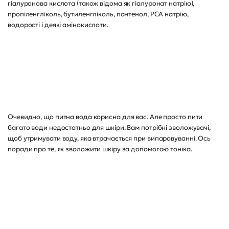
гіалуронова кислота (також відома як гіалуронат натрію),
пропіленгліколь, бутиленгліколь, пантенол, PCA натрію,
водорості і деякі амінокислоти.
Очевидно, що питна вода корисна для вас. Але просто пити
багато води недостатньо для шкіри. Вам потрібні зволожувачі,
щоб утримувати воду, яка втрачається при випаровуванні. Ось
поради про те, як зволожити шкіру за допомогою тоніка.