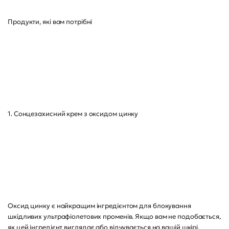
Продукти, які вам потрібні
1. Сонцезахисний крем з оксидом цинку
Оксид цинку є найкращим інгредієнтом для блокування
шкідливих ультрафіолетових променів. Якщо вам не подобається,
як цей інгредієнт виглядає або відчувається на вашій шкірі,