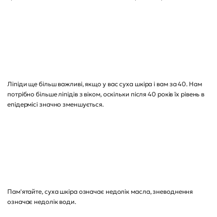
Ліпіди ще більш важливі, якщо у вас суха шкіра і вам за 40. Нам
потрібно більше ліпідів з віком, оскільки після 40 років їх рівень в
епідермісі значно зменшується.
Пам'ятайте, суха шкіра означає недолік масла, зневоднення
означає недолік води.