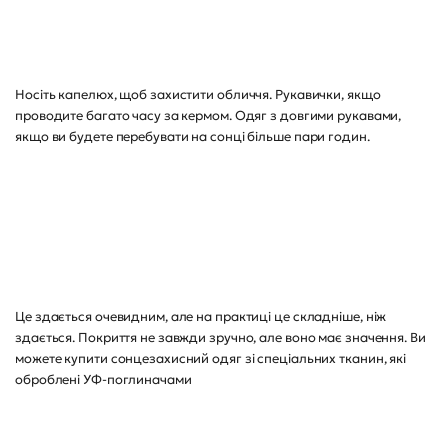
Носіть капелюх, щоб захистити обличчя. Рукавички, якщо
проводите багато часу за кермом. Одяг з довгими рукавами,
якщо ви будете перебувати на сонці більше пари годин.
Це здається очевидним, але на практиці це складніше, ніж
здається. Покриття не завжди зручно, але воно має значення. Ви
можете купити сонцезахисний одяг зі спеціальних тканин, які
оброблені УФ-поглиначами