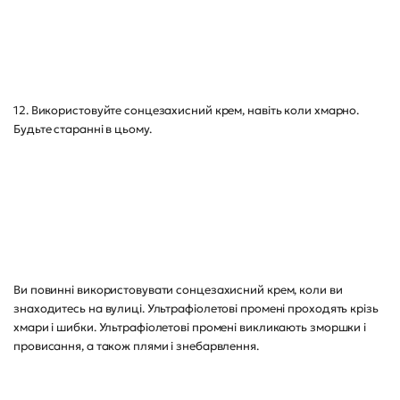
12. Використовуйте сонцезахисний крем, навіть коли хмарно.
Будьте старанні в цьому.
Ви повинні використовувати сонцезахисний крем, коли ви
знаходитесь на вулиці. Ультрафіолетові промені проходять крізь
хмари і шибки. Ультрафіолетові промені викликають зморшки і
провисання, а також плями і знебарвлення.