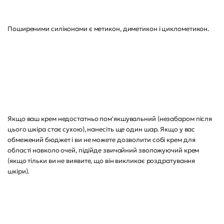
Поширеними силіконами є метикон, диметикон і циклометикон.
Якщо ваш крем недостатньо пом'якшувальний (незабаром після
цього шкіра стає сухою), нанесіть ще один шар. Якщо у вас
обмежений бюджет і ви не можете дозволити собі крем для
області навколо очей, підійде звичайний зволожуючий крем
(якщо тільки ви не виявите, що він викликає роздратування
шкіри).