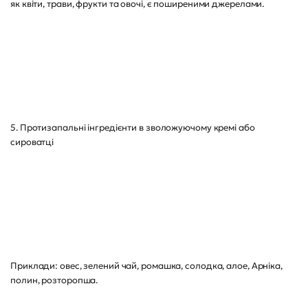
як квіти, трави, фрукти та овочі, є поширеними джерелами.
5. Протизапальні інгредієнти в зволожуючому кремі або
сироватці
Приклади: овес, зелений чай, ромашка, солодка, алое, Арніка,
полин, розторопша.