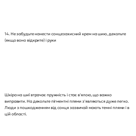
14. Не забудьте нанести сонцезахисний крем на шию, декольте
(якщо воно відкрите) і руки
Шкіра на шиї втрачає пружність і стає в'ялою, що важко
виправити. На декольте пігментні плями з'являються дуже легко.
Люди з пошкодженням від сонця зазвичай мають темні плями і в
цій області.