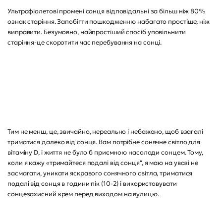
Ультрафіолетові промені сонця відповідальні за більш ніж 80%
ознак старіння. Запобігти пошкодженню набагато простіше, ніж
виправити. Безумовно, найпростіший спосіб уповільнити
старіння-це скоротити час перебування на сонці.
Тим не менш, це, звичайно, нереально і небажано, щоб взагалі
триматися далеко від сонця. Вам потрібне сонячне світло для
вітаміну D, і життя не було б приємною насолоди сонцем. Тому,
коли я кажу «тримайтеся подалі від сонця", я маю на увазі не
засмагати, уникати яскравого сонячного світла, триматися
подалі від сонця в години пік (10-2) і використовувати
сонцезахисний крем перед виходом на вулицю.