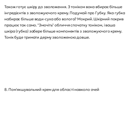
Також готує шкіру до зволоження. З тоніком вона вбирає більше
інгредієнтів з зволожуючого крему. Подумай про Губку. Яка губка
набирає більше води-суха або волога? Мокрий. Шкірний покрив
працює так само. "Змочіть" обличчя спочатку тоніком, і ваша
шкіра (губка) забере більше компонентів з зволожуючого крему.
Тонік буде тримати дерму зволоженою довше.
8. Пом'якшувальний крем для області навколо очей