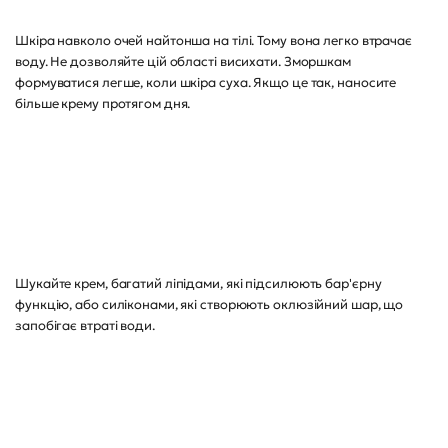
Шкіра навколо очей найтонша на тілі. Тому вона легко втрачає
воду. Не дозволяйте цій області висихати. Зморшкам
формуватися легше, коли шкіра суха. Якщо це так, наносите
більше крему протягом дня.
Шукайте крем, багатий ліпідами, які підсилюють бар'єрну
функцію, або силіконами, які створюють оклюзійний шар, що
запобігає втраті води.