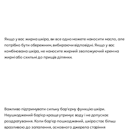
Якщо у вас жирна шкіра, ви все одно можете наносити масло, але
потрібно бути обережним, вибираючи відповідні. Якщо у вас
комбінована шкіра, не наносите жирний зволожуючий крем на
жирні або схильні до прищів ділянки.
Важливо підтримувати сильну бар'єрну функцію шкіри.
Неушкоджений бар'єр краще утримує воду і не допускає
роздратування. Коли бар'єр пошкоджений, шкіра стає більш
вразливою до запалення, основного джерела старіння