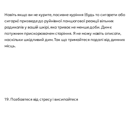
Навіть якщо ви не курите, пасивне куріння (будь то сигарети або
сигари) призведе до руйнівної ланцюгової реакції вільних
радикалів у вашій шкірі, яка триває не менше доби. Дим є
потужним прискорювачем старіння. Я не можу навіть описати,
наскільки шкідливий дим. Так що тримайтеся подалі від димних
місць.
19. Позбавтеся від стресу і висипайтеся