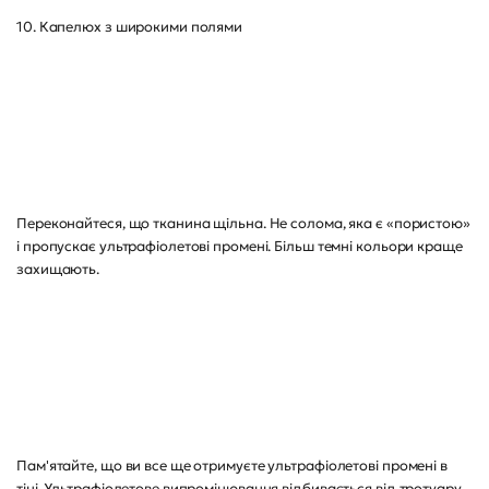
10. Капелюх з широкими полями
Переконайтеся, що тканина щільна. Не солома, яка є «пористою»
і пропускає ультрафіолетові промені. Більш темні кольори краще
захищають.
Пам'ятайте, що ви все ще отримуєте ультрафіолетові промені в
тіні. Ультрафіолетове випромінювання відбивається від тротуару,