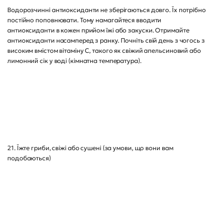
Водорозчинні антиоксиданти не зберігаються довго. Їх потрібно
постійно поповнювати. Тому намагайтеся вводити
антиоксиданти в кожен прийом їжі або закуски. Отримайте
антиоксиданти насамперед з ранку. Почніть свій день з чогось з
високим вмістом вітаміну С, такого як свіжий апельсиновий або
лимонний сік у воді (кімнатна температура).
21. Їжте гриби, свіжі або сушені (за умови, що вони вам
подобаються)