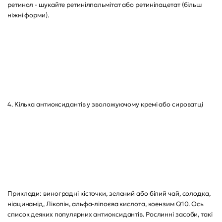
ретинол - шукайте ретинілпальмітат або ретинілацетат (більш
ніжні форми).
4. Кілька антиоксидантів у зволожуючому кремі або сироватці
Приклади: виноградні кісточки, зелений або білий чай, солодка,
ніацинамід, Лікопін, альфа-ліпоєва кислота, коензим Q10. Ось
список деяких популярних антиоксидантів. Рослинні засоби, такі