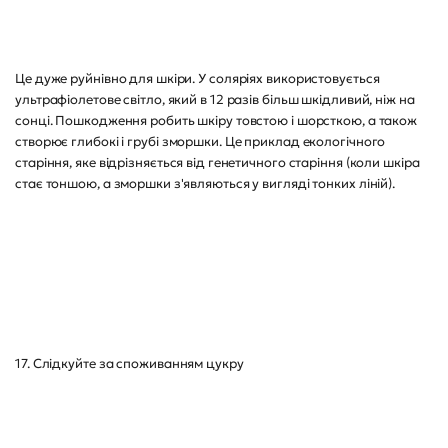
Це дуже руйнівно для шкіри. У соляріях використовується
ультрафіолетове світло, який в 12 разів більш шкідливий, ніж на
сонці. Пошкодження робить шкіру товстою і шорсткою, а також
створює глибокі і грубі зморшки. Це приклад екологічного
старіння, яке відрізняється від генетичного старіння (коли шкіра
стає тоншою, а зморшки з'являються у вигляді тонких ліній).
17. Слідкуйте за споживанням цукру