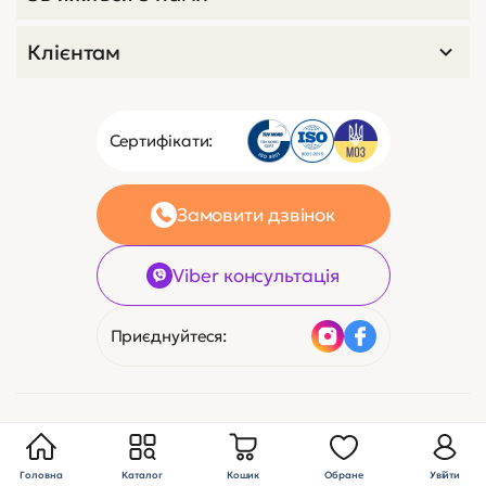
Клієнтам
Сертифікати:
Замовити дзвінок
Viber консультація
Приєднуйтеся:
Договір оферти
Карта сайту
© 2005-2026 Українські медичні системи
Головна
Каталог
Кошик
Обране
Увійти