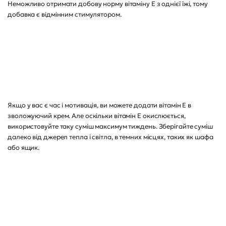
Неможливо отримати добову норму вітаміну Е з однієї їжі, тому
добавка є відмінним стимулятором.
Якщо у вас є час і мотивація, ви можете додати вітамін Е в
зволожуючий крем. Але оскільки вітамін Е окислюється,
використовуйте таку суміш максимум тиждень. Зберігайте суміш
далеко від джерел тепла і світла, в темних місцях, таких як шафа
або ящик.