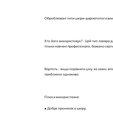
Оброблювані типи шкіри-дерматологи викор
Хто його використовує? - Цей тип лазера 
тільки навчені професіонали, бажано сер
Вартість - якщо порівняти ціну за сеанс еп
приблизно однаково.
Плюси використання:
● Добре проникає в шкіру.