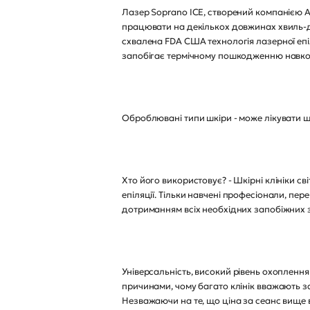
Лазер Soprano ICE, створений компанією Al
працювати на декількох довжинах хвиль-ді
схвалена FDA США технологія лазерної епі
запобігає термічному пошкодженню навко
Оброблювані типи шкіри - може лікувати шкір
Хто його використовує? - Шкірні клініки 
епіляції. Тільки навчені професіонали, пе
дотриманням всіх необхідних запобіжних з
Універсальність, високий рівень охопленн
причинами, чому багато клінік вважають за
Незважаючи на те, що ціна за сеанс вище 