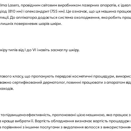
ma Lasers, провідним світовим виробником лазерних апаратів, є ідеаль
од (810 нм) і олександрит (755 нм). Це означає, що ця машина працює
ляції. До аплікатора додається система охолодження, яка робить про
лишніх поверхневих шарів шкіри.
у типів від I до VI і навіть засмаглу шкіру.
світового класу, що пропонують передові косметичні процедури, викори
реважно сертифікований дерматолог, повинні працювати з апаратом від
аходів.
я та підвищена ефективність, пропоновані цією машиною, яка працює з
 краще вибрати її. Вартість обладнання визначає вартість процедури п
в порівнянні з іншими послугами з видалення волосся з використанням