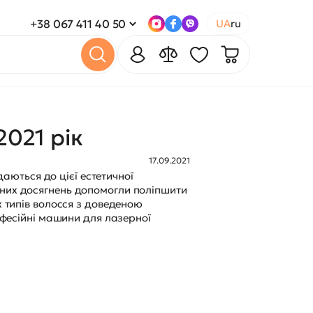
+38 067 411 40 50
UA
ru
2021 рік
17.09.2021
даються до цієї естетичної
чних досягнень допомогли поліпшити
х типів волосся з доведеною
рофесійні машини для лазерної