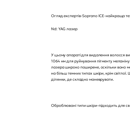
Огляд експертів-Soprano ICE-найкраща техно
Nd: YAG лазер
У цьому апараті для видалення волосся ви
1064 нм для руйнування пігменту меланіну 
лазера широко поширене, оскільки воно м
на більш темних типах шкіри, крім світлої
ділянки, де складно маневрувати.
Оброблювані типи шкіри-підходить для світло