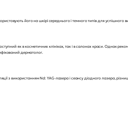
истовують його на шкірі середнього і темного типів для успішного в
доступний як в косметичних клініках, так і в салонах краси. Однак ре
тифікований дерматолог.
іляції з використанням Nd: YAG-лазера і сеансу діодного лазера, різни