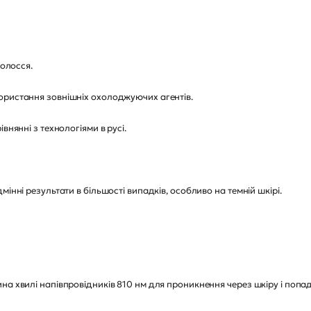
волосся.
ористання зовнішніх охолоджуючих агентів.
внянні з технологіями в русі.
інні результати в більшості випадків, особливо на темній шкірі.
на хвилі напівпровідників 810 нм для проникнення через шкіру і попад