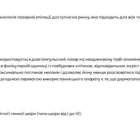
логія лазерної епіляції, доступна на ринку, яка підходить для всіх тип
користовується довгоімпульсний лазер на неодимовому ітрій-алюмініє
в фолікулярній одиниці і стовбурових клітинах, відповідальних за рі
аксимально поглинає меланін і дозволяє йому менше розсіюватися під
. Ще однією перевагою використання цього апарату є те, що дерматоло
ї і темної шкіри (типи шкіри від I до VI).