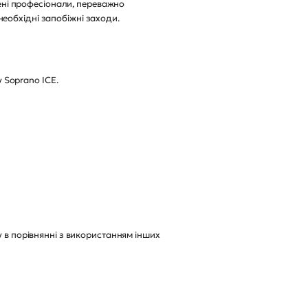
чені професіонали, переважно
еобхідні запобіжні заходи.
у Soprano ICE.
у в порівнянні з використанням інших