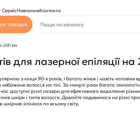
Сервіс
Навчання
Контакти
ог товарів
а 2021 рік
в для лазерної епіляції на 
лярною з кінця 90-х років, і багато жінок і навіть чоловіки в
ебажане волосся на тілі. За минулі роки багато технологі
 час доступні різні лазери для ефективного видалення різни
тонів шкіри і типів волосся. Давайте подивимося на різні п
в шкірних клініках по всьому світу.