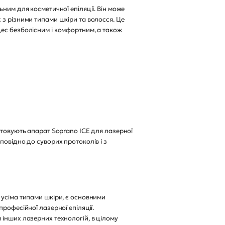
ним для косметичної епіляції. Він може
 з різними типами шкіри та волосся. Це
цес безболісним і комфортним, а також
стовують апарат Soprano ICE для лазерної
повідно до суворих протоколів і з
 усіма типами шкіри, є основними
рофесійної лазерної епіляції.
 інших лазерних технологій, в цілому