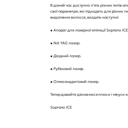
В даний час доступно п'ять різних типів ап
свої параметри, які підходять для різних т
видалення волосся, входять наступні:
● Апарат для лазерної епіляції Soprano ICE
● Nd: YAG лазер.
● Діодний лазер.
● Рубіновий лазер.
● Олександритовий лазер.
Тепер давайте дізнаємося плюси і мінуси 
Soprano ICE