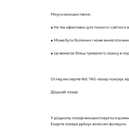
Мінуси використання:
● Не так ефективно для тонкого і світлого 
● Може бути болючим і може вимагати вик
● Це вимагає більш тривалого сеансу в порі
Огляд експертів-Nd: YAG-лазер показує відм
Діодний лазер
У діодному лазері використовується довжи
Енергія лазера руйнує волосяні фолікули.