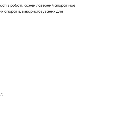
дності в роботі. Кожен лазерний апарат має
рних апаратів, використовуваних для
ї.