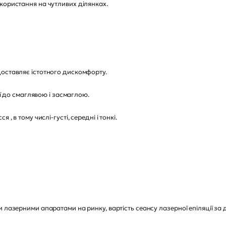
користання на чутливих ділянках.
доставляє істотного дискомфорту.
ої до смаглявою і засмаглою.
, в тому числі-густі, середні і тонкі.
и лазерними апаратами на ринку, вартість сеансу лазерної епіляції з