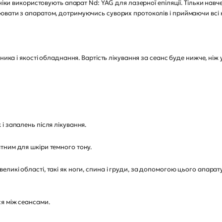
ініки використовують апарат Nd: YAG для лазерної епіляції. Тільки нав
вати з апаратом, дотримуючись суворих протоколів і приймаючи всі н
ника і якості обладнання. Вартість лікування за сеанс буде нижче, ніж 
і запалень після лікування.
тним для шкіри темного тону.
икі області, такі як ноги, спина і груди, за допомогою цього апарат
я між сеансами.