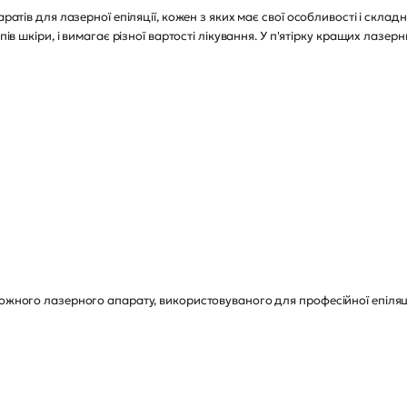
аратів для лазерної епіляції, кожен з яких має свої особливості і скла
ипів шкіри, і вимагає різної вартості лікування. У п'ятірку кращих лазе
кожного лазерного апарату, використовуваного для професійної епіляці