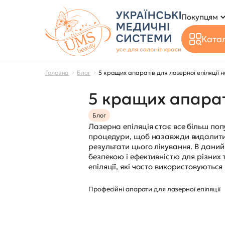
Покупцям
Катал
Головна
Блог
5 кращих апаратів для лазерної епіляції н
5 кращих апараті
Блог
Лазерна епіляція стає все більш попу
процедури, щоб назавжди видалити н
результати цього лікування. В даний
безпекою і ефективністю для різних 
епіляції, які часто використовуються 
Професійні апарати для лазерної епіляції