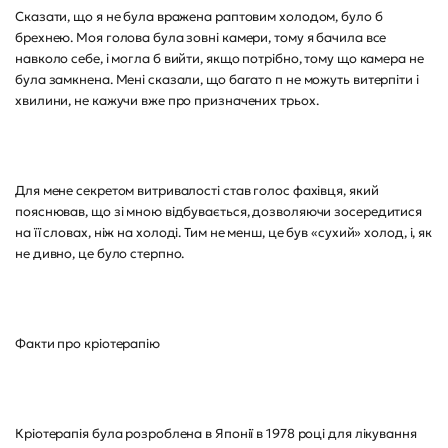
Сказати, що я не була вражена раптовим холодом, було б
брехнею. Моя голова була зовні камери, тому я бачила все
навколо себе, і могла б вийти, якщо потрібно, тому що камера не
була замкнена. Мені сказали, що багато п не можуть витерпіти і
хвилини, не кажучи вже про призначених трьох.
Для мене секретом витривалості став голос фахівця, який
пояснював, що зі мною відбувається, дозволяючи зосередитися
на її словах, ніж на холоді. Тим не менш, це був «сухий» холод, і, як
не дивно, це було стерпно.
Факти про кріотерапію
Кріотерапія була розроблена в Японії в 1978 році для лікування