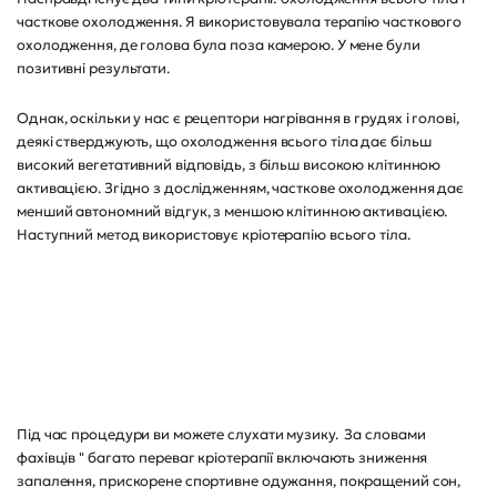
часткове охолодження. Я використовувала терапію часткового
охолодження, де голова була поза камерою. У мене були
позитивні результати.
Однак, оскільки у нас є рецептори нагрівання в грудях і голові,
деякі стверджують, що охолодження всього тіла дає більш
високий вегетативний відповідь, з більш високою клітинною
активацією. Згідно з дослідженням, часткове охолодження дає
менший автономний відгук, з меншою клітинною активацією.
Наступний метод використовує кріотерапію всього тіла.
Під час процедури ви можете слухати музику. За словами
фахівців " багато переваг кріотерапії включають зниження
запалення, прискорене спортивне одужання, покращений сон,