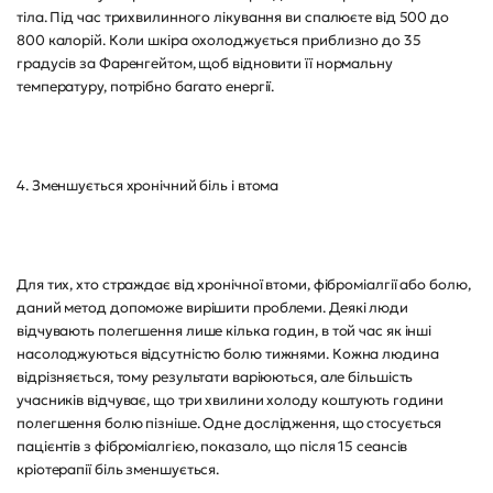
тіла. Під час трихвилинного лікування ви спалюєте від 500 до
800 калорій. Коли шкіра охолоджується приблизно до 35
градусів за Фаренгейтом, щоб відновити її нормальну
температуру, потрібно багато енергії.
4. Зменшується хронічний біль і втома
Для тих, хто страждає від хронічної втоми, фіброміалгії або болю,
даний метод допоможе вирішити проблеми. Деякі люди
відчувають полегшення лише кілька годин, в той час як інші
насолоджуються відсутністю болю тижнями. Кожна людина
відрізняється, тому результати варіюються, але більшість
учасників відчуває, що три хвилини холоду коштують години
полегшення болю пізніше. Одне дослідження, що стосується
пацієнтів з фіброміалгією, показало, що після 15 сеансів
кріотерапії біль зменшується.