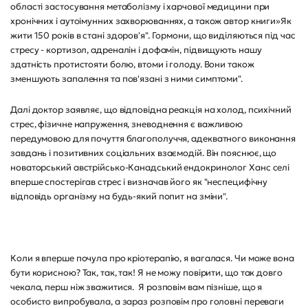
області застосування метаболізму і харчової медицини при
хронічних і аутоімунних захворюваннях, а також автор книги»Як
жити 150 років в стані здоров'я". Гормони, що виділяються під час
стресу - кортизол, адреналін і дофамін, підвищують нашу
здатність протистояти болю, втоми і голоду. Вони також
зменшують запалення та пов'язані з ними симптоми".
Далі доктор заявляє, що відповідна реакція на холод, психічний
стрес, фізичне напруження, зневоднення є важливою
передумовою для почуття благополуччя, адекватного виконання
завдань і позитивних соціальних взаємодій. Він пояснює, що
новаторський австрійсько-Канадський ендокринолог Ханс селі
вперше спостерігав стрес і визначав його як "неспецифічну
відповідь організму на будь-який попит на зміни".
Коли я вперше почула про кріотерапію, я вагалася. Чи може вона
бути корисною? Так, так, так! Я не можу повірити, що так довго
чекала, перш ніж зважитися. Я розповім вам пізніше, що я
особисто випробувала, а зараз розповім про головні переваги