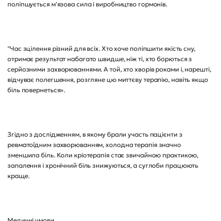
поліпшується м'язова сила і виробництво гормонів.
"Час зцілення різний для всіх. Хто хоче поліпшити якість сну,
отримає результат набагато швидше, ніж ті, хто борються з
серйозними захворюваннями. А той, хто хворів роками і, нарешті,
відчуває полегшення, розгляне цю миттєву терапію, навіть якщо
біль повернеться».
Згідно з дослідженням, в якому брали участь пацієнти з
ревматоїдним захворюванням, холодна терапія значно
зменшила біль. Коли кріотерапія стає звичайною практикою,
запалення і хронічний біль знижуються, а суглоби працюють
краще.
Медичні умови