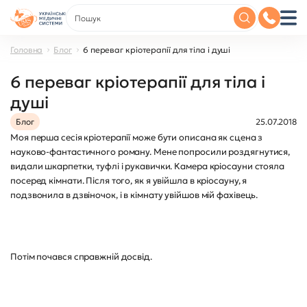
Головна
Блог
6 переваг кріотерапії для тіла і душі
6 переваг кріотерапії для тіла і
душі
Блог
25.07.2018
Моя перша сесія кріотерапії може бути описана як сцена з
науково-фантастичного роману. Мене попросили роздягнутися,
видали шкарпетки, туфлі і рукавички. Камера кріосауни стояла
посеред кімнати. Після того, як я увійшла в кріосауну, я
подзвонила в дзвіночок, і в кімнату увійшов мій фахівець.
Потім почався справжній досвід.