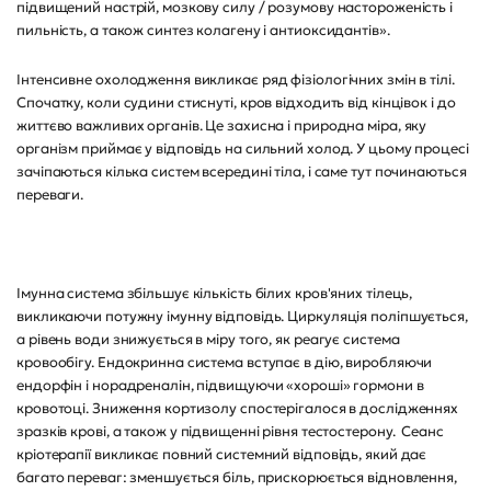
підвищений настрій, мозкову силу / розумову настороженість і
пильність, а також синтез колагену і антиоксидантів».
Інтенсивне охолодження викликає ряд фізіологічних змін в тілі.
Спочатку, коли судини стиснуті, кров відходить від кінцівок і до
життєво важливих органів. Це захисна і природна міра, яку
організм приймає у відповідь на сильний холод. У цьому процесі
зачіпаються кілька систем всередині тіла, і саме тут починаються
переваги.
Імунна система збільшує кількість білих кров'яних тілець,
викликаючи потужну імунну відповідь. Циркуляція поліпшується,
а рівень води знижується в міру того, як реагує система
кровообігу. Ендокринна система вступає в дію, виробляючи
ендорфін і норадреналін, підвищуючи «хороші» гормони в
кровотоці. Зниження кортизолу спостерігалося в дослідженнях
зразків крові, а також у підвищенні рівня тестостерону. Сеанс
кріотерапії викликає повний системний відповідь, який дає
багато переваг: зменшується біль, прискорюється відновлення,