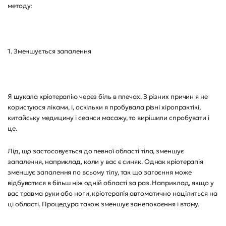
методу:
1. Зменшується запалення
Я шукала кріотерапію через біль в плечах. З різних причин я не
користуюся ліками, і, оскільки я пробувала різні хіропрактікі,
китайську медицину і сеанси масажу, то вирішили спробувати і
це.
Лід, що застосовується до певної області тіла, зменшує
запалення, наприклад, коли у вас є синяк. Однак кріотерапія
зменшує запалення по всьому тілу, так що загоєння може
відбуватися в більш ніж одній області за раз. Наприклад, якщо у
вас травма руки або ноги, кріотерапія автоматично націлиться на
ці області. Процедура також зменшує занепокоєння і втому.