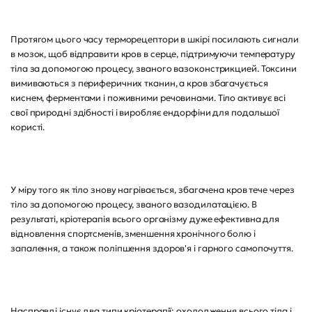
Протягом цього часу терморецептори в шкірі посилають сигнали
в мозок, щоб відправити кров в серце, підтримуючи температуру
тіла за допомогою процесу, званого вазоконстрикцией. Токсини
вимиваються з периферичних тканин, а кров збагачується
киснем, ферментами і поживними речовинами. Тіло активує всі
свої природні здібності і виробляє ендорфіни для подальшої
користі.
У міру того як тіло знову нагрівається, збагачена кров тече через
тіло за допомогою процесу, званого вазодилатацією. В
результаті, кріотерапія всього організму дуже ефективна для
відновлення спортсменів, зменшення хронічного болю і
запалення, а також поліпшення здоров'я і гарного самопочуття.
Насправді існує два типи кріотерапії: охолодження всього тіла і