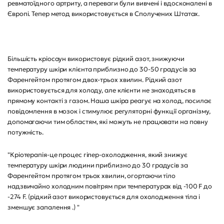
ревматоїдного артриту, а переваги були вивчені і вдосконалені в
Європі. Тепер метод використовується в Сполучених Штатах.
Більшість кріосаун використовує рідкий азот, знижуючи
температуру шкіри клієнта приблизно до 30-50 градусів за
Фаренгейтом протягом двох-трьох хвилин. Рідкий азот
використовується для холоду, але клієнти не знаходяться в
прямому контакті з газом. Наша шкіра реагує на холод, посилає
повідомлення в мозок і стимулює регуляторні функції організму,
допомагаючи тим областям, які можуть не працювати на повну
потужність.
"Кріотерапія-це процес гіпер-охолодження, який знижує
температуру шкіри людини приблизно до 30 градусів за
Фаренгейтом протягом трьох хвилин, огортаючи тіло
надзвичайно холодним повітрям при температурах від -100 F до
-274 F. (рідкий азот використовується для охолодження тіла і
зменшує запалення .) "