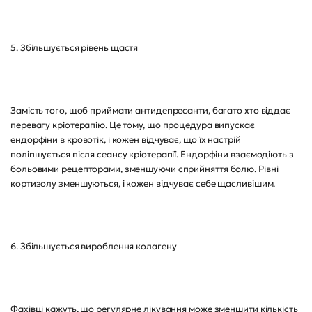
5. Збільшується рівень щастя
Замість того, щоб приймати антидепресанти, багато хто віддає
перевагу кріотерапію. Це тому, що процедура випускає
ендорфіни в кровотік, і кожен відчуває, що їх настрій
поліпшується після сеансу кріотерапії. Ендорфіни взаємодіють з
больовими рецепторами, зменшуючи сприйняття болю. Рівні
кортизолу зменшуються, і кожен відчуває себе щасливішим.
6. Збільшується вироблення колагену
Фахівці кажуть, що регулярне лікування може зменшити кількість