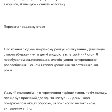
зморшок, збільшуючи синтез колагену.
Переваги продовжуються
Тіло кожної людини по-різному реагує на лікування. Деякі люди
стають збудженими, а деякі впадають в летаргічний стан. Я
перебувала десь посередині, але відчувала непередаване
розслаблення. Тієї ночі я спала краще, ніж за останні кілька
років.
У другій половині дня я переживала періоди тепла, потім холоду,
але це був приємний досвід. На наступний день шкіра
почервоніла в місцях обробки, і я приписала це токсинам,
випущеним в тіло.