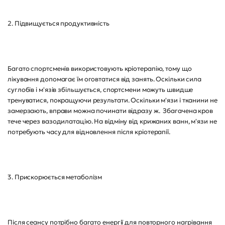
2. Підвищується продуктивність
Багато спортсменів використовують кріотерапію, тому що
лікування допомагає їм оговтатися від занять. Оскільки сила
суглобів і м'язів збільшується, спортсмени можуть швидше
тренуватися, покращуючи результати. Оскільки м'язи і тканини не
замерзають, вправи можна починати відразу ж. Збагачена кров
тече через вазодилатацію. На відміну від крижаних ванн, м'язи не
потребують часу для відновлення після кріотерапії.
3. Прискорюється метаболізм
Після сеансу потрібно багато енергії для повторного нагрівання