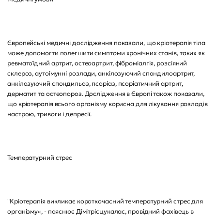
Європейські медичні дослідження показали, що кріотерапія тіла
може допомогти полегшити симптоми хронічних станів, таких як
ревматоїдний артрит, остеоартрит, фіброміалгія, розсіяний
склероз, аутоімунні розлади, анкілозуючий спондилоартрит,
анкілозуючий спондильоз, псоріаз, псоріатичний артрит,
дерматит та остеопороз. Дослідження в Європі також показали,
що кріотерапія всього організму корисна для лікування розладів
настрою, тривоги і депресії.
Температурний стрес
"Кріотерапія викликає короткочасний температурний стрес для
організму«, - пояснює Дімітрісцукалас, провідний фахівець в