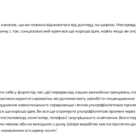
е означає, що ви повинні відмовитися від догляду за шкірою. Насправ
иму. І, так, сонцезахисний крем все ще хороша ідея, навіть якщо ви з
и себе у формі під час цієї перерви від наших звичайних тренувань, 
 антиоксидантні сироватки, які допомагають запобігти пошкодженню ві
уднення навколишнього середовища і вплив ультрафіолетових промені
се ще хороша ідея. Ви все ще отримуєте ультрафіолетові промені через
тла (телевізор, комп'ютер, телефон) і внутрішнього освітлення. Вночі 
ли макіяж або не виходили з дому. Шкіра виробляє масла протягом дня
нанесенням ого крему на ніч".