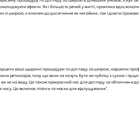
офесійну процедуру по догляду за шкірою в домашніх умовах, існує без
 омолоджуючі ефекти. Як і більшість речей у житті, практика вдосконал
м зі шкірою, є ключем до досягнення як негайних, так і довгострокових
евершити ваші щоденні процедури по догляду за шкірою, надаючи проф
ння ретиноїдів, тому що вони не хочуть бути на публіці з сухою і лущ
 ви не на виду. Це також прекрасний час для догляду за обличчям в д
ає часу. Це включає пілінги та маски для відлущування".