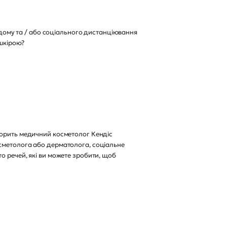
а дому та / або соціального дистанціювання
 шкірою?
ворить медичний косметолог Кендіс
осметолога або дерматолога, соціальне
о речей, які ви можете зробити, щоб