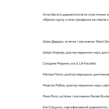
Хоча багато дерматологів та пластичних хі
зібрали групу з семи провідних експертів
Шані Дарден, естетик і засновник Shani Dar
Шеріл Керхер, доктор медичних наук, дип
Сандаче Марино, a.k.a. LA Facialist.
Мелані Палм, доктор медицини, дипломован
Морган Рабах, доктор медичних наук, сер
Рене Роло, естетик і засновник Renée Roule
Емі Спіцуоко, сертифікований дерматолог,