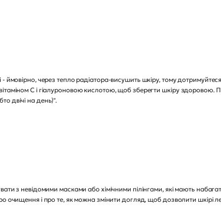
 - ймовірно, через тепло радіатора-висушить шкіру, тому дотримуйтес
вітаміном С і гіалуроновою кислотою, щоб зберегти шкіру здоровою.
о двічі на день)".
увати з невідомими масками або хімічними пілінгами, які мають набаг
о очищення і про те, як можна змінити догляд, щоб дозволити шкірі ле