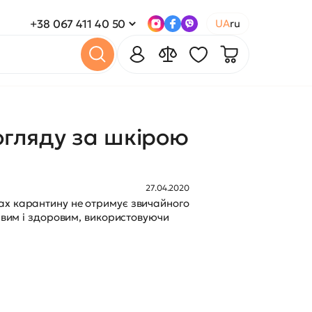
+38 067 411 40 50
UA
ru
догляду за шкірою
27.04.2020
ах карантину не отримує звичайного
равим і здоровим, використовуючи