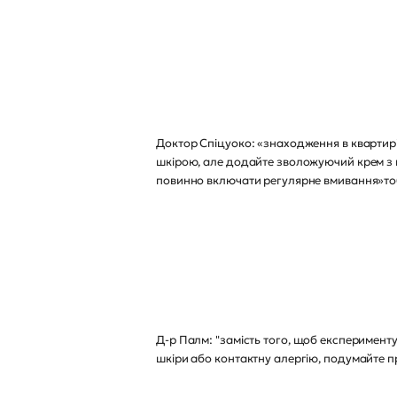
Доктор Спіцуоко: «знаходження в квартирі
шкірою, але додайте зволожуючий крем з 
повинно включати регулярне вмивання»тобт
Д-р Палм: "замість того, щоб експеримент
шкіри або контактну алергію, подумайте пр