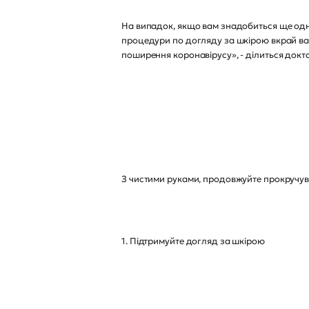
На випадок, якщо вам знадобиться ще одне
процедури по догляду за шкірою вкрай важ
поширення коронавірусу», - ділиться докт
З чистими руками, продовжуйте прокручув
1. Підтримуйте догляд за шкірою