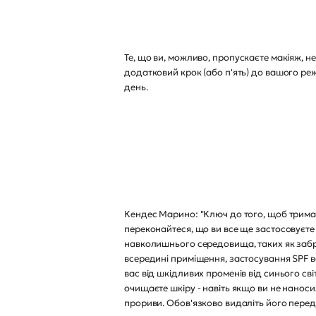
Те, що ви, можливо, пропускаєте макіяж, н
додатковий крок (або п'ять) до вашого реж
день.
Кендес Марино: "Ключ до того, щоб тримат
переконайтеся, що ви все ще застосовуєте
навколишнього середовища, таких як забр
всередині приміщення, застосування SPF в
вас від шкідливих променів від синього сві
очищаєте шкіру - навіть якщо ви не наноси
прориви. Обов'язково видаліть його перед 