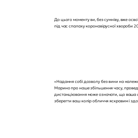
До цього моменту ви, без сумніву, вже осв
під час спалаху коронавірусної хвороби 20
«Надання собі дозволу без вини на належн
Марино про наше збільшення часу, провед
дистанціювання може означати, що ваша шк
зберегти ваш колір обличчя яскравим і з