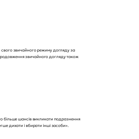
я свого звичайного режиму догляду за
 Продовження звичайного догляду також
ато більше шансів викликати подразнення
гше дихати і вбирати інші засоби».