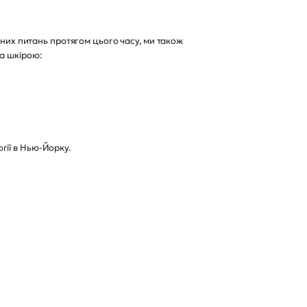
чних питань протягом цього часу, ми також
за шкірою:
гії в Нью-Йорку.