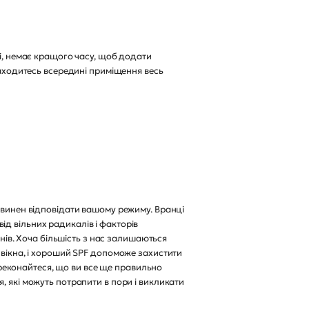
ді, немає кращого часу, щоб додати
находитесь всередині приміщення весь
повинен відповідати вашому режиму. Вранці
д вільних радикалів і факторів
в. Хоча більшість з нас залишаються
 вікна, і хороший SPF допоможе захистити
переконайтеся, що ви все ще правильно
, які можуть потрапити в пори і викликати