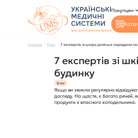
Покупцям
Катал
Головна
Блог
7 експертів зі шкіри діляться порадами п
7 експертів зі ш
будинку
Блог
Якщо ви звикли регулярно відвідува
догляду. На щастя, є багато речей, 
продукти з власного холодильника.