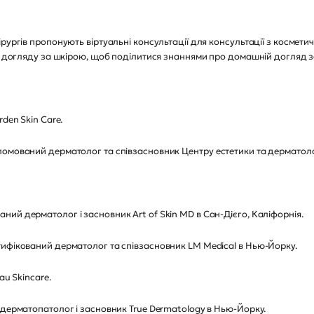
рургів пропонують віртуальні консультації для консультації з космети
 з догляду за шкірою, щоб поділитися знаннями про домашній догляд 
den Skin Care.
ломований дерматолог та співзасновник Центру естетики та дерматоло
ий дерматолог і засновник Art of Skin MD в Сан-Дієго, Каліфорнія.
тифікований дерматолог та співзасновник LM Medical в Нью-Йорку.
au Skincare.
 дерматопатолог і засновник True Dermatology в Нью-Йорку.