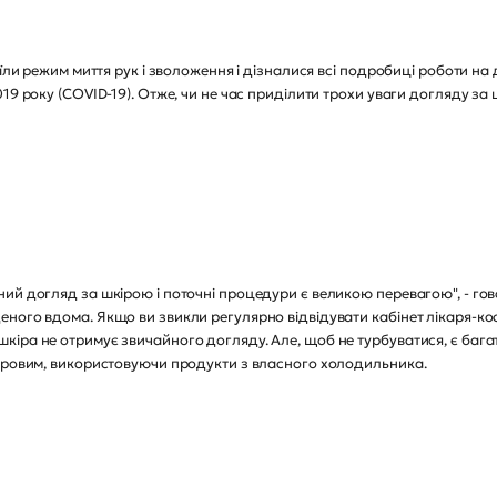
оїли режим миття рук і зволоження і дізналися всі подробиці роботи н
19 року (COVID-19). Отже, чи не час приділити трохи уваги догляду за
ий догляд за шкірою і поточні процедури є великою перевагою", - го
еного вдома. Якщо ви звикли регулярно відвідувати кабінет лікаря-к
іра не отримує звичайного догляду. Але, щоб не турбуватися, є багат
доровим, використовуючи продукти з власного холодильника.