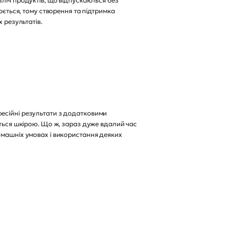
ліч продуктів, що відпускаються без
юється, тому створення та підтримка
 результатів.
есійні результати з додатковими
иться шкірою. Що ж, зараз дуже вдалий час
омашніх умовах і використання деяких