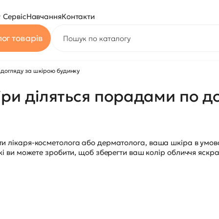
Сервіс
Навчання
Контакти
ог товарів
о догляду за шкірою будинку
кіри діляться порадами по 
ти лікаря-косметолога або дерматолога, ваша шкіра в умов
які ви можете зробити, щоб зберегти ваш колір обличчя яск