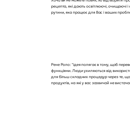
Хоча ви не можете повністю відтворити пр
рецепта, які дають освітлюючі, очищаючі і
рутини, яка працює для Вас і ваших пробле
Рене Роло: "ідея полягає в тому, щоб пер
функціями. Люди ухиляються від використа
для більш складних процедур через те, що
продуктів, на які у вас зазвичай не вистач