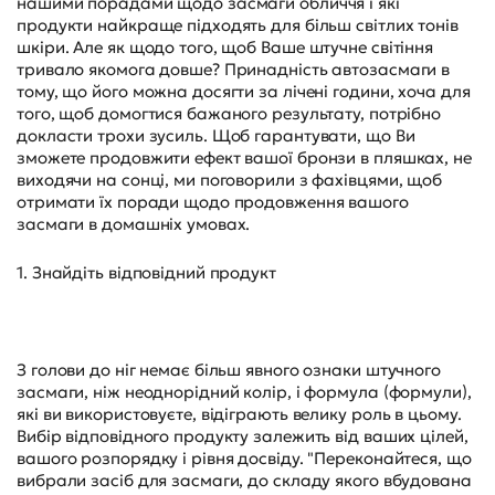
нашими порадами щодо засмаги обличчя і які
продукти найкраще підходять для більш світлих тонів
шкіри. Але як щодо того, щоб Ваше штучне світіння
тривало якомога довше? Принадність автозасмаги в
тому, що його можна досягти за лічені години, хоча для
того, щоб домогтися бажаного результату, потрібно
докласти трохи зусиль. Щоб гарантувати, що Ви
зможете продовжити ефект вашої бронзи в пляшках, не
виходячи на сонці, ми поговорили з фахівцями, щоб
отримати їх поради щодо продовження вашого
засмаги в домашніх умовах.
1. Знайдіть відповідний продукт
З голови до ніг немає більш явного ознаки штучного
засмаги, ніж неоднорідний колір, і формула (формули),
які ви використовуєте, відіграють велику роль в цьому.
Вибір відповідного продукту залежить від ваших цілей,
вашого розпорядку і рівня досвіду. "Переконайтеся, що
вибрали засіб для засмаги, до складу якого вбудована