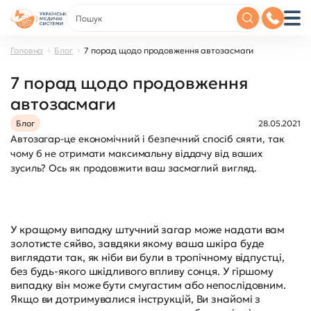
Головна
Блог
7 порад щодо продовження автозасмаги
7 порад щодо продовження
автозасмаги
Блог
28.05.2021
Автозагар-це економічний і безпечний спосіб сяяти, так
чому б не отримати максимальну віддачу від ваших
зусиль? Ось як продовжити ваш засмаглий вигляд.
У кращому випадку штучний загар може надати вам
золотисте сяйво, завдяки якому ваша шкіра буде
виглядати так, як ніби ви були в тропічному відпустці,
без будь-якого шкідливого впливу сонця. У гіршому
випадку він може бути смугастим або непослідовним.
Якщо ви дотримувалися інструкцій, Ви знайомі з