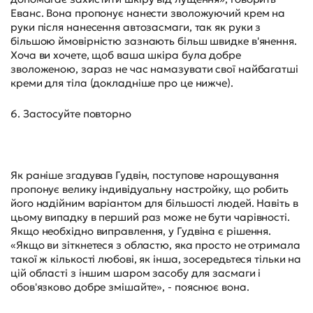
Еванс. Вона пропонує нанести зволожуючий крем на
руки після нанесення автозасмаги, так як руки з
більшою ймовірністю зазнають більш швидке в'янення.
Хоча ви хочете, щоб ваша шкіра була добре
зволоженою, зараз не час намазувати свої найбагатші
креми для тіла (докладніше про це нижче).
6. Застосуйте повторно
Як раніше згадував Гудвін, поступове нарощування
пропонує велику індивідуальну настройку, що робить
його надійним варіантом для більшості людей. Навіть в
цьому випадку в перший раз може не бути чарівності.
Якщо необхідно виправлення, у Гудвіна є рішення.
«Якщо ви зіткнетеся з областю, яка просто не отримала
такої ж кількості любові, як інша, зосередьтеся тільки на
цій області з іншим шаром засобу для засмаги і
обов'язково добре змішайте», - пояснює вона.