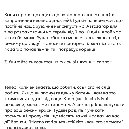
Коли справа доходить до повторного нанесення (не
виправлення неоднорідностей), Гудвін попереджає, що
постійне нашарування неприпустимо. Автозагар для
тіла розрахований на термін від 7 до 10 днів, в той час
як особа може бути набагато менше (в залежності від
режиму догляду). Наносите повторно тільки після того,
як загар почав тьмяніти і потребує корекції.
7. Уникайте використання гумок зі штучним світлом
Тепер, коли ви знаєте, що робити, ось чого не слід
робити. Якщо ви плануєте день у басейні, вам варто
триматися подалі від води. Хлор (як і інші хімічні
речовини) може змити засмагу. А ще потрібно подумати
про ваш режим краси. Гудвін радить " уникати
лосьйонів і продуктів, що містять важкі масла» на час
дії бронзи. "Масло погіршить стійкість вашого засмаги",
- попереджає вона.