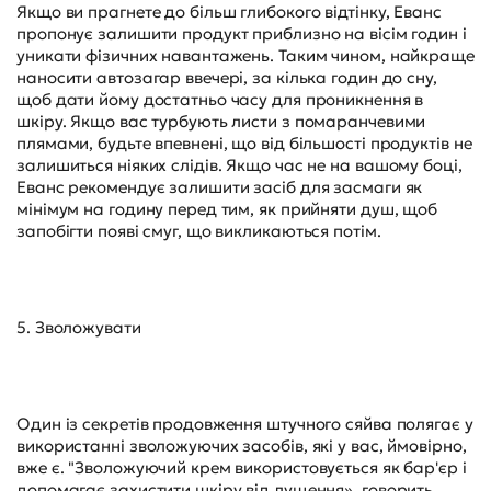
Якщо ви прагнете до більш глибокого відтінку, Еванс
пропонує залишити продукт приблизно на вісім годин і
уникати фізичних навантажень. Таким чином, найкраще
наносити автозагар ввечері, за кілька годин до сну,
щоб дати йому достатньо часу для проникнення в
шкіру. Якщо вас турбують листи з помаранчевими
плямами, будьте впевнені, що від більшості продуктів не
залишиться ніяких слідів. Якщо час не на вашому боці,
Еванс рекомендує залишити засіб для засмаги як
мінімум на годину перед тим, як прийняти душ, щоб
запобігти появі смуг, що викликаються потім.
5. Зволожувати
Один із секретів продовження штучного сяйва полягає у
використанні зволожуючих засобів, які у вас, ймовірно,
вже є. "Зволожуючий крем використовується як бар'єр і
допомагає захистити шкіру від лущення», говорить