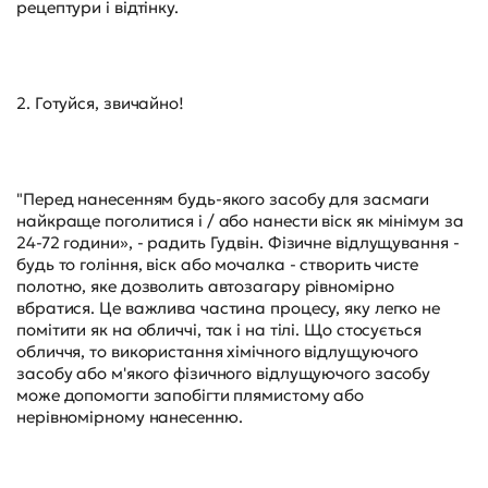
рецептури і відтінку.
2. Готуйся, звичайно!
"Перед нанесенням будь-якого засобу для засмаги
найкраще поголитися і / або нанести віск як мінімум за
24-72 години», - радить Гудвін. Фізичне відлущування -
будь то гоління, віск або мочалка - створить чисте
полотно, яке дозволить автозагару рівномірно
вбратися. Це важлива частина процесу, яку легко не
помітити як на обличчі, так і на тілі. Що стосується
обличчя, то використання хімічного відлущуючого
засобу або м'якого фізичного відлущуючого засобу
може допомогти запобігти плямистому або
нерівномірному нанесенню.