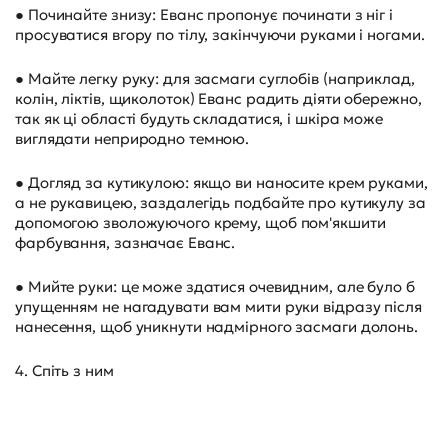
● Починайте знизу: Еванс пропонує починати з ніг і
просуватися вгору по тілу, закінчуючи руками і ногами.
● Майте легку руку: для засмаги суглобів (наприклад,
колін, ліктів, щиколоток) Еванс радить діяти обережно,
так як ці області будуть складатися, і шкіра може
виглядати неприродно темною.
● Догляд за кутикулою: якщо ви наносите крем руками,
а не рукавицею, заздалегідь подбайте про кутикулу за
допомогою зволожуючого крему, щоб пом'якшити
фарбування, зазначає Еванс.
● Мийте руки: це може здатися очевидним, але було б
упущенням не нагадувати вам мити руки відразу після
нанесення, щоб уникнути надмірного засмаги долонь.
4. Спіть з ним