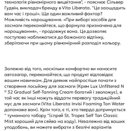
технологія рівномірного вицвітання", - пояснює Сільвер
Гудвін, викладач бренду в Vita Liberata. "Це заощадить
вам час і гроші». Ще один важливий фактор?
Можливість нарощування. «При виборі засобів для
засмаги переконайтеся, що формула призначена для
нарощування», - продовжує вона. Це дозволяє
поступово наближатися до бажаного відтінку,
зберігаючи при цьому рівномірний розподіл кольору.
Залежно від того, наскільки комфортно ви наносите
автозагар, переконайтеся, що продукт відповідає
вашим навичкам. Для деяких найпростіше почати з
створення лосьйону для засмаги (Крем Lux Unfiltered N
° 32 Gradual Self-Tanning Cream багатий і зволожує), в
той час як інші можуть віддати перевагу традиційний
мус для засмаги (Vita Liberata Invisi Foaming Tan Water
допоможе вам). Крім того, є ті, хто твердо дотримується
" туманного табору "(спрей St. Tropez Self Tan Classic
Mist хороший для сяйва на ходу). Незалежно від ваших
уподобань, ви можете вибрати з безлічі варіантів