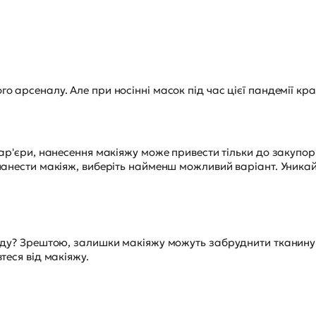
о арсеналу. Але при носінні масок під час цієї пандемії кр
ар'єри, нанесення макіяжу може привести тільки до закупорки
нанести макіяж, виберіть найменш можливий варіант. Уникай
оду? Зрештою, залишки макіяжу можуть забруднити тканину 
теся від макіяжу.