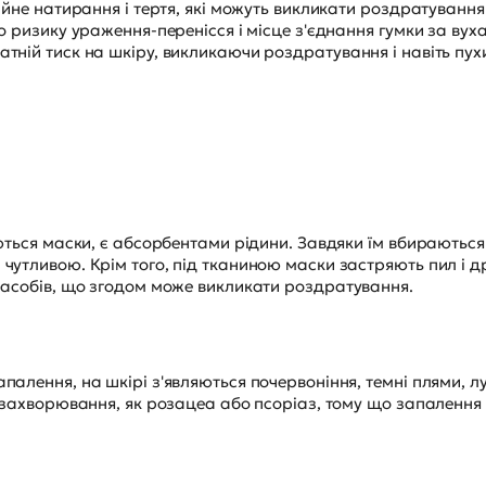
ійне натирання і тертя, які можуть викликати роздратуванн
о ризику ураження-перенісся і місце з'єднання гумки за вух
тній тиск на шкіру, викликаючи роздратування і навіть пухи
ються маски, є абсорбентами рідини. Завдяки їм вбираються
утливою. Крім того, під тканиною маски застряють пил і др
засобів, що згодом може викликати роздратування.
алення, на шкірі з'являються почервоніння, темні плями, лущ
і захворювання, як розацеа або псоріаз, тому що запалення