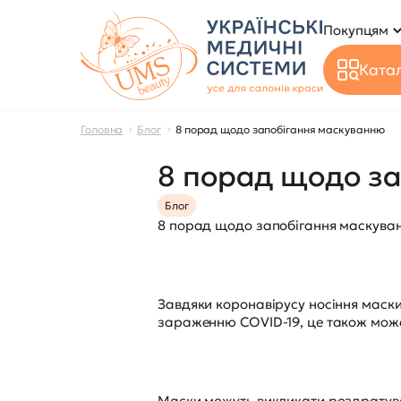
Покупцям
Катал
Головна
Блог
8 порад щодо запобігання маскуванню
8 порад щодо з
Блог
8 порад щодо запобігання маскува
Завдяки коронавірусу носіння маски
зараженню COVID-19, це також може 
Маски можуть викликати роздратуван