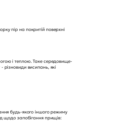
орку пір на покритій поверхні
логою і теплою. Таке середовище-
- різновиди висипань, які
нання будь-якого іншого режиму
ад щодо запобігання прищів: