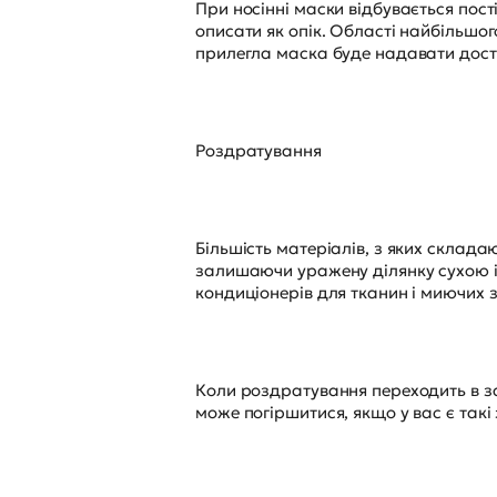
При носінні маски відбувається пост
описати як опік. Області найбільшог
прилегла маска буде надавати доста
Роздратування
Більшість матеріалів, з яких склада
залишаючи уражену ділянку сухою і ч
кондиціонерів для тканин і миючих 
Коли роздратування переходить в зап
може погіршитися, якщо у вас є так