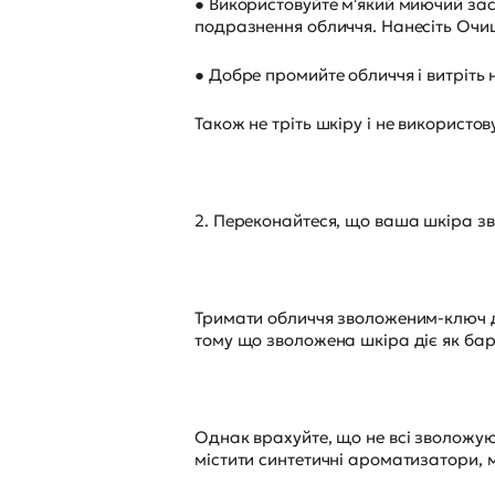
● Використовуйте м'який миючий зас
подразнення обличчя. Нанесіть Очи
● Добре промийте обличчя і витріть
Також не тріть шкіру і не використов
2. Переконайтеся, що ваша шкіра з
Тримати обличчя зволоженим-ключ д
тому що зволожена шкіра діє як бар
Однак врахуйте, що не всі зволожуюч
містити синтетичні ароматизатори, м