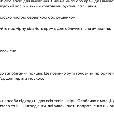
іб або засіб для вмивання. Сильне мило або крем для вмив
щуючий засіб м'якими круговими рухами пальцями.
 насухо чистою серветкою або рушником.
уйте надмірну кількість кремів для обличчя після вмивання.
воложена
о запобігання прищів. Це повинно бути головним пріоритет
'єр для тертя з маскою.
і засоби підходять для всіх типів шкіри. Особливо в масці
асло та інші інгредієнти, які викликають подразнення шкір