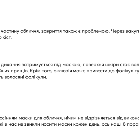
 частину обличчя, закриття також є проблемою. Через закуп
 кіст.
е дихання затримується під маскою, поверхня шкіри стає во
их прищів. Крім того, оклюзія може привести до фолікуліту 
ь волосяні фолікули.
осінням маски для обличчя, нічим не відрізняється від вико
кі з нас не звикли носити маски кожен день, ось наші 8 пор