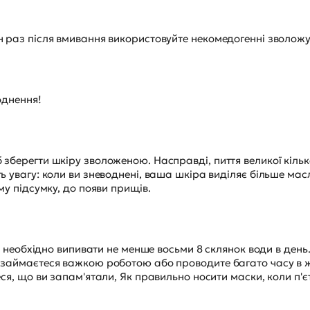
н раз після вмивання використовуйте некомедогенні зволож
однення!
 зберегти шкіру зволоженою. Насправді, пиття великої кіль
ь увагу: коли ви зневоднені, ваша шкіра виділяє більше мас
му підсумку, до появи прищів.
ва, необхідно випивати не менше восьми 8 склянок води в ден
и займаєтеся важкою роботою або проводите багато часу в 
еся, що ви запам'ятали, Як правильно носити маски, коли п'є