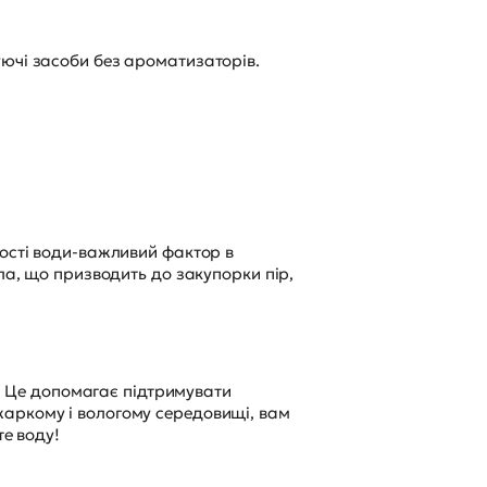
уючі засоби без ароматизаторів.
кості води-важливий фактор в
ла, що призводить до закупорки пір,
ь. Це допомагає підтримувати
жаркому і вологому середовищі, вам
те воду!