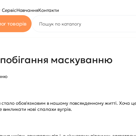
Сервіс
Навчання
Контакти
ог товарів
апобігання маскуванню
нню
 стало обов'язковим в нашому повсякденному житті. Хоча ц
викликати нові спалахи вугрів.
ня шкіри, закупорку пір і, в кінцевому підсумку, загострен