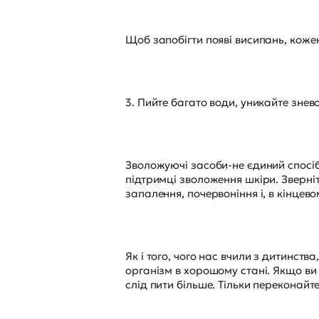
Щоб запобігти появі висипань, коже
3. Пийте багато води, уникайте знев
Зволожуючі засоби-не єдиний спосіб
підтримці зволоження шкіри. Зверніт
запалення, почервоніння і, в кінцево
Як і того, чого нас вчили з дитинст
організм в хорошому стані. Якщо в
слід пити більше. Тільки переконайт