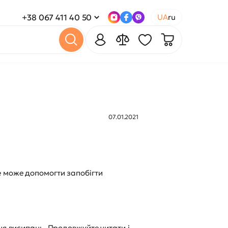
+38 067 411 40 50
UA
ru
07.01.2021
е може допомогти запобігти
ня висипань. Продовжуйте читати і