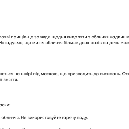
 появі прищів-це завжди щодня видаляти з обличчя надлишк
Нагадуємо, що миття обличчя більше двох разів на день мо
ються на шкірі під маскою, що призводить до висипань. Ось
ї зняття.
аски:
ь обличчя. Не використовуйте гарячу воду.