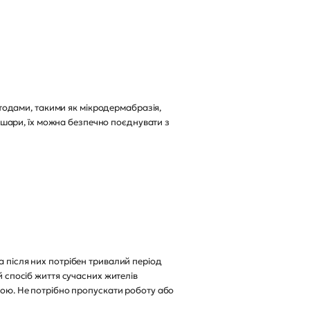
одами, такими як мікродермабразія,
кі шари, їх можна безпечно поєднувати з
а після них потрібен тривалий період
й спосіб життя сучасних жителів
стою. Не потрібно пропускати роботу або