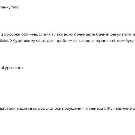
лянку тіла
ть з обробки обличчя, але як тільки вони починають бачити результати
бікіні. У будь-якому місці, де є проблеми зі шкірою, терапія світлом буд
нні ураження
які стали видимими, або сталося порушення пігментації, IPL - відмінн