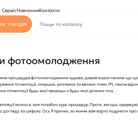
Сервіс
Навчання
Контакти
ог товарів
ти фотоомолодження
кими процедура фотоомолодження чудова, давайте розглянемо що це вза
кування пігментації, зморшок, розтяжок та вікових плям. IPL також ві
 пігментації будь-якої природи з будь-якої ділянки тіла.
епіляції волосся, але потрібно курс процедур. Проте, вигода, одержув
 догляду за шкірою. Ось 9 причин, за якими вам варто подумати про 