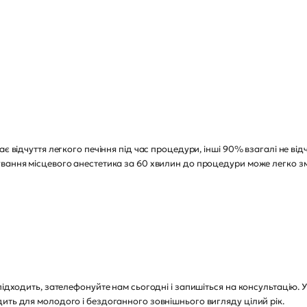
ає відчуття легкого печіння під час процедури, інші 90% взагалі не ві
ування місцевого анестетика за 60 хвилин до процедури може легко з
підходить, зателефонуйте нам сьогодні і запишіться на консультацію. 
ить для молодого і бездоганного зовнішнього вигляду цілий рік.