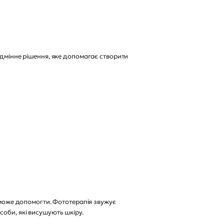
ідмінне рішення, яке допомагає створити
L може допомогти. Фототерапія звужує
соби, які висушують шкіру.