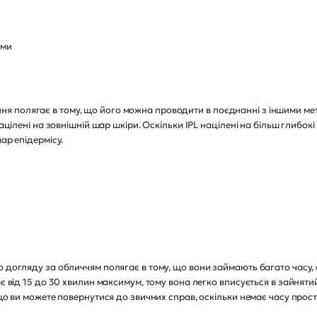
ами
 полягає в тому, що його можна проводити в поєднанні з іншими мет
націлені на зовнішній шар шкіри. Оскільки IPL націлені на більш глибо
ар епідермісу.
 догляду за обличчям полягає в тому, що вони займають багато часу, 
ає від 15 до 30 хвилин максимум, тому вона легко вписується в зайняти
 що ви можете повернутися до звичних справ, оскільки немає часу про