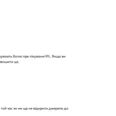
дчувають болю при лікуванні IPL. Якщо ви
меншити це.
У той час як ми ще не відкрили джерело до