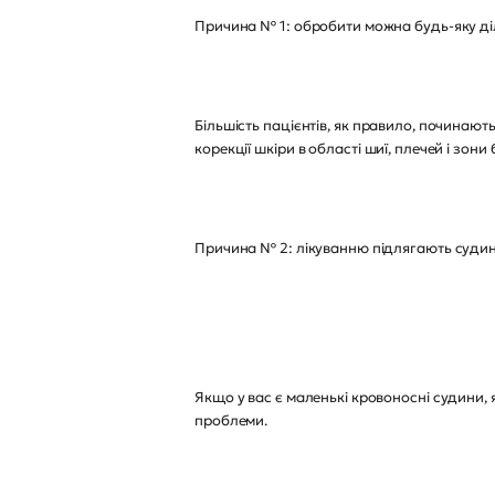
Причина № 1: обробити можна будь-яку ді
Більшість пацієнтів, як правило, починаю
корекції шкіри в області шиї, плечей і зони 
Причина № 2: лікуванню підлягають суди
Якщо у вас є маленькі кровоносні судини, 
проблеми.