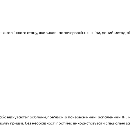
- якого іншого стану, яке викликає почервоніння шкіри, даний метод-в
або відчуваєте проблеми, пов'язані з почервонінням і запаленням, IP
яву прищів, без необхідності постійно використовувати спеціальні за