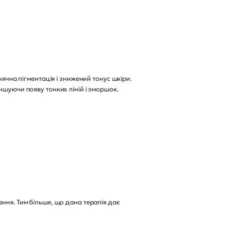
нячна пігментація і знижений тонус шкіри.
ншуючи появу тонких ліній і зморшок.
ння. Тим більше, що дана терапія дає