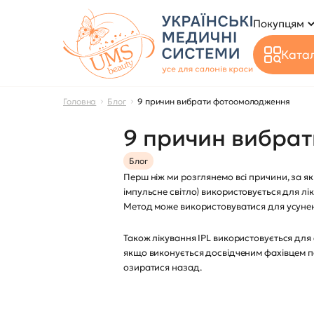
Покупцям
Катал
Головна
Блог
9 причин вибрати фотоомолодження
9 причин вибра
Блог
Перш ніж ми розглянемо всі причини, за я
імпульсне світло) використовується для лі
Метод може використовуватися для усунення
Також лікування IPL використовується для 
якщо виконується досвідченим фахівцем по
озиратися назад.