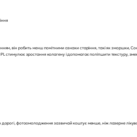
іння
енням, він робить менш помітними ознаки старіння, такі як зморшки, Со
 IPL стимулює зростання колагену і допомагає поліпшити текстуру, зме
но дорогі, фотоомолодження зазвичай коштує менше, ніж лазерне лікува