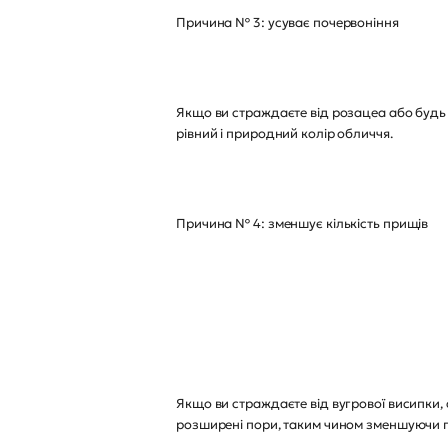
Причина № 3: усуває почервоніння
Якщо ви страждаєте від розацеа або будь 
рівний і природний колір обличчя.
Причина № 4: зменшує кількість прищів
Якщо ви страждаєте від вугрової висипки, 
розширені пори, таким чином зменшуючи по