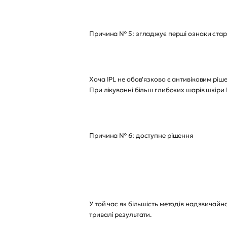
Причина № 5: згладжує перші ознаки стар
Хоча IPL не обов'язково є антивіковим ріш
При лікуванні більш глибоких шарів шкіри
Причина № 6: доступне рішення
У той час як більшість методів надзвичай
тривалі результати.