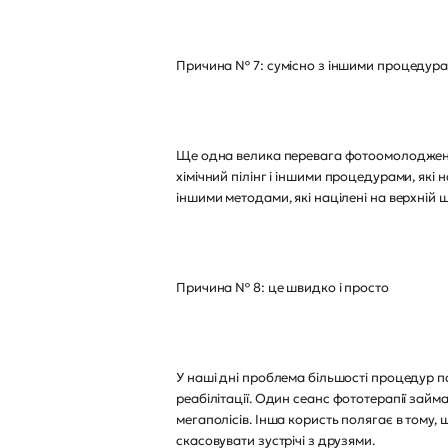
Причина № 7: сумісно з іншими процедур
Ще одна велика перевага фотоомолодження
хімічний пілінг і іншими процедурами, які 
іншими методами, які націлені на верхній ш
Причина № 8: це швидко і просто
У наші дні проблема більшості процедур по
реабілітації. Один сеанс фототерапії займ
мегаполісів. Інша користь полягає в тому,
скасовувати зустрічі з друзями.