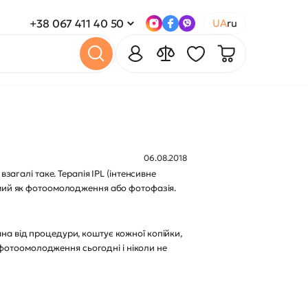
+38 067 411 40 50
UA
ru
06.08.2018
галі таке. Терапія IPL (інтенсивне
домий як фотоомолодження або фотофазія.
ана від процедури, коштує кожної копійки,
фотоомолодження сьогодні і ніколи не