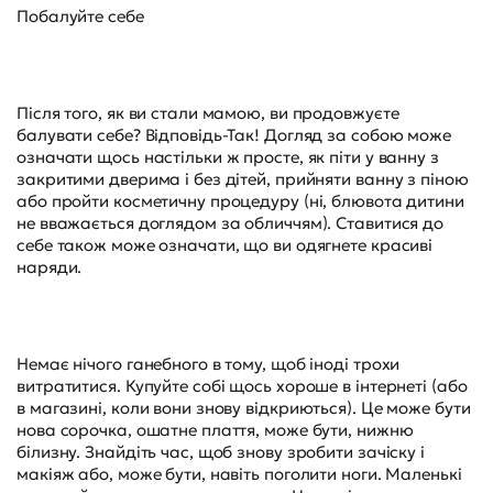
Побалуйте себе
Після того, як ви стали мамою, ви продовжуєте
балувати себе? Відповідь-Так! Догляд за собою може
означати щось настільки ж просте, як піти у ванну з
закритими дверима і без дітей, прийняти ванну з піною
або пройти косметичну процедуру (ні, блювота дитини
не вважається доглядом за обличчям). Ставитися до
себе також може означати, що ви одягнете красиві
наряди.
Немає нічого ганебного в тому, щоб іноді трохи
витратитися. Купуйте собі щось хороше в інтернеті (або
в магазині, коли вони знову відкриються). Це може бути
нова сорочка, ошатне плаття, може бути, нижню
білизну. Знайдіть час, щоб знову зробити зачіску і
макіяж або, може бути, навіть поголити ноги. Маленькі