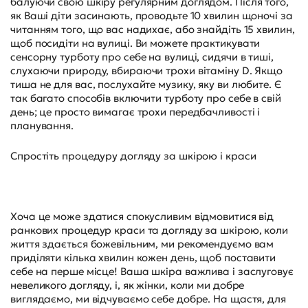
балуючи свою шкіру регулярним доглядом. Після того,
як Ваші діти засинають, проводьте 10 хвилин щоночі за
читанням того, що вас надихає, або знайдіть 15 хвилин,
щоб посидіти на вулиці. Ви можете практикувати
сенсорну турботу про себе на вулиці, сидячи в тиші,
слухаючи природу, вбираючи трохи вітаміну D. Якщо
тиша не для вас, послухайте музику, яку ви любите. Є
так багато способів включити турботу про себе в свій
день; це просто вимагає трохи передбачливості і
планування.
Спростіть процедуру догляду за шкірою і краси
Хоча це може здатися спокусливим відмовитися від
ранкових процедур краси та догляду за шкірою, коли
життя здається божевільним, ми рекомендуємо вам
приділяти кілька хвилин кожен день, щоб поставити
себе на перше місце! Ваша шкіра важлива і заслуговує
невеликого догляду, і, як жінки, коли ми добре
виглядаємо, ми відчуваємо себе добре. На щастя, для