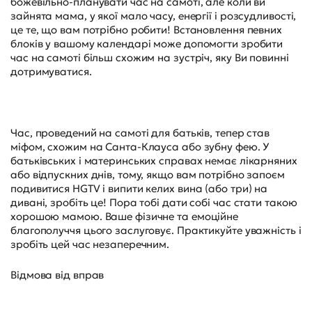
божевільно-планувати час на самоті, але коли ви
зайнята мама, у якої мало часу, енергії і розсудливості,
це те, що вам потрібно робити! Встановлення певних
блоків у вашому календарі може допомогти зробити
час на самоті більш схожим на зустріч, яку Ви повинні
дотримуватися.
Час, проведений на самоті для батьків, тепер став
міфом, схожим на Санта-Клауса або зубну фею. У
батьківських і материнських справах немає лікарняних
або відпускних днів, тому, якщо вам потрібно запоєм
подивитися HGTV і випити келих вина (або три) на
дивані, зробіть це! Пора тобі дати собі час стати такою
хорошою мамою. Ваше фізичне та емоційне
благополуччя цього заслуговує. Практикуйте уважність і
зробіть цей час незаперечним.
Відмова від вправ