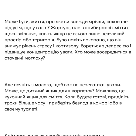
Може бути, життя, про яке ви завжди мріяли, поховане
під усім, що у вас є? Жартую, але в прибиранні сміття є
щось звільняє, навіть якщо це всього лише невеликий
простір або територія. Було навіть показано, що він
знижує рівень стресу і кортизолу, бореться з депресією і
підвищує концентрацію уваги. Хто може зосередитися в
оточенні мотлоху?
Але почніть з малого, щоб вас не перевантажували.
Може, це дитячий ящик для шкарпеток? Можливо, це
кухонний ящик для сміття. Коли будете готові, приділіть
трохи більше часу і приберіть безлад в коморі або в
своєму туалеті.
Крім того, коли ви перебуваєте під замком в