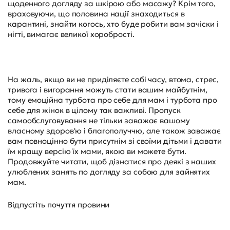
щоденного догляду за шкірою або масажу? Крім того,
враховуючи, що половина нації знаходиться в
карантині, знайти когось, хто буде робити вам зачіски і
нігті, вимагає великої хоробрості.
На жаль, якщо ви не приділяєте собі часу, втома, стрес,
тривога і вигорання можуть стати вашим майбутнім,
тому емоційна турбота про себе для мам і турбота про
себе для жінок в цілому так важливі. Пропуск
самообслуговування не тільки заважає вашому
власному здоров'ю і благополуччю, але також заважає
вам повноцінно бути присутнім зі своїми дітьми і давати
їм кращу версію їх мами, якою ви можете бути.
Продовжуйте читати, щоб дізнатися про деякі з наших
улюблених занять по догляду за собою для зайнятих
мам.
Відпустіть почуття провини