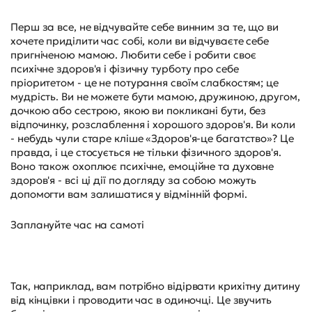
Перш за все, не відчувайте себе винним за те, що ви
хочете приділити час собі, коли ви відчуваєте себе
пригніченою мамою. Любити себе і робити своє
психічне здоров'я і фізичну турботу про себе
пріоритетом - це не потурання своїм слабкостям; це
мудрість. Ви не можете бути мамою, дружиною, другом,
дочкою або сестрою, якою ви покликані бути, без
відпочинку, розслаблення і хорошого здоров'я. Ви коли
- небудь чули старе кліше «Здоров'я-це багатство»? Це
правда, і це стосується не тільки фізичного здоров'я.
Воно також охоплює психічне, емоційне та духовне
здоров'я - всі ці дії по догляду за собою можуть
допомогти вам залишатися у відмінній формі.
Заплануйте час на самоті
Так, наприклад, вам потрібно відірвати крихітну дитину
від кінцівки і проводити час в одиночці. Це звучить