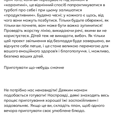
«карантині», це відмінний спосіб попрактикуватися в
турботі про себе і при цьому залишатися
«продуктивним». Будемо чесні; у кожного є щось, від
чого вони можуть позбутися. Тільки будьте обережні, як
тільки ви почнете, вам може бути важко зупинитися!
Проведіть жорстку лінію, викидаючи речі, якими ви не
користуєтеся. Дітей теж не викидати, вибач. Як тільки
цей проект звільнення від безладдя буде завершено, ви
відчуєте себе легше, і це стане великою перемогою для
вашого емоційного здоров'я і благополуччя. і, можливо,
безпека ваших дітей.
Приготувати що-небудь смачне
Не потрібно нас ненавидіти! Деяким мамам
подобається готувати! Насправді, деякі знаходять весь
процес приготування хорошої їжі заспокійливим і
задовольняє. Якщо це ви, складіть план, щоб одного
вечора приготувати своє улюблене блюдо.