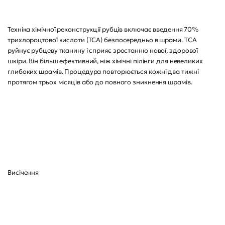
Техніка хімічної реконструкції рубців включає введення 70%
трихлороцтової кислоти (TCA) безпосередньо в шрами. TCA
руйнує рубцеву тканину і сприяє зростанню нової, здорової
шкіри. Він більш ефективний, ніж хімічні пілінги для невеликих
глибоких шрамів. Процедура повторюється кожні два тижні
протягом трьох місяців або до повного зникнення шрамів.
Висічення