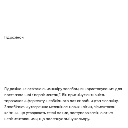
Гідрохінон
Гідрохінон є освітлюючим шкіру засобом, використовуваним для
постзапальної гіперпігментації. Він пригнічує активність
тирозинази, ферменту, необхідного для виробництва меланіну.
Запобігаючи утворенню меланіном нових клітин, пігментовані
клітини, що утворюють темні плями, поступово замінюються
непігментованими, що полегшує зміну кольору.