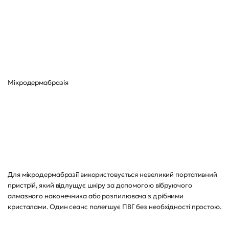
Мікродермабразія
Для мікродермабразії використовується невеликий портативний
пристрій, який відлущує шкіру за допомогою вібруючого
алмазного наконечника або розпилювача з дрібними
кристалами. Один сеанс полегшує ПВГ без необхідності простою.