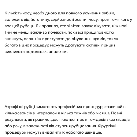
Кількість часу, необхідного для повного усунення рубців,
залежить від його типу, серйозності освіти і часу, протягом якого у
вас цей рубець. Як правило, старі мітки важче лікувати, ніж нові.
Тим не менш, важливо почекати, поки всі прищі повністю
зникнуть, перш ніж приступати до лікування шрамів, так як
багато з цих процедур можуть дратувати активні прищі і
викликати подальше запалення.
Атрофічні рубці вимагають професійних процедур, зазвичай в
кілька сеансів з інтервалом в кілька тижнів або місяців. Повні
результати, як правило, досягаються протягом декількох місяців
або року, в залежності від ступеня рубцювання. Хірургічні
процедури можуть видалити їх набагато швидше.