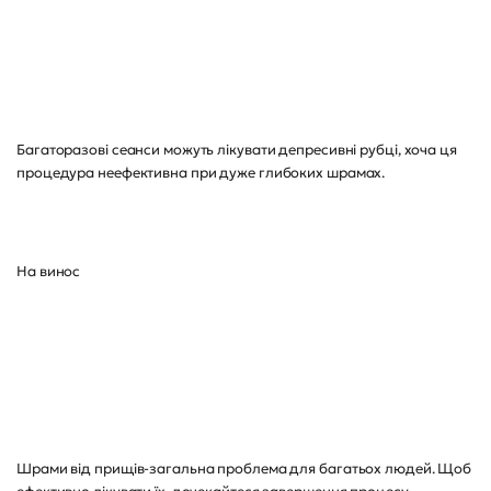
Багаторазові сеанси можуть лікувати депресивні рубці, хоча ця
процедура неефективна при дуже глибоких шрамах.
На винос
Шрами від прищів-загальна проблема для багатьох людей. Щоб