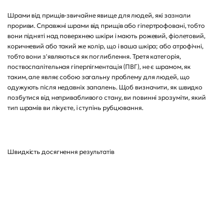
Шрами від прищів-звичайне явище для людей, які зазнали
прориви. Справжні шрами від прищів або гіпертрофовані, тобто
вони підняті над поверхнею шкіри і мають рожевий, фіолетовий,
коричневий або такий же колір, що і ваша шкіра; або атрофічні,
тобто вони з'являються як поглиблення. Третя категорія,
поствоспалітельная гіперпігментація (ПВГ), не є шрамом, як
таким, але являє собою загальну проблему для людей, що
одужують після недавніх запалень. Щоб визначити, як швидко
позбутися від непривабливого стану, ви повинні зрозуміти, який
тип шрамів ви лікуєте, і ступінь рубцювання.
Швидкість досягнення результатів