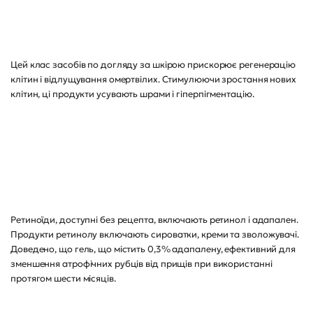
Цей клас засобів по догляду за шкірою прискорює регенерацію
клітин і відлущування омертвілих. Стимулюючи зростання нових
клітин, ці продукти усувають шрами і гіперпігментацію.
Ретиноїди, доступні без рецепта, включають ретинол і адапален.
Продукти ретинолу включають сироватки, креми та зволожувачі.
Доведено, що гель, що містить 0,3% адапалену, ефективний для
зменшення атрофічних рубців від прищів при використанні
протягом шести місяців.