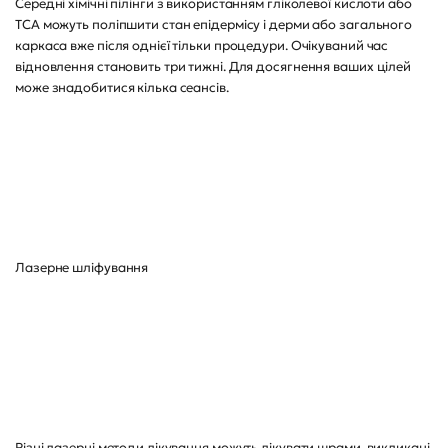
Середні хімічні пілінги з використанням гліколевої кислоти або
TCA можуть поліпшити стан епідермісу і дерми або загального
каркаса вже після однієї тільки процедури. Очікуваний час
відновлення становить три тижні. Для досягнення ваших цілей
може знадобитися кілька сеансів.
Лазерне шліфування
Різні лазерні методи лікування можуть лікувати шрами, викликані