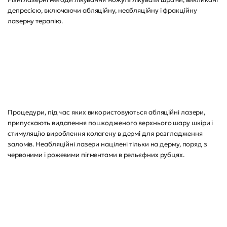
депресією, включаючи абляційну, неабляційну і фракційну
лазерну терапію.
Процедури, під час яких використовуються абляційні лазери,
припускають видалення пошкодженого верхнього шару шкіри і
стимуляцію вироблення колагену в дермі для розгладження
заломів. Неабляційні лазери націлені тільки на дерму, поряд з
червоними і рожевими пігментами в рельєфних рубцях.