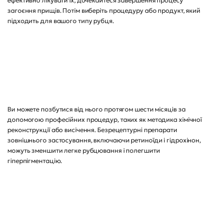
ефективно лікувати їх, дочекайтеся завершення процесу
загоєння прищів. Потім виберіть процедуру або продукт, який
підходить для вашого типу рубця.
Ви можете позбутися від нього протягом шести місяців за
допомогою професійних процедур, таких як методика хімічної
реконструкції або висічення. Безрецептурні препарати
зовнішнього застосування, включаючи ретиноїди і гідрохінон,
можуть зменшити легке рубцювання і полегшити
гіперпігментацію.