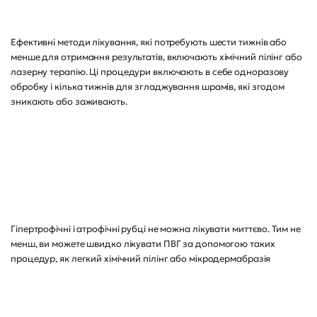
Ефективні методи лікування, які потребують шести тижнів або
менше для отримання результатів, включають хімічний пілінг або
лазерну терапію. Ці процедури включають в себе одноразову
обробку і кілька тижнів для згладжування шрамів, які згодом
зникають або заживають.
Гіпертрофічні і атрофічні рубці не можна лікувати миттєво. Тим не
менш, ви можете швидко лікувати ПВГ за допомогою таких
процедур, як легкий хімічний пілінг або мікродермабразія