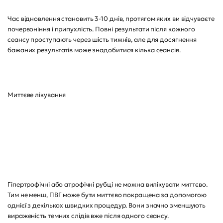
Час відновлення становить 3-10 днів, протягом яких ви відчуваєте
почервоніння і припухлість. Повні результати після кожного
сеансу проступають через шість тижнів, але для досягнення
бажаних результатів може знадобитися кілька сеансів.
Миттєве лікування
Гіпертрофічні або атрофічні рубці не можна вилікувати миттєво.
Тим не менш, ПВГ може бути миттєво покращена за допомогою
однієї з декількох швидких процедур. Вони значно зменшують
вираженість темних слідів вже після одного сеансу.