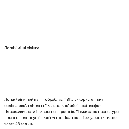
Легкі хімічні пілінги
Легкий хімічний пілінг обробляє ПВГ з використанням
саліцилової, гліколевої, мигдальної або іншої альфа-
гідроксикислоти і не вимагає простоїв. Тільки одна процедура
помітно полегшує гіперпігментацію, а повні результати видно
через 48 годин.