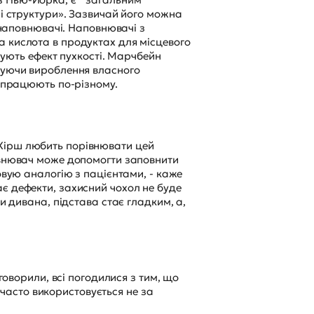
 і структури». Зазвичай його можна
і наповнювачі. Наповнювачі з
а кислота в продуктах для місцевого
ечують ефект пухкості. Марчбейн
ьшуючи вироблення власного
и працюють по-різному.
 Хірш любить порівнювати цей
повнювач може допомогти заповнити
овую аналогію з пацієнтами, - каже
є дефекти, захисний чохол не буде
и дивана, підстава стає гладким, а,
говорили, всі погодилися з тим, що
асто використовується не за