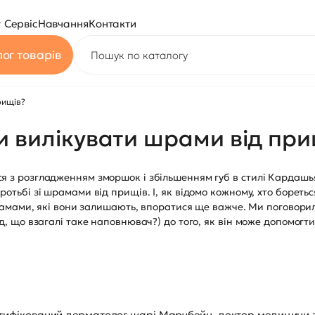
Сервіс
Навчання
Контакти
ог товарів
рищів?
и вилікувати шрами від при
 з розгладженням зморшок і збільшенням губ в стилі Кардашья
отьбі зі шрамами від прищів. І, як відомо кожному, хто боретьс
 шрамами, які вони залишають, впоратися ще важче. Ми поговор
д, що взагалі таке наповнювач?) до того, як він може допомогт
ертифікований дерматолог шарі Марчбейн, доктор медицини 