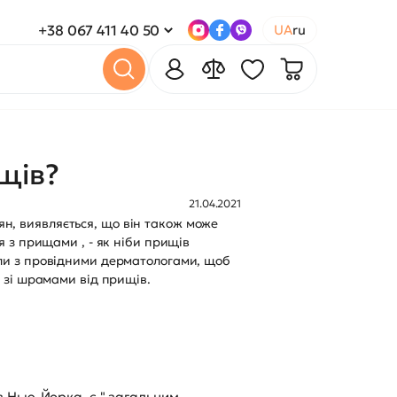
+38 067 411 40 50
UA
ru
щів?
21.04.2021
н, виявляється, що він також може
я з прищами , - як ніби прищів
или з провідними дерматологами, щоб
и зі шрамами від прищів.
з Нью-Йорка, є " загальним