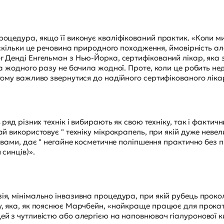
оцедура, якщо її виконує кваліфікований практик. «Коли м
оскільки це речовина природного походження, ймовірність ал
 Денді Енгельман з Нью-Йорка, сертифікований лікар, яка з
а жодного разу не бачила жодної. Проте, коли це робить недо
тому важливо звернутися до надійного сертифікованого ліка
 ряд різних технік і вибирають як свою техніку, так і факти
й використовує " техніку мікрокрапель, при якій дуже неве
овами, дає " негайне косметичне поліпшення практично без п
 синців)».
ія, мінімально інвазивна процедура, при якій рубець прок
, яка, як пояснює Марчбейн, «найкраще працює для прокатн
й з чутливістю або алергією на наповнювач гіалуронової к