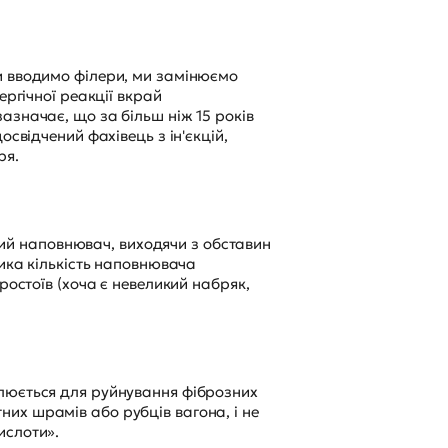
и вводимо філери, ми замінюємо
ергічної реакції вкрай
азначає, що за більш ніж 15 років
свідчений фахівець з ін'єкцій,
ря.
чний наповнювач, виходячи з обставин
лика кількість наповнювача
ростоїв (хоча є невеликий набряк,
олюється для руйнування фіброзних
их шрамів або рубців вагона, і не
ислоти».