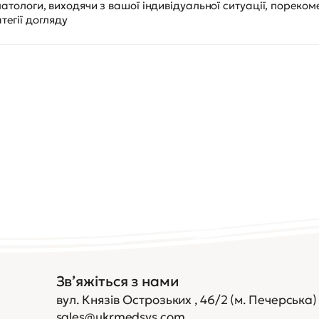
рматологи, виходячи з вашої індивідуальної ситуації, порек
тегії догляду
Зв’яжіться з нами
вул. Князів Острозьких , 46/2 (м. Печерська)
sales@ukrmedsys.com