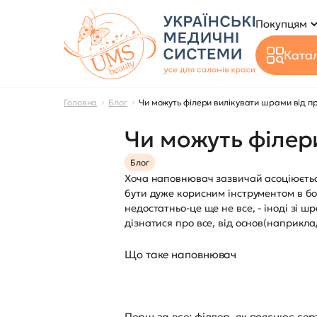
Покупцям
Катал
Головна
Блог
Чи можуть філери вилікувати шрами від п
Чи можуть філер
Блог
Хоча наповнювач зазвичай асоціюється
бути дуже корисним інструментом в бор
недостатньо-це ще не все, - іноді зі
дізнатися про все, від основ(наприкла
Що таке наповнювач
Перш за все: філлер, як пояснює с