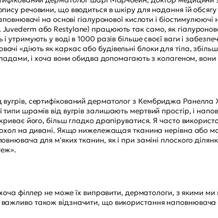
опису речовини, що вводиться в шкіру для надання їй обсягу
 наповнювачі на основі гіалуронової кислоти і біостимулююч
Juvederm або Restylane) працюють так само, як гіалуронов
 і утримують у воді в 1000 разів більше своєї ваги і забезп
ачі «діють як каркас або будівельні блоки для тіла, збіл
рикладами, і хоча вони обидва допомагають з колагеном, вон
д вугрів, сертифікований дерматолог з Кембриджа Ранелла
і типи шрамів від вугрів залишають мертвий простір, і на
окриває його, більш гладко драпіруватися. Я часто використ
 чохол на дивані. Якщо нижележащая тканина нерівна або ма
овнювача для м'яких тканин, як і при заміні плоского ділянк
теж».
, хоча філлер не може їх виправити, дерматологи, з якими ми 
 важливо також відзначити, що використання наповнювача ч