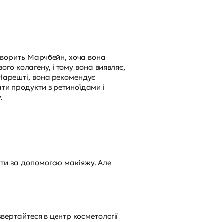
говорить Марчбейн, хоча вона
о колагену, і тому вона виявляє,
 Нарешті, вона рекомендує
ати продукти з ретиноїдами і
.
ати за допомогою макіяжу. Але
звертайтеся в центр косметології