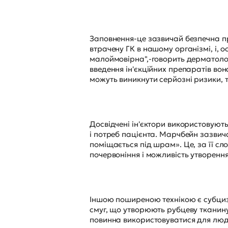
Заповнення-це зазвичай безпечна пр
втрачену ГК в нашому організмі, і, 
малоймовірна",-говорить дерматолог
введення ін'єкційних препаратів вон
можуть виникнути серйозні ризики, 
Досвідчені ін'єктори використовують
і потреб пацієнта. Марчбейн зазвича
поміщається під шрам». Це, за її сл
почервоніння і можливість утворення
Іншою поширеною технікою є субциз
смуг, що утворюють рубцеву тканину
повинна використовуватися для люде