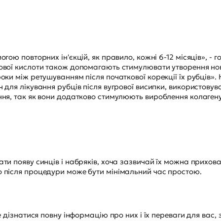
гою повторних ін'єкцій, як правило, кожні 6-12 місяців», - 
вої кислоти також допомагають стимулювати утворення новог
оки між ретушуванням після початкової корекції їх рубців».
для лікування рубців після вугрової висипки, використовув
ня, так як вони додатково стимулюють вироблення колагену
ти появу синців і набряків, хоча зазвичай їх можна прихов
 після процедури може бути мінімальний час простою.
 дізнатися повну інформацію про них і їх переваги для вас, 