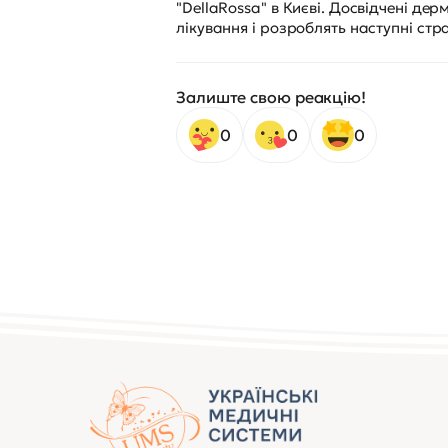
"DellaRossa" в Києві. Досвідчені де
лікування і розроблять наступні стра
Залиште свою реакцію!
0
0
0