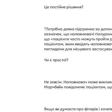
Це постійне рішення?
"Потрібна деяка підтримка за допомо
зазначає, що наповнювачі гіалуроно
що «пацієнти часто можуть пройти р
пацієнтам, яким вводять наповнювач 
пептидами для місцевого застосуван
Чи є простої?
Не зовсім. Наповнювач може виклика
Марчбейн повідомляє пацієнтам, що
Якщо ви думаєте про філерів і хочете