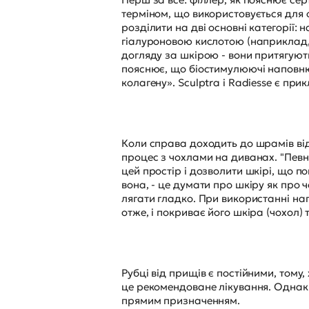
терміном, що використовується для 
розділити на дві основні категорії:
гіалуроновою кислотою (наприклад, 
догляду за шкірою - вони притягують
пояснює, що біостимулюючі наповнюв
колагену». Sculptra і Radiesse є п
Коли справа доходить до шрамів ві
процес з чохлами на диванах. "Певн
цей простір і дозволити шкірі, що п
вона, - це думати про шкіру як про
лягати гладко. При використанні нап
отже, і покриває його шкіра (чохол) 
Рубці від прищів є постійними, тому
це рекомендоване лікування. Однак
прямим призначенням.