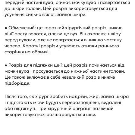
передній частині вуха, огинає мочку вуха і повертається
до шкіри голови. Цей розріз використовується для
усунення сильно в'ялої, зайвої шкіри.
● Обмежений: це короткий хірургічний розріз, нижче
лінії росту волосся, але вище вух. Він охоплює шкіру
перед вухами, але не повертається в нижню частину
черепа. Короткі розрізи усувають ознаки раннього
старіння на обличчі.
● Розріз для підтяжки шиї: цей розріз починається від
мочки вуха і просувається до нижньої частини голови.
Це також включає в себе невеликий розріз нижче
підборіддя.
Після того, як хірург зробить надрізи, жир, зайва шкіра
і підлягають м'язи будуть перерозподілені, видалені
або підтягнуті. При хірургічній операції зазвичай
використовуються розшаровуються шви.