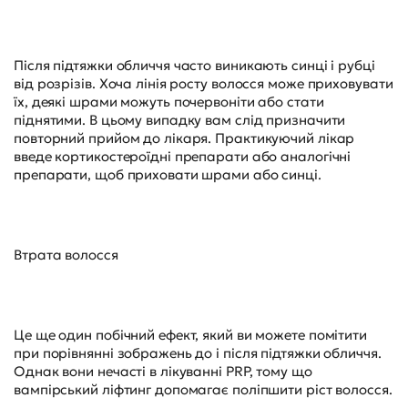
Після підтяжки обличчя часто виникають синці і рубці
від розрізів. Хоча лінія росту волосся може приховувати
їх, деякі шрами можуть почервоніти або стати
піднятими. В цьому випадку вам слід призначити
повторний прийом до лікаря. Практикуючий лікар
введе кортикостероїдні препарати або аналогічні
препарати, щоб приховати шрами або синці.
Втрата волосся
Це ще один побічний ефект, який ви можете помітити
при порівнянні зображень до і після підтяжки обличчя.
Однак вони нечасті в лікуванні PRP, тому що
вампірський ліфтинг допомагає поліпшити ріст волосся.