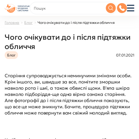
Головна
Блог
Чого очікувати до і після підтяжки обличчя
Чого очікувати до і після підтяжки
обличчя
Блог
07.01.2021
Старіння супроводжується неминучими змінами особи.
Крім іншого, ви, швидше за все, помітите зморшки
навколо рота і шиї, а також обвислі щоки. В'яла шкіра
навколо підборіддя-ще одна вірна ознака старіння.
Але фотографії до і після підтяжки обличчя показують,
що все це може зникнути. Бачите, процедура підтяжки
обличчя може повернути вам свіжий молодий вигляд.