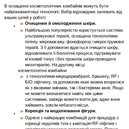
В оснащенні косметологічних комбайнів можуть бути 
найрізноманітніші технології. Вибір відповідних залежить від 
ваших цілей у роботі:
Очищення й омолодження шкіри. 
Найбільшою популярністю користується система 
ультразвукової терапії, оснащена технологіями 
пілінгу, мікромасажу, фонофорезу і мікрострумової 
терапії. З її допомогою вдається очищати шкіру, 
відновлювати її біологічні процеси, підтримувати 
м'язовий тонус і без проколів шкіри проводити 
мезотерапію. На другому місці 
косметологічні комбайни
 з технологіями мікродермабразії, брашінгу, RF і 
БІО ліфтингу, за допомогою яких можна впоратися 
як з віковими змінами, так і бактеріями акне. Якщо 
не можете визначитися навіть між цими 
системами, завжди можете взяти дві, адже вони 
займають зовсім небагато місця.
Корекція та моделювання фігури. 
Однією з найкращих комбінацій для процедур з 
корекції недоліків тіла є кавітація+RF-ліфтинг і 