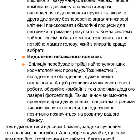
кріоліполіз+вакуумно-роликовий масаж. Перша 
комбінація дає змогу спалювати жирові 
відкладення і відновлювати пружність шкіри, а 
друга дає змогу безповоротно видаляти жирові 
клітини і прискорювати біологічні процеси для 
підтримки отриманих результатів. Кожна система 
займає зовсім небагато місця, тож навіть тут не 
потрібно ламати голову, який з апаратів краще 
вибрати. 
Видалення небажаного волосся.
 Епіляція перебуває в трійці найпопулярніших 
косметологічних процедур. Тож інвестиції, 
вкладені в це обладнання, дуже швидко 
окупаються. А щоб розширити можливості своєї 
роботи, обирайте комбайн з технологіями діодного 
лазера і фотоепіляції. Таким чином ви зможете 
проводити процедуру епіляції пацієнтам із різними 
типами шкіри та волосся, що однозначно 
позитивно позначиться на розвитку вашого 
бізнесу. 
Тож відмовлятися від своїх бажань, завдяки сучасним 
технологіям, не потрібно. Але добре подумайте, що саме 
вам потрібно, і тоді пошуки не займуть багато часу!