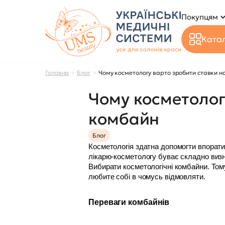
Покупцям
Катал
Головна
Блог
Чому косметологу варто зробити ставки н
Чому косметолог
комбайн
Блог
Косметологія здатна допомогти впоратися
лікарю-косметологу буває складно визн
Вибирати косметологічні комбайни. Тому
любите собі в чомусь відмовляти. 
Переваги комбайнів