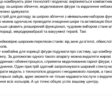
о комбінують різні технології і водночас вирізняються компактними 
гляду за шкірою обличчя, моделювання фігури та видалення небажа
риємно здивувати:
трій для догляду за шкірою обличчя з мінімальним набором функц
ою можна одночасно проводити очищення шкіри та активізацію біол
ільше цікавить розширений функціонал, чудовим вибором стане апа
порації, мікродермабразії та вакуумної терапії. Такі 
гів. 
комбайна для корекції фігури подумати про систему, що комбінує т
ингу. За допомогою одного такого апарату можна видаляти жирові к
одренаж і обмінні процеси, сприяючи моделюванню гарної фігури; п
днення. Один пристрій здатний запропонувати широкий спектр мо
рати модель з технологією діодного і неодимового лазерів, а тако
тирьох зайців, адже зможете не тільки надавати послуги з видален
ння всіх кольорів. А це точно обіцяє успіх вашому центру.