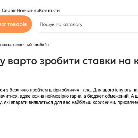
Сервіс
Навчання
Контакти
ог товарів
а косметологічний комбайн
у варто зробити ставки на 
 з безліччю проблем шкіри обличчя і тіла. Для цього існують найр
ачитися, адже кожна неймовірно гарна, а бюджет обмежений. А що
, які апарати виявляться для вас найбільш корисними, присвячени