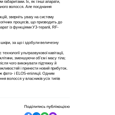
габаритами. Їх, як і інші апарати, 
ного волосся. Але поєднання 
ій, зверніть увагу на систему 
огічних процесів, що призводить до 
рат із функціями УЗ-терапії, RF-
ехнології ультразвукової кавітації, 
літини, зменшуючи об'єм і масу тіла; 
ісля чого виконувати підтяжку й 
жливостей і принести новий прибуток. 
ж фото- і ELOS-епіляції. Одним 
ня волосся у власників усіх типів 
Поділитись публікацією