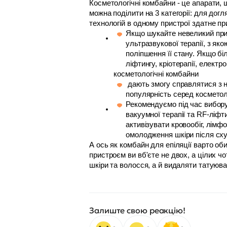
Косметологічні комбайни - це апарати, щ
можна поділити на 3 категорії: для до
технологій в одному пристрої здатне п
Якщо шукайте невеликий прис
ультразвукової терапії, з як
поліпшення її стану. Якщо б
ліфтингу, кріотерапії, електро
косметологічні комбайни
 дають змогу справлятися з неймовірно широким переліком станів: від акне до в'ялої, обвислої шкіри, за що і здобули величезну 
популярність серед косметоло
Рекомендуємо під час вибору 
вакуумної терапії та RF-ліфт
активізувати кровообіг, лімф
омолодження шкіри після сху
А ось як комбайн для епіляції варто оби
пристроєм ви вб'єте не двох, а цілих чо
шкіри та волосся, а й видаляти татуюва
Залиште свою реакцію!