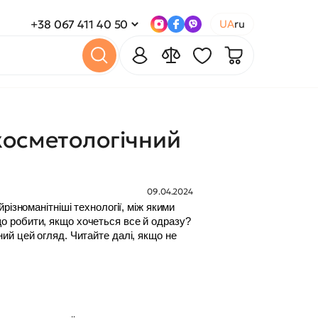
+38 067 411 40 50
UA
ru
косметологічний
09.04.2024
ізноманітніші технології, між якими 
 робити, якщо хочеться все й одразу? 
й цей огляд. Читайте далі, якщо не 