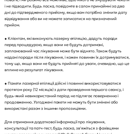
і не підводити. Будь ласка, повідомте в салон принаймні за два
дні до підтвердженого прийому, якщо вам потрібно змінити дату
відвідування або ви не можете записатися на призначений
прийом.
● Клієнтам, які виконують лазерну епіляцію, дадуть поради
перед процедурою, якщо вони не будуть дотримані,
запланований час лікування може бути віднято. Також будуть
надані поради після лікування, і кожен повинен їх дотримуватися,
тому що, якщо вони не будуть прийняті до уваги, очевидно, що це
вплине на результат лікування.
● Пакети лазерної епіляції дійсні і повинні використовуватися
протягом року (12 місяців) з дати проведення першого сеансу, і
будь-який невикористаний період не підлягає поверненню і
продовженню. Узгоджені пакети не можуть бути змінені або
використані разом з іншими пропозиціями.
Для отримання додаткової інформації про лікування,
консультації та патч-тест, будь ласка, зв'яжіться з фахівцями