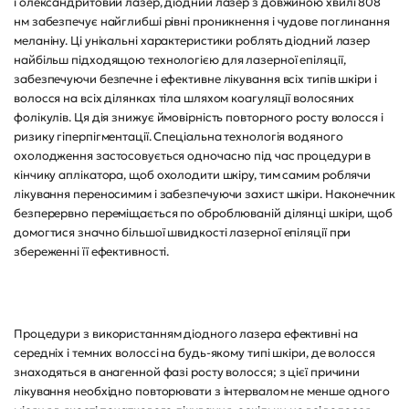
і олександритовий лазер, діодний лазер з довжиною хвилі 808
нм забезпечує найглибші рівні проникнення і чудове поглинання
меланіну. Ці унікальні характеристики роблять діодний лазер
найбільш підходящою технологією для лазерної епіляції,
забезпечуючи безпечне і ефективне лікування всіх типів шкіри і
волосся на всіх ділянках тіла шляхом коагуляції волосяних
фолікулів. Ця дія знижує ймовірність повторного росту волосся і
ризику гіперпігментації. Спеціальна технологія водяного
охолодження застосовується одночасно під час процедури в
кінчику аплікатора, щоб охолодити шкіру, тим самим роблячи
лікування переносимим і забезпечуючи захист шкіри. Наконечник
безперервно переміщається по оброблюваній ділянці шкіри, щоб
домогтися значно більшої швидкості лазерної епіляції при
збереженні її ефективності.
Процедури з використанням діодного лазера ефективні на
середніх і темних волоссі на будь-якому типі шкіри, де волосся
знаходяться в анагенной фазі росту волосся; з цієї причини
лікування необхідно повторювати з інтервалом не менше одного