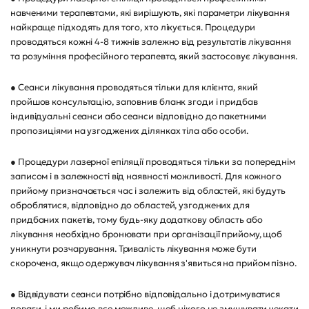
навченими терапевтами, які вирішують, які параметри лікування
найкраще підходять для того, хто лікується. Процедури
проводяться кожні 4-8 тижнів залежно від результатів лікування
та розуміння професійного терапевта, який застосовує лікування.
● Сеанси лікування проводяться тільки для клієнта, який
пройшов консультацію, заповнив бланк згоди і придбав
індивідуальні сеанси або сеанси відповідно до пакетними
пропозиціями на узгоджених ділянках тіла або особи.
● Процедури лазерної епіляції проводяться тільки за попереднім
записом і в залежності від наявності можливості. Для кожного
прийому призначається час і залежить від областей, які будуть
оброблятися, відповідно до областей, узгоджених для
придбаних пакетів, тому будь-яку додаткову область або
лікування необхідно бронювати при організації прийому, щоб
уникнути розчарування. Тривалість лікування може бути
скорочена, якщо одержувач лікування з'явиться на прийом пізно.
● Відвідувати сеанси потрібно відповідально і дотримуватися
поваги, і ми робимо все можливе, щоб нікого не змушувати чекати