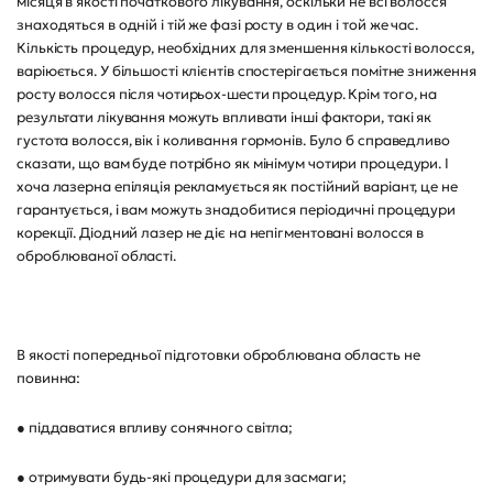
місяця в якості початкового лікування, оскільки не всі волосся
знаходяться в одній і тій же фазі росту в один і той же час.
Кількість процедур, необхідних для зменшення кількості волосся,
варіюється. У більшості клієнтів спостерігається помітне зниження
росту волосся після чотирьох-шести процедур. Крім того, на
результати лікування можуть впливати інші фактори, такі як
густота волосся, вік і коливання гормонів. Було б справедливо
сказати, що вам буде потрібно як мінімум чотири процедури. І
хоча лазерна епіляція рекламується як постійний варіант, це не
гарантується, і вам можуть знадобитися періодичні процедури
корекції. Діодний лазер не діє на непігментовані волосся в
оброблюваної області.
В якості попередньої підготовки оброблювана область не
повинна:
● піддаватися впливу сонячного світла;
● отримувати будь-які процедури для засмаги;