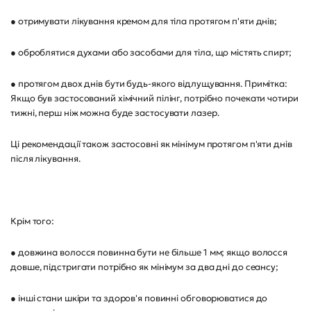
● отримувати лікування кремом для тіла протягом п'яти днів;
● оброблятися духами або засобами для тіла, що містять спирт;
● протягом двох днів бути будь-якого відлущування. Примітка:
Якщо був застосований хімічний пілінг, потрібно почекати чотири
тижні, перш ніж можна буде застосувати лазер.
Ці рекомендації також застосовні як мінімум протягом п'яти днів
після лікування.
Крім того:
● довжина волосся повинна бути не більше 1 мм; якщо волосся
довше, підстригати потрібно як мінімум за два дні до сеансу;
● інші стани шкіри та здоров'я повинні обговорюватися до