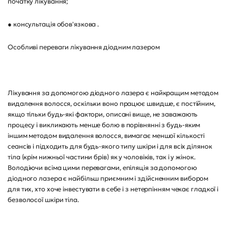
початку лікування;
● консультація обов'язкова .
Особливі переваги лікування діодним лазером
Лікування за допомогою діодного лазера є найкращим методом
видалення волосся, оскільки воно працює швидше, є постійним,
якщо тільки будь-які фактори, описані вище, не заважають
процесу і викликають менше болю в порівнянні з будь-яким
іншим методом видалення волосся, вимагає меншої кількості
сеансів і підходить для будь-якого типу шкіри і для всіх ділянок
тіла (крім нижньої частини брів) як у чоловіків, так і у жінок.
Володіючи всіма цими перевагами, епіляція за допомогою
діодного лазера є найбільш приємним і здійсненним вибором
для тих, хто хоче інвестувати в себе і з нетерпінням чекає гладкої і
безволосої шкіри тіла.