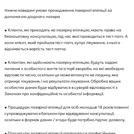
Нижче наведені умови проходження лазерної епіляції за
допомогою діодного лазера:
● Клієнти, які приходять на лазерну епіляцію, мають право на
безкоштовну консультацію, під час якої проводиться тест-патч. А
коли клієнт, який пройшов тест-патч, купує лікування, з нього
віднімається вартість тест-патча.
● Клієнтам, які здійснюють лазерну епіляцію, будуть задані
питання з особистого життя та історії хвороби, на які необхідно
відповісти чесно, оскільки це може вплинути на людину, яка
отримує лікування, і на результати лікування. Обробка ваших
особистих даних буде відбуватися в суворій відповідності з
Законом про конфіденційність особистої інформації.
● Процедури лазерної епіляції для осіб молодше 18 років повинні
супроводжуватися батьком при відвідуванні консультації,
оскільки в формах даних / згоди буде потрібно підпис дозволу.
● Процедури лазерної епіляції проводяться професійними