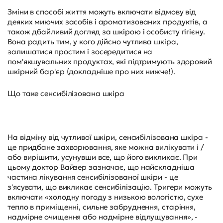
Зміни в способі життя можуть включати відмову від
деяких миючих засобів і ароматизованих продуктів, а
також дбайливий догляд за шкірою і особисту гігієну.
Вона радить тим, у кого дійсно чутлива шкіра,
залишатися простим і зосередитися на
пом'якшувальних продуктах, які підтримують здоровий
шкірний бар'єр (докладніше про них нижче!).
Що таке сенсибілізована шкіра
На відміну від чутливої шкіри, сенсибілізована шкіра -
це придбане захворювання, яке можна вилікувати і /
або вирішити, усунувши все, що його викликає. При
цьому доктор Вайзер зазначає, що найскладніша
частина лікування сенсибілізованої шкіри - це
з'ясувати, що викликає сенсибілізацію. Тригери можуть
включати «холодну погоду з низькою вологістю, сухе
тепло в приміщенні, сильне забруднення, старіння,
надмірне очищення або надмірне відлущування», -