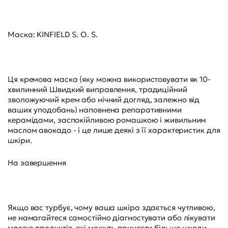
Маска: KINFIELD S. O. S.
Ця кремова маска (яку можна використовувати як 10-
хвилинний Швидкий виправлення, традиційний
зволожуючий крем або нічний догляд, залежно від
ваших уподобань) наповнена репаративними
керамідами, заспокійливою ромашкою і живильним
маслом авокадо - і це лише деякі з її характеристик для
шкіри.
На завершення
Якщо вас турбує, чому ваша шкіра здається чутливою,
не намагайтеся самостійно діагностувати або лікувати
масою продуктів, які можуть принести більше шкоди,