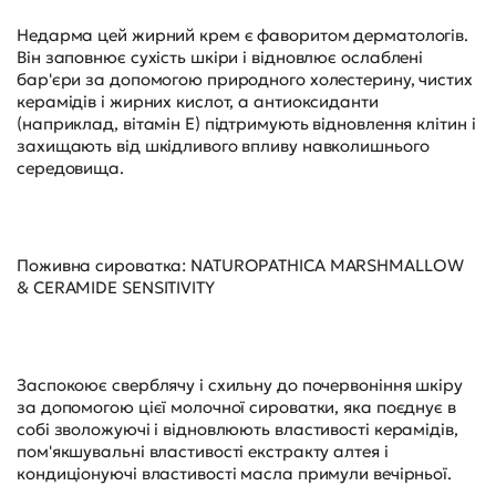
Недарма цей жирний крем є фаворитом дерматологів.
Він заповнює сухість шкіри і відновлює ослаблені
бар'єри за допомогою природного холестерину, чистих
керамідів і жирних кислот, а антиоксиданти
(наприклад, вітамін E) підтримують відновлення клітин і
захищають від шкідливого впливу навколишнього
середовища.
Поживна сироватка: NATUROPATHICA MARSHMALLOW
& CERAMIDE SENSITIVITY
Заспокоює сверблячу і схильну до почервоніння шкіру
за допомогою цієї молочної сироватки, яка поєднує в
собі зволожуючі і відновлюють властивості керамідів,
пом'якшувальні властивості екстракту алтея і
кондиціонуючі властивості масла примули вечірньої.