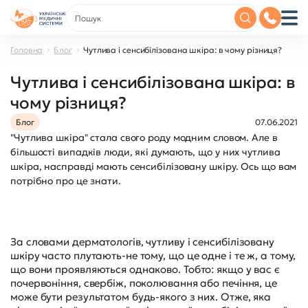
Головна
Блог
Чутлива і сенсибілізована шкіра: в чому різниця?
Чутлива і сенсибілізована шкіра: в
чому різниця?
Блог
07.06.2021
"Чутлива шкіра" стала свого роду модним словом. Але в
більшості випадків люди, які думають, що у них чутлива
шкіра, насправді мають сенсибілізовану шкіру. Ось що вам
потрібно про це знати.
За словами дерматологів, чутливу і сенсибілізовану
шкіру часто плутають-не тому, що це одне і те ж, а тому,
що вони проявляються однаково. Тобто: якщо у вас є
почервоніння, свербіж, поколювання або печіння, це
може бути результатом будь-якого з них. Отже, яка