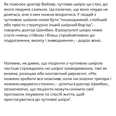
Як пояснює доктор Вайзер, чутлива шкіра-це стан, до
якого людина схильна. Це означає, що воно нікуди не
дінеться, але з ним можна впоратися. У людей з
чутливою шкірою може бути "пошкоджений, слабший
або просто структурно інший шкірний бар'єр", -
говорить доктор Шамбан. В результаті шкіра може
стати «менш стійкою і більш сприйнятливою до
подразнення, висипу і зневоднення», - додає вона.
Напевно, не дивно, що пацієнти з чутливою шкірою
частіше страждають на шкірні захворювання, такі як
екзема, розацеа або контактний дерматит. «Ми
можемо зробити все можливе, коли ми знаємо тригери і
можемо керувати станом«, - ділиться доктор Шамбан,
зазначаючи, що пацієнти можуть»змінити свої
протоколи лікування та спосіб життя, щоб
пристосуватися до чутливої шкіри".