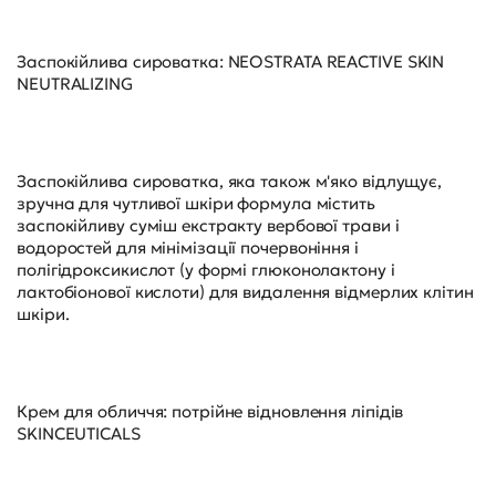
Заспокійлива сироватка: NEOSTRATA REACTIVE SKIN
NEUTRALIZING
Заспокійлива сироватка, яка також м'яко відлущує,
зручна для чутливої шкіри формула містить
заспокійливу суміш екстракту вербової трави і
водоростей для мінімізації почервоніння і
полігідроксикислот (у формі глюконолактону і
лактобіонової кислоти) для видалення відмерлих клітин
шкіри.
Крем для обличчя: потрійне відновлення ліпідів
SKINCEUTICALS