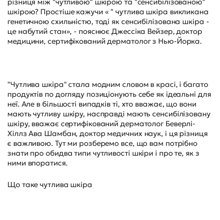
різниця між "чутливою" шкірою та "сенсибілізованою"
шкірою? Простіше кажучи « " чутлива шкіра викликана
генетичною схильністю, тоді як сенсибілізована шкіра -
це набутий стан», - пояснює Джессіка Вейзер, доктор
медицини, сертифікований дерматолог з Нью-Йорка.
"Чутлива шкіра" стала модним словом в красі, і багато
продуктів по догляду позиціонують себе як ідеальні для
неї. Але в більшості випадків ті, хто вважає, що вони
мають чутливу шкіру, насправді мають сенсибілізовану
шкіру, вважає сертифікований дерматолог Беверлі-
Хіллз Ава Шамбан, доктор медичних наук, і ця різниця
є важливою. Тут ми розберемо все, що вам потрібно
знати про обидва типи чутливості шкіри і про те, як з
ними впоратися.
Що таке чутлива шкіра