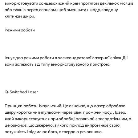
використовувати сонцезахисний крем протягом декількох місяців
або тижнів перед сеансом, щоб зменшити шкоду, завдану
клітинам шкіри.
Режими роботи
Існує два режими роботи в олександритової лазерної епіляції, і
вони залежать від типу використовуваного пристрою.
Q-Switched Laser
Принцип роботи-імпульсний. Це означає, що лазер обробляє
шкіру короткими імпульсами через рівні проміжки часу. Лазер,
який використовується при обробці, зазвичай є твердотільним, а
це означає, що джерело, з якого прилад випромінює свою
потужність і підсилює його, є твердою речовиною.