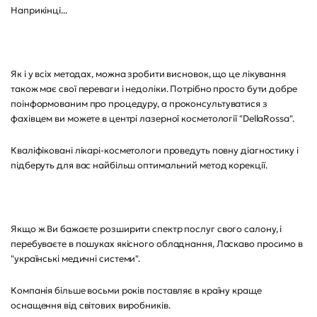
Наприкінці...
Як і у всіх методах, можна зробити висновок, що це лікування
також має свої переваги і недоліки. Потрібно просто бути добре
поінформованим про процедуру, а проконсультуватися з
фахівцем ви можете в центрі лазерної косметології "DellaRossa".
Кваліфіковані лікарі-косметологи проведуть повну діагностику і
підберуть для вас найбільш оптимальний метод корекції.
Якщо ж Ви бажаєте розширити спектр послуг свого салону, і
перебуваєте в пошуках якісного обладнання, Ласкаво просимо в
"українські медичні системи".
Компанія більше восьми років поставляє в країну краще
оснащення від світових виробників.