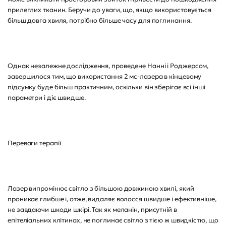
прилеглих тканин. Беручи до уваги, що, якщо використовується
більш довга хвиля, потрібно більше часу для поглинання.
Однак незалежне дослідження, проведене Нанні і Роджерсом,
завершилося тим, що використання 2 мс-лазера в кінцевому
підсумку буде більш практичним, оскільки він зберігає всі інші
параметри і діє швидше.
Переваги терапії
Лазер випромінює світло з більшою довжиною хвилі, який
проникає глибше і, отже, видаляє волосся швидше і ефективніше,
не завдаючи шкоди шкірі. Так як меланін, присутній в
епітеліальних клітинах, не поглинає світло з тією ж швидкістю, що