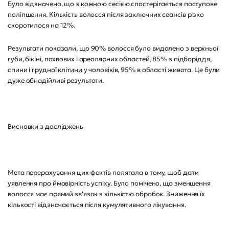
Було відзначено, що з кожною сесією спостерігається поступове
поліпшення. Кількість волосся після заключних сеансів різко
скоротилося на 12%.
Результати показали, що 90% волосся було видалено з верхньої
губи, бікіні, пахвових і ареолярних областей, 85% з підборіддя,
спини і грудної клітини у чоловіків, 95% в області живота. Це були
дуже обнадійливі результати.
Висновки з досліджень
Мета перерахування цих фактів полягала в тому, щоб дати
уявлення про ймовірність успіху. Було помічено, що зменшення
волосся має прямий зв'язок з кількістю обробок. Зниження їх
кількості відзначається після кумулятивного лікування.