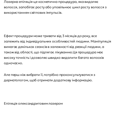
Лазерна епіляція-це косметична процедура, яка видаляє
волосся, запобігає росту або уповільнює цикл росту волосся з
використанням світлових імпульсів.
Ефект процедури може тривати від 3 місяців до року, все
залежить від індивідуальних особливостей людини. Маніпуляція
вимагає декількох сеансів в залежності від реакції людини, а
також від області, що підлягає лікуванню.Ця процедура має
високу точність і дозволяє швидко видалити багато волосків
одночасно.
Але перш ніж вибрати її, потрібно проконсультуватися з
дерматологом, щоб отримати додаткову інформацію.
Епіляція олександритовим лазером