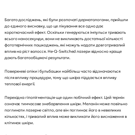
Багато досліджень, які були розпочаті дерматологами, прийшли
до єдиного висновку, що це лікування все одно дає
короткочасний ефект. Оскільки генеруються імпульси тривають
всього наносекунди, вони не викликають достатньої кількості
фототермічних пошкоджень, які можуть надати довготривалий
вплив на ріст волосся. Не-Q-Switched лазери відносно краще
дають багатообіцяючі результати.
Поверхневі опіки і бульбашки найбільш часто відзначаються
після впливу процедури, тому що шкіра піддається впливу
теплової енергії.
Перехідна гіпопігментація-ще один побічний ефект. Цей термін
означає тимчасове знебарвлення шкіри. Меланін може повільно
поглинати лазерне світло, але він поглинає його в невеликих
кількостях, і тривалий вплив може викликати його виснаження в
клітинах шкіри.