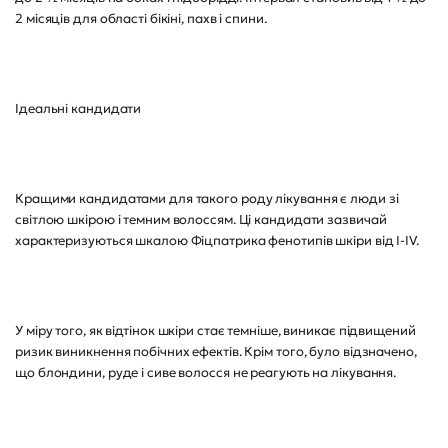
2 місяців для області бікіні, пахв і спини.
Ідеальні кандидати
Кращими кандидатами для такого роду лікування є люди зі
світлою шкірою і темним волоссям. Ці кандидати зазвичай
характеризуються шкалою Фіцпатрика фенотипів шкіри від I-IV.
У міру того, як відтінок шкіри стає темніше, виникає підвищений
ризик виникнення побічних ефектів. Крім того, було відзначено,
що блондини, руде і сиве волосся не реагують на лікування.