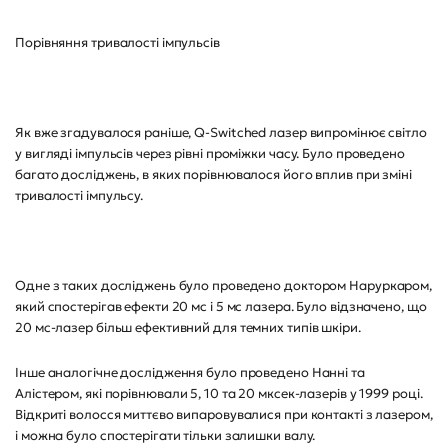
Порівняння тривалості імпульсів
Як вже згадувалося раніше, Q-Switched лазер випромінює світло
у вигляді імпульсів через рівні проміжки часу. Було проведено
багато досліджень, в яких порівнювалося його вплив при зміні
тривалості імпульсу.
Одне з таких досліджень було проведено доктором Наруркаром,
який спостерігав ефекти 20 мс і 5 мс лазера. Було відзначено, що
20 мс-лазер більш ефективний для темних типів шкіри.
Інше аналогічне дослідження було проведено Нанні та
Алістером, які порівнювали 5, 10 та 20 мксек-лазерів у 1999 році.
Відкриті волосся миттєво випаровувалися при контакті з лазером,
і можна було спостерігати тільки залишки валу.