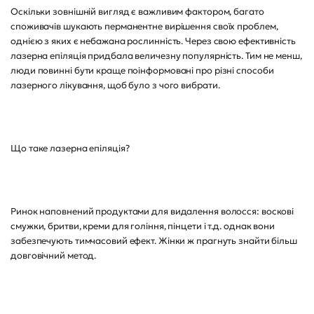
Оскільки зовнішній вигляд є важливим фактором, багато
споживачів шукають перманентне вирішення своїх проблем,
однією з яких є небажана рослинність. Через свою ефективність
лазерна епіляція придбала величезну популярність. Тим не менш,
люди повинні бути краще поінформовані про різні способи
лазерного лікування, щоб було з чого вибрати.
Що таке лазерна епіляція?
Ринок наповнений продуктами для видалення волосся: воскові
смужки, бритви, креми для гоління, пінцети і т.д. однак вони
забезпечують тимчасовий ефект. Жінки ж прагнуть знайти більш
довговічний метод.