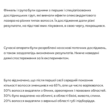
Фінкель і група були одними з перших і спеціалізованих
дослідницьких груп, які вивчали ефекти олександритового
лазера на різних типах волосся. Їх дослідження дали різні
результати, на підставі яких лікування, в свою чергу, покращився.
Сучасні апарати були розроблені на основі поточних досліджень,
а також заздалегідь визначених результатів. Нижче наведені
деякі спостереження за їх експериментом.
Було відзначено, що після першої сесії середній показник
кількості волосся зменшився на 65%, але це число варіювалося.
50% волосся видаляли з бічних, ареолярних і пахвових областей.
30% було видалено на обличчі, в області бікіні, живота, спини.
20% волосся видаляли з верхньої області губ і підборіддя.