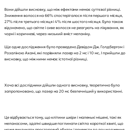
Вони дійшли висновку, що між ефектами немає суттєвої різниці.
Зниження волосся на 66% спостерігалося після першого місяця,
27% після третього місяця і 4% після шостого місяця. Було також
відзначено, що світле і сиве волосся не реагують на лікування, як
чорні і коричневі, через низький вміст меланіну.
Ще одне дослідження було проведено Девідом Дж. Голдбергом і
Розаліною Ахамі, які порівняли лазер на 2 мс і 10 мс, І прийшли до
висновку, що між ними немає істотної різниці.
Хоча всі дослідники дійшли одного висновку, теоретично було
запропоновано, що лазер на 20 мс безпечніший у використанні.
Це відбувається тому, що клітини шкіри і маленькі мішені, такі як
меланосоми, здатні швидше поглинати світло короткої хвилі, що
може викликати просторовий збиток і привести до пошкодження