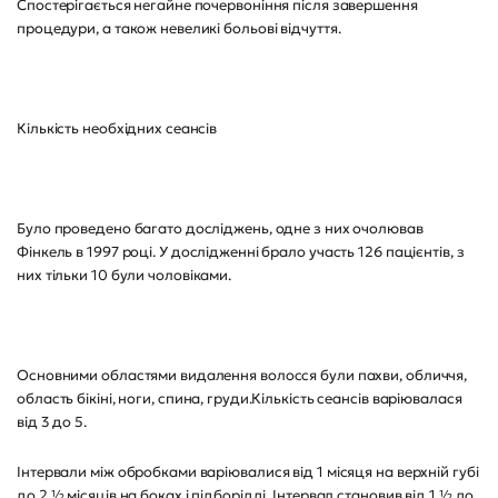
Спостерігається негайне почервоніння після завершення
процедури, а також невеликі больові відчуття.
Кількість необхідних сеансів
Було проведено багато досліджень, одне з них очолював
Фінкель в 1997 році. У дослідженні брало участь 126 пацієнтів, з
них тільки 10 були чоловіками.
Основними областями видалення волосся були пахви, обличчя,
область бікіні, ноги, спина, груди.Кількість сеансів варіювалася
від 3 до 5.
Інтервали між обробками варіювалися від 1 місяця на верхній губі
до 2 ½ місяців на боках і підборідді. Інтервал становив від 1 ½ до