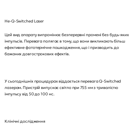
Не-Q-Switched Laser
Цей вид апарату випромінює безперервні промені без будь-яких
імпульсів. Перевага полягає в тому, що вони викликають більш
ефективне фототермічне пошкодження, що і призводить до
бажаних довгострокових ефектів.
У сьогоднішніх процедурах віддається перевага Q-Switched
лазерам. Пристрій випускає світло при 755 нм з тривалістю
імпульсу від 50 до 100 нс.
Клінічні дослідження