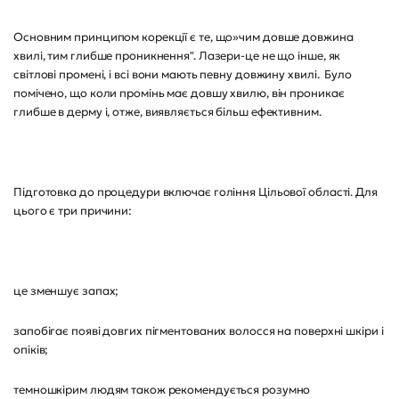
Основним принципом корекції є те, що»чим довше довжина
хвилі, тим глибше проникнення". Лазери-це не що інше, як
світлові промені, і всі вони мають певну довжину хвилі. Було
помічено, що коли промінь має довшу хвилю, він проникає
глибше в дерму і, отже, виявляється більш ефективним.
Підготовка до процедури включає гоління Цільової області. Для
цього є три причини:
це зменшує запах;
запобігає появі довгих пігментованих волосся на поверхні шкіри і
опіків;
темношкірим людям також рекомендується розумно