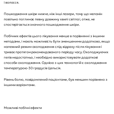
і волосся.
Пошкодження шкіри нижче, ніж інші лазери, тому що меланін
повільно поглинає певну довжину хвилі світла і, отже, не
спостерігається значного пошкодження шкіри.
Побічних ефектів цього лікування менше в порівнянні з іншими
методами, і мають можливість бути зменшеними додатково, якщо
належний режим охолодження слід відразу після лікування і
триває протягом рекомендованого періоду часу. Охолоджуючих
гелів недостатньо, і необхідно використовувати додаткові
способи охолодження. Однією з цих технологій є охолодження
температурою-30 градусів Цельсія.
Рівень болю, повідомлений пацієнтами, був меншим порівняно з
іншими варіантами.
Можливі побічні ефекти