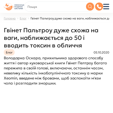
Головна
Блог
Гвінет Пальтроу дуже схожа на ваги, наближається до 5
Гвінет Пальтроу дуже схожа на
ваги, наближається до 50 і
вводить токсин в обличчя
Блог
05.10.2020
Володарка Оскара, прихильника здорового способу
життя і автор куховарської книги Гвінет Пелтроу багато
пережила в своїй голові, включаючи, останнім часом,
невелику кількість інкоботулінічного токсину а марки
Xeomin, введене між бровами, щоб заспокоїти м'язи
чола і розгладити зморшки.