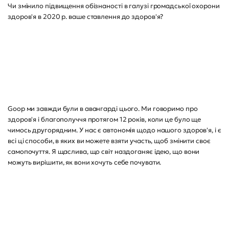
Чи змінило підвищення обізнаності в галузі громадської охорони
здоров'я в 2020 р. ваше ставлення до здоров'я?
Goop ми завжди були в авангарді цього. Ми говоримо про
здоров'я і благополуччя протягом 12 років, коли це було ще
чимось другорядним. У нас є автономія щодо нашого здоров'я, і є
всі ці способи, в яких ви можете взяти участь, щоб змінити своє
самопочуття. Я щаслива, що світ наздоганяє ідею, що вони
можуть вирішити, як вони хочуть себе почувати.