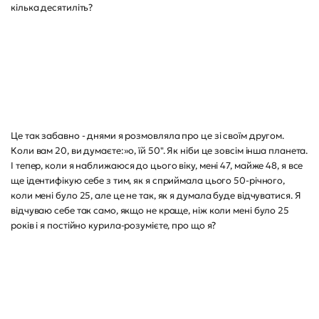
кілька десятиліть?
Це так забавно - днями я розмовляла про це зі своїм другом.
Коли вам 20, ви думаєте:»о, їй 50". Як ніби це зовсім інша планета.
І тепер, коли я наближаюся до цього віку, мені 47, майже 48, я все
ще ідентифікую себе з тим, як я сприймала цього 50-річного,
коли мені було 25, але це не так, як я думала буде відчуватися. Я
відчуваю себе так само, якщо не краще, ніж коли мені було 25
років і я постійно курила-розумієте, про що я?