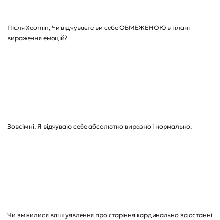
Після Xeomin, Чи відчуваєте ви себе ОБМЕЖЕНОЮ в плані
вираження емоцій?
Зовсім ні. Я відчуваю себе абсолютно виразно і нормально.
Чи змінилися ваші уявлення про старіння кардинально за останні