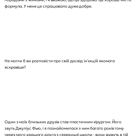
формула. У мене це спрацювало дуже добре.
Не могли б ви розповісти про свій досвід ін'єкцій якомога
яскравіше?
Один з моїх близьких друзів став пластичним хірургом. Його
звуть Джуліус Фью, і я познайомилася з ним багато років тому
через мого кращого друга з середньої школи - вони живуть в тій