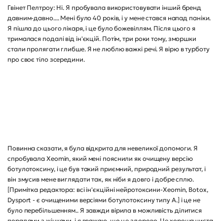
Гвінет Пелтроу: Ні. Я пробувала використовувати інший бренд
давним-давно.... Мені було 40 років, і у мене стався напад паніки.
Я пішла до цього лікаря, і це було божевіллям. Після цього я
трималася подалі від ін'єкцій. Потім, три роки тому, зморшки
стали пролягати глибше. Я не люблю важкі речі. Я вірю в турботу
про своє тіло зсередини.
Повинна сказати, я була відкрита для невеликої допомоги. Я
спробувала Xeomin, який мені пояснили як очищену версію
ботулотоксину, і це був такий приємний, природний результат, і
він змусив мене виглядати так, як ніби я довго і добре сплю.
[Примітка редактора: всі ін'єкційні нейротоксини-Xeomin, Botox,
Dysport - є очищеними версіями ботулотоксину типу А.] і це не
було перебільшенням.. Я завжди вірила в можливість ділитися
порадами з жінками, і я вважаю, що це здорово. Це хороша чиста