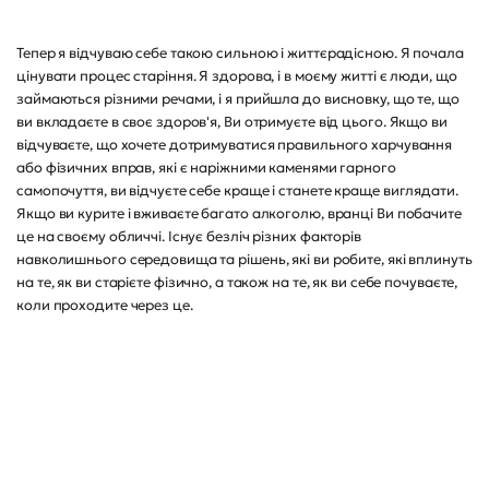
Тепер я відчуваю себе такою сильною і життєрадісною. Я почала
цінувати процес старіння. Я здорова, і в моєму житті є люди, що
займаються різними речами, і я прийшла до висновку, що те, що
ви вкладаєте в своє здоров'я, Ви отримуєте від цього. Якщо ви
відчуваєте, що хочете дотримуватися правильного харчування
або фізичних вправ, які є наріжними каменями гарного
самопочуття, ви відчуєте себе краще і станете краще виглядати.
Якщо ви курите і вживаєте багато алкоголю, вранці Ви побачите
це на своєму обличчі. Існує безліч різних факторів
навколишнього середовища та рішень, які ви робите, які вплинуть
на те, як ви старієте фізично, а також на те, як ви себе почуваєте,
коли проходите через це.