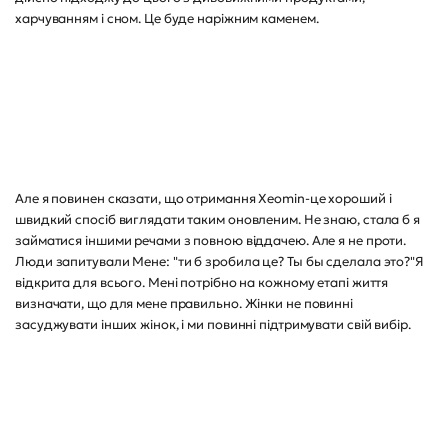
харчуванням і сном. Це буде наріжним каменем.
Але я повинен сказати, що отримання Xeomin-це хороший і
швидкий спосіб виглядати таким оновленим. Не знаю, стала б я
займатися іншими речами з повною віддачею. Але я не проти.
Люди запитували Мене: "ти б зробила це? Ты бы сделала это?"Я
відкрита для всього. Мені потрібно на кожному етапі життя
визначати, що для мене правильно. Жінки не повинні
засуджувати інших жінок, і ми повинні підтримувати свій вибір.