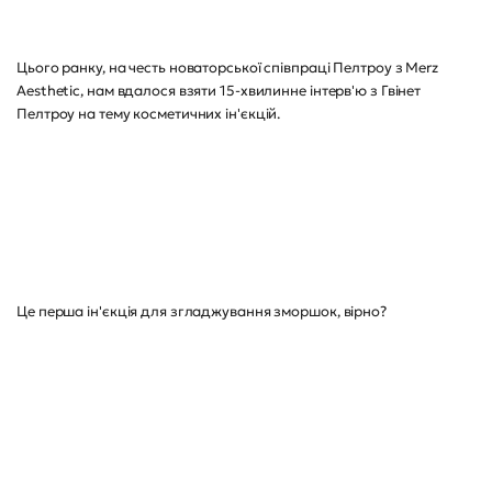
Цього ранку, на честь новаторської співпраці Пелтроу з Merz
Aesthetic, нам вдалося взяти 15-хвилинне інтерв'ю з Гвінет
Пелтроу на тему косметичних ін'єкцій.
Це перша ін'єкція для згладжування зморшок, вірно?