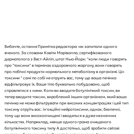
Вибачте, остання Примітка редактора: ми запитали одного
вченого. За словами Кавіти Марівалла, сертифікованого
дерматолога з Вест-Айліп, штат Нью-Йорк: "коли люди говорять
про "токсини" в термінах оздоровчого жаргону, вони говорять
про побічні продукти нормального метаболізму в організмі. Ці»
токсини " самі по собі не отруять вас, тому що ваша печінка
відфільтровує їх. Ваше тіло буквально побудовано, щоб
справлятися з ними. Коли ви вводите ботулінічний токсин, ви
тепер вводите токсин, вироблений іншим організмом, який ваша
печінка не може фільтрувати при високих концентраціях і цей тип
токсину отруїть вас. Ін'єкційні нейротоксини, однак, безпечні,
тому що вони високоочищені і вводяться в дуже незначних
кількостях. Наприклад, менше одного грама очищеного
ботулінічного токсину типу A достатньо, щоб зробити світові