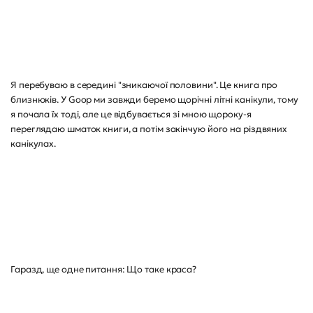
Я перебуваю в середині "зникаючої половини". Це книга про
близнюків. У Goop ми завжди беремо щорічні літні канікули, тому
я почала їх тоді, але це відбувається зі мною щороку-я
переглядаю шматок книги, а потім закінчую його на різдвяних
канікулах.
Гаразд, ще одне питання: Що таке краса?