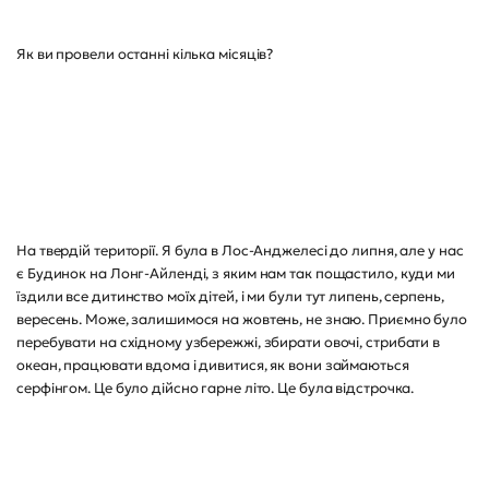
Як ви провели останні кілька місяців?
На твердій території. Я була в Лос-Анджелесі до липня, але у нас
є Будинок на Лонг-Айленді, з яким нам так пощастило, куди ми
їздили все дитинство моїх дітей, і ми були тут липень, серпень,
вересень. Може, залишимося на жовтень, не знаю. Приємно було
перебувати на східному узбережжі, збирати овочі, стрибати в
океан, працювати вдома і дивитися, як вони займаються
серфінгом. Це було дійсно гарне літо. Це була відстрочка.