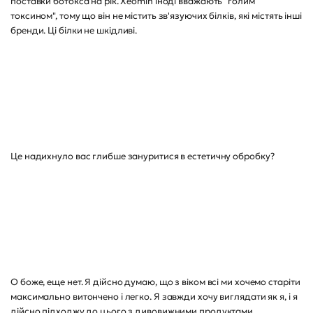
поставки ботокса на рік. Xeomin іноді вважають "голим
токсином", тому що він не містить зв'язуючих білків, які містять інші
бренди. Ці білки не шкідливі.
Це надихнуло вас глибше зануритися в естетичну обробку?
О боже, еще нет. Я дійсно думаю, що з віком всі ми хочемо старіти
максимально витончено і легко. Я завжди хочу виглядати як я, і я
дійсно підходжу до цього з дивовижними продуктами,