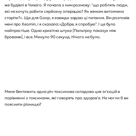
же будівлі в Чикаго. Я почала з ним розмову: "що роблять люди,
які не хочуть робити серйозну операцію? Як жінкам витончено
старіти?». Ще для Goop, я завжди задаю ці питання. Він розповів
мені про Xeomin, і я сказала:»Добре, я спробую". І це було
найпростіше. Одна крихітна штука [Пальтроу показує між
бровами], і все. Минуло 90 секунд. Нічого не було.
Мене бентежить одна річ-токсинова складова цих ін'єкцій в
порівнянні з токсинами, які говорять про здоров'я. Не могли б ви
пояснити різницю?