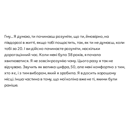
Гму... Я думаю, ти починаєш розуміти, що ти, ймовірно, на
півдорозі в житті, якщо тобі пощастить, так, як ти не думаєш, коли
тобі за 20. І ви дійсно починаєте розуміти, наскільки
дорогоцінний час. Коли мені було 38 років, я почала
хвилюватися. Я не зовсім розумію чому. Цього разу я так не
відчуваю. Звучить як велика цифра, 50, але мені комфортно з тим,
хто я є, і з тим вибором, який я зробила. Я в досить хорошому
місці. Інша частина в тому, що мої коліна вже не ті, якими були
раніше.