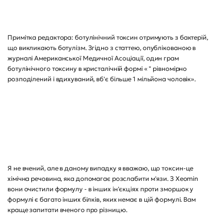
Примітка редактора: ботулінічний токсин отримують з бактерій,
що викликають ботулізм. Згідно з статтею, опублікованою в
журналі Американської Медичної Асоціації, один грам
ботулінічного токсину в кристалічній формі « " рівномірно
розподілений і вдихуваний, вб'є більше 1 мільйона чоловік».
Я не вчений, але в даному випадку я вважаю, що токсин-це
хімічна речовина, яка допомагає розслабити м'язи. З Xeomin
вони очистили формулу - в інших ін'єкціях проти зморшок у
формулі є багато інших білків, яких немає в цій формулі. Вам
краще запитати вченого про різницю.