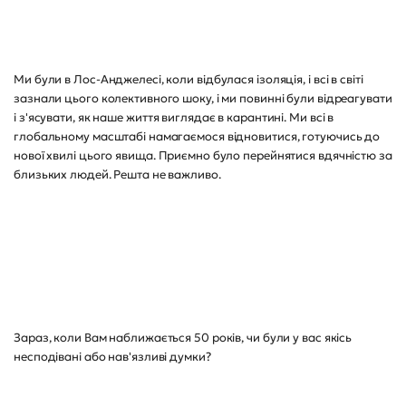
Ми були в Лос-Анджелесі, коли відбулася ізоляція, і всі в світі
зазнали цього колективного шоку, і ми повинні були відреагувати
і з'ясувати, як наше життя виглядає в карантині. Ми всі в
глобальному масштабі намагаємося відновитися, готуючись до
нової хвилі цього явища. Приємно було перейнятися вдячністю за
близьких людей. Решта не важливо.
Зараз, коли Вам наближається 50 років, чи були у вас якісь
несподівані або нав'язливі думки?