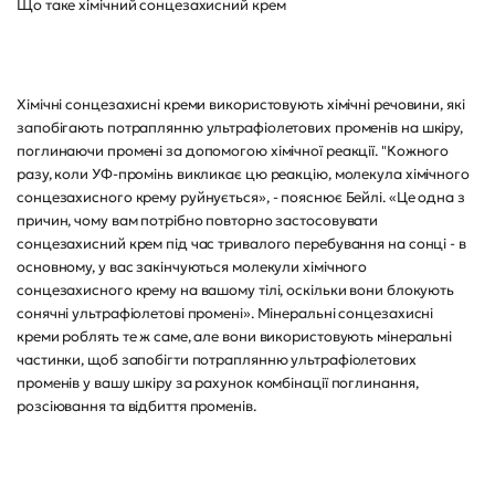
Що таке хімічний сонцезахисний крем
Хімічні сонцезахисні креми використовують хімічні речовини, які
запобігають потраплянню ультрафіолетових променів на шкіру,
поглинаючи промені за допомогою хімічної реакції. "Кожного
разу, коли УФ-промінь викликає цю реакцію, молекула хімічного
сонцезахисного крему руйнується», - пояснює Бейлі. «Це одна з
причин, чому вам потрібно повторно застосовувати
сонцезахисний крем під час тривалого перебування на сонці - в
основному, у вас закінчуються молекули хімічного
сонцезахисного крему на вашому тілі, оскільки вони блокують
сонячні ультрафіолетові промені». Мінеральні сонцезахисні
креми роблять те ж саме, але вони використовують мінеральні
частинки, щоб запобігти потраплянню ультрафіолетових
променів у вашу шкіру за рахунок комбінації поглинання,
розсіювання та відбиття променів.