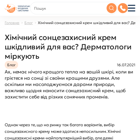
Головна
Блог
Хімічний сонцезахисний крем шкідливий для вас? Дер
Хімічний сонцезахисний крем
шкідливий для вас? Дерматологи
міркують
Блог
16.07.2021
Ах, немає нічого кращого тепла на вашій шкірі, коли ви
грієтеся на сонці зі своїми кращими друзями. Але
оскільки ми насолоджуємося дарами природи,
важливо щодня наносити сонцезахисний крем, щоб
захистити себе від різких сонячних променів.
Однак через те, що на ринку так багато варіантів, вибір
сонцезахисного крему може здатися непосильним. Хімічні
сонцезахисні креми-найпопулярніший вибір, але деякі