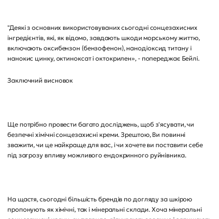
"Деякі з основних використовуваних сьогодні сонцезахисних
інгредієнтів, які, як відомо, завдають шкоди морському життю,
включають оксибензон (бензофенон), нанодіоксид титану і
нанокис цинку, октиноксат і октокрилен», - попереджає Бейлі.
Заключний висновок
Ще потрібно провести багато досліджень, щоб з'ясувати, чи
безпечні хімічні сонцезахисні креми. Зрештою, Ви повинні
зважити, чи це найкраще для вас, і чи хочете ви поставити себе
під загрозу впливу можливого ендокринного руйнівника.
На щастя, сьогодні більшість брендів по догляду за шкірою
пропонують як хімічні, так і мінеральні склади. Хоча мінеральні