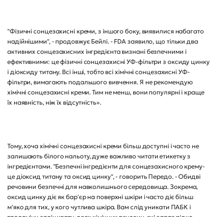
"Фізичні сонцезахисні креми, з іншого боку, виявилися набагато
надійнішими", - продовжує Бейлі. - FDA заявило, що тільки два
активних сонцезахисних інгредієнта визнані безпечними і
ефективними: це фізичні сонцезахисні УФ-фільтри з оксиду цинку
і діоксиду титану. Всі інші, тобто всі хімічні сонцезахисні УФ-
фільтри, вимагають подальшого вивчення. Я не рекомендую
хімічні сонцезахисні креми. Тим не менш, вони популярні і краще
їх наявність, ніж їх відсутність».
Тому, хоча хімічні сонцезахисні креми більш доступні і часто не
залишають білого нальоту, дуже важливо читати етикетку з
інгредієнтами. "Безпечні інгредієнти для сонцезахисного крему-
це діоксид титану та оксид цинку", - говорить Передо. - Обидві
речовини безпечні для навколишнього середовища. Зокрема,
оксид цинку діє як бар'єр на поверхні шкіри і часто діє більш
м'яко для тих, у кого чутлива шкіра. Вам слід уникати ПАБК і