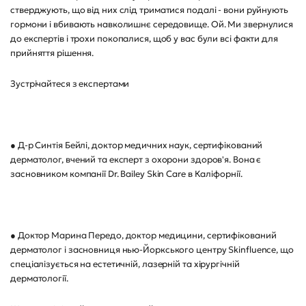
стверджують, що від них слід триматися подалі - вони руйнують
гормони і вбивають навколишнє середовище. Ой. Ми звернулися
до експертів і трохи покопалися, щоб у вас були всі факти для
прийняття рішення.
Зустрічайтеся з експертами
● Д-р Синтія Бейлі, доктор медичних наук, сертифікований
дерматолог, вчений та експерт з охорони здоров'я. Вона є
засновником компанії Dr. Bailey Skin Care в Каліфорнії.
● Доктор Марина Передо, доктор медицини, сертифікований
дерматолог і засновниця нью-Йоркського центру Skinfluence, що
спеціалізується на естетичній, лазерній та хірургічній
дерматології.