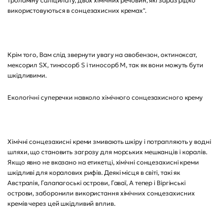
троламіну саліцилату, двох хімічних речовин, які зараз рідко
використовуються в сонцезахисних кремах".
Крім того, Вам слід звернути увагу на авобензон, октиноксат,
мексорил SX, тиносорб S і тиносорб M, так як вони можуть бути
шкідливими.
Екологічні суперечки навколо хімічного сонцезахисного крему
Хімічні сонцезахисні креми змивають шкіру і потрапляють у водні
шляхи, що становить загрозу для морських мешканців і коралів.
Якщо явно не вказано на етикетці, хімічні сонцезахисні креми
шкідливі для коралових рифів. Деякі місця в світі, такі як
Австралія, Галапагоські острови, Гаваї, А тепер і Віргінські
острови, заборонили використання хімічних сонцезахисних
кремів через цей шкідливий вплив.