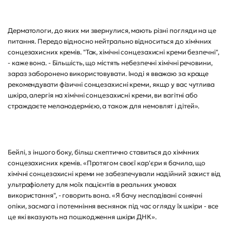
Дерматологи, до яких ми звернулися, мають різні погляди на це
питання. Передо відносно нейтрально відноситься до хімічних
сонцезахисних кремів. "Так, хімічні сонцезахисні креми безпечні",
- каже вона. - Більшість, що містять небезпечні хімічні речовини,
зараз заборонено використовувати. Іноді я вважаю за краще
рекомендувати фізичні сонцезахисні креми, якщо у вас чутлива
шкіра, алергія на хімічні сонцезахисні креми, ви вагітні або
страждаєте меланодермією, а також для немовлят і дітей».
Бейлі, з іншого боку, більш скептично ставиться до хімічних
сонцезахисних кремів. «Протягом своєї кар'єри я бачила, що
хімічні сонцезахисні креми не забезпечували надійний захист від
ультрафіолету для моїх пацієнтів в реальних умовах
використання", - говорить вона. «Я бачу несподівані сонячні
опіки, засмага і потемніння веснянок під час огляду їх шкіри - все
це які вказують на пошкодження шкіри ДНК».