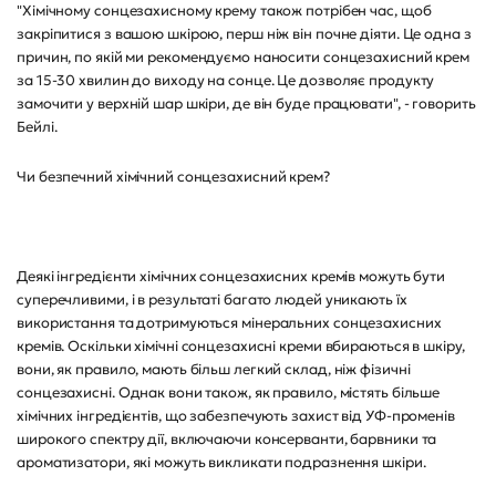
"Хімічному сонцезахисному крему також потрібен час, щоб
закріпитися з вашою шкірою, перш ніж він почне діяти. Це одна з
причин, по якій ми рекомендуємо наносити сонцезахисний крем
за 15-30 хвилин до виходу на сонце. Це дозволяє продукту
замочити у верхній шар шкіри, де він буде працювати", - говорить
Бейлі.
Чи безпечний хімічний сонцезахисний крем?
Деякі інгредієнти хімічних сонцезахисних кремів можуть бути
суперечливими, і в результаті багато людей уникають їх
використання та дотримуються мінеральних сонцезахисних
кремів. Оскільки хімічні сонцезахисні креми вбираються в шкіру,
вони, як правило, мають більш легкий склад, ніж фізичні
сонцезахисні. Однак вони також, як правило, містять більше
хімічних інгредієнтів, що забезпечують захист від УФ-променів
широкого спектру дії, включаючи консерванти, барвники та
ароматизатори, які можуть викликати подразнення шкіри.