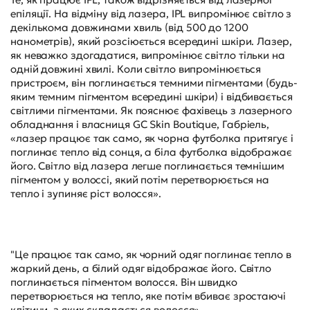
епіляції. На відміну від лазера, IPL випромінює світло з
декількома довжинами хвиль (від 500 до 1200
нанометрів), який розсіюється всередині шкіри. Лазер,
як неважко здогадатися, випромінює світло тільки на
одній довжині хвилі. Коли світло випромінюється
пристроєм, він поглинається темними пігментами (будь-
яким темним пігментом всередині шкіри) і відбивається
світлими пігментами. Як пояснює фахівець з лазерного
обладнання і власниця GC Skin Boutique, Габріель,
«лазер працює так само, як чорна футболка притягує і
поглинає тепло від сонця, а біла футболка відображає
його. Світло від лазера легше поглинається темнішим
пігментом у волоссі, який потім перетворюється на
тепло і зупиняє ріст волосся».
"Це працює так само, як чорний одяг поглинає тепло в
жаркий день, а білий одяг відображає його. Світло
поглинається пігментом волосся. Він швидко
перетворюється на тепло, яке потім вбиває зростаючі
клітини, з яких складається волосся».