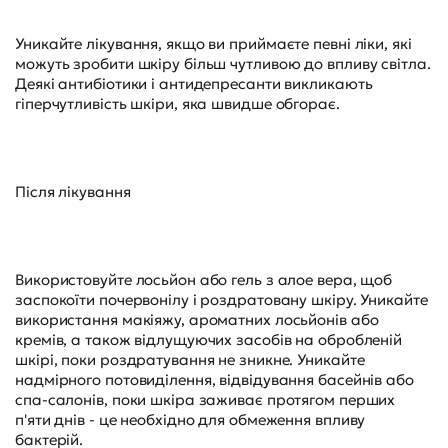
Уникайте лікування, якщо ви приймаєте певні ліки, які
можуть зробити шкіру більш чутливою до впливу світла.
Деякі антибіотики і антидепресанти викликають
гіперчутливість шкіри, яка швидше обгорає.
Після лікування
Використовуйте лосьйон або гель з алое вера, щоб
заспокоїти почервонілу і роздратовану шкіру. Уникайте
використання макіяжу, ароматних лосьйонів або
кремів, а також відлущуючих засобів на обробленій
шкірі, поки роздратування не зникне. Уникайте
надмірного потовиділення, відвідування басейнів або
спа-салонів, поки шкіра заживає протягом перших
п'яти днів - це необхідно для обмеження впливу
бактерій.