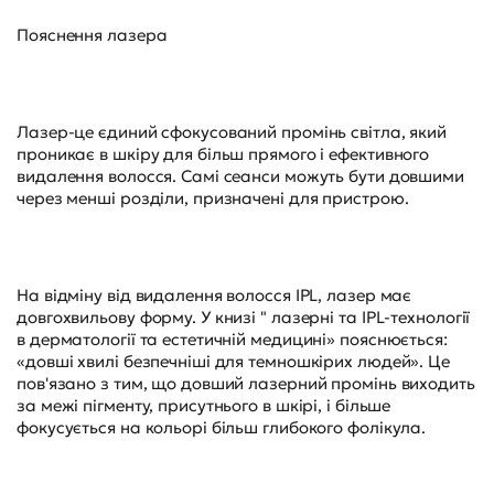
Пояснення лазера
Лазер-це єдиний сфокусований промінь світла, який
проникає в шкіру для більш прямого і ефективного
видалення волосся. Самі сеанси можуть бути довшими
через менші розділи, призначені для пристрою.
На відміну від видалення волосся IPL, лазер має
довгохвильову форму. У книзі " лазерні та IPL-технології
в дерматології та естетичній медицині» пояснюється:
«довші хвилі безпечніші для темношкірих людей». Це
пов'язано з тим, що довший лазерний промінь виходить
за межі пігменту, присутнього в шкірі, і більше
фокусується на кольорі більш глибокого фолікула.