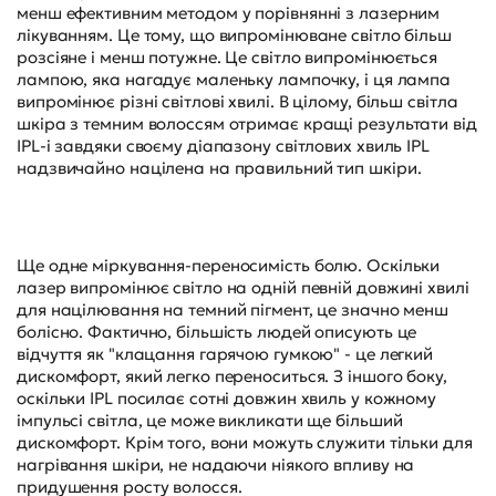
менш ефективним методом у порівнянні з лазерним
лікуванням. Це тому, що випромінюване світло більш
розсіяне і менш потужне. Це світло випромінюється
лампою, яка нагадує маленьку лампочку, і ця лампа
випромінює різні світлові хвилі. В цілому, більш світла
шкіра з темним волоссям отримає кращі результати від
IPL-і завдяки своєму діапазону світлових хвиль IPL
надзвичайно націлена на правильний тип шкіри.
Ще одне міркування-переносимість болю. Оскільки
лазер випромінює світло на одній певній довжині хвилі
для націлювання на темний пігмент, це значно менш
болісно. Фактично, більшість людей описують це
відчуття як "клацання гарячою гумкою" - це легкий
дискомфорт, який легко переноситься. З іншого боку,
оскільки IPL посилає сотні довжин хвиль у кожному
імпульсі світла, це може викликати ще більший
дискомфорт. Крім того, вони можуть служити тільки для
нагрівання шкіри, не надаючи ніякого впливу на
придушення росту волосся.