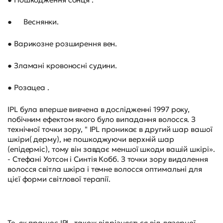
●
Веснянки.
● Варикозне розширення вен.
● Зламані кровоносні судини.
● Розацеа .
IPL була вперше вивчена в дослідженні 1997 року,
побічним ефектом якого було випадання волосся. З
технічної точки зору, " IPL проникає в другий шар вашої
шкіри( дерму), не пошкоджуючи верхній шар
(епідерміс), тому він завдає меншої шкоди вашій шкірі».
- Стефані Уотсон і Синтія Кобб. З точки зору видалення
волосся світла шкіра і темне волосся оптимальні для
цієї форми світлової терапії.
Те, як працює IPL, також відрізняється від лазерної