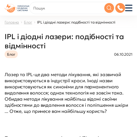
Головна
Блог
IPL і діодні лазери: подібності та відмінності
IPL і діодні лазери: подібності та
відмінності
Блог
06.10.2021
Лазер та IPL-це два методи лікування, які зазвичай
використовуються в індустрії краси. Іноді назви
використовуються як синоніми для перманентного
видалення волосся; однак технологія не зовсім така.
Обидва методи лікування найбільш відомі своїми
здібностями до видалення волосся і поліпшення шкіри
... Отже, що принесе вам найбільшу користь?