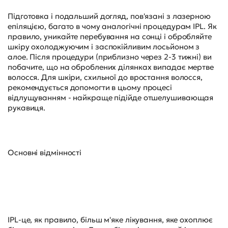
Підготовка і подальший догляд, пов'язані з лазерною
епіляцією, багато в чому аналогічні процедурам IPL. Як
правило, уникайте перебування на сонці і обробляйте
шкіру охолоджуючим і заспокійливим лосьйоном з
алое. Після процедури (приблизно через 2-3 тижні) ви
побачите, що на оброблених ділянках випадає мертве
волосся. Для шкіри, схильної до вростання волосся,
рекомендується допомогти в цьому процесі
відлущуванням - найкраще підійде отшелушивающая
рукавиця.
Основні відмінності
IPL-це, як правило, більш м'яке лікування, яке охоплює