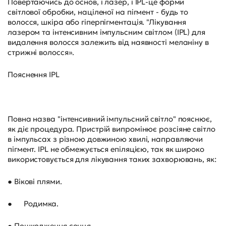
Повертаючись до основ, і лазер, і IPL-це форми
світлової обробки, націленої на пігмент - будь то
волосся, шкіра або гіперпігментація. "Лікування
лазером та інтенсивним імпульсним світлом (IPL) для
видалення волосся залежить від наявності меланіну в
стрижні волосся».
Пояснення IPL
Повна назва "інтенсивний імпульсний світло" пояснює,
як діє процедура. Пристрій випромінює розсіяне світло
в імпульсах з різною довжиною хвилі, направляючи
пігмент. IPL не обмежується епіляцією, так як широко
використовується для лікування таких захворювань, як:
● Вікові плями.
●
Родимка.
● Пошкодження сонця .