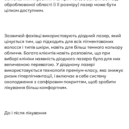
оброблюваної області (і її розміру) лазер може бути
цілком доступним.
Зазвичай фахівці використовують діодний лазер, який
цінується тим, що підходить для всіх пігментованих
волосся і типів шкіри, навіть для більш темного кольору
обличчя. Багато клієнтів навіть розповіли, що при
виборі клініки наявність діодного лазера було для них
величезною перевагою. У діодному лазері
використовується технологія преміум-класу, яка знижує
ризик гіперпігментації, і включає в себе систему
охолодження з сапфіровим покриттям, щоб зробити
лікування більш комфортним.
До і після лікування