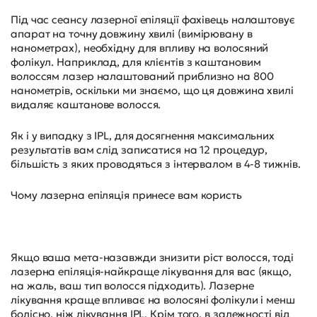
Під час сеансу лазерної епіляції фахівець налаштовує
апарат на точну довжину хвилі (вимірювану в
нанометрах), необхідну для впливу на волосяний
фолікул. Наприклад, для клієнтів з каштановим
волоссям лазер налаштований приблизно на 800
нанометрів, оскільки ми знаємо, що ця довжина хвилі
видаляє каштанове волосся.
Як і у випадку з IPL, для досягнення максимальних
результатів вам слід записатися на 12 процедур,
більшість з яких проводяться з інтервалом в 4-8 тижнів.
Чому лазерна епіляція принесе вам користь
Якщо ваша мета-назавжди знизити ріст волосся, тоді
лазерна епіляція-найкраще лікування для вас (якщо,
на жаль, ваш тип волосся підходить). Лазерне
лікування краще впливає на волосяні фолікули і менш
болісно, ніж лікування IPL. Крім того, в залежності від