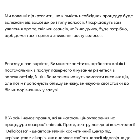
Ми повинні підкреслити, що кількість необхідних процедур буде
залежати від вашої шкіри і типу волосся. Лікарі дадуть вам
уявлення про те, скільки сеансів, на їхню думку, буде потрібно,
щоб домогтися гарного зниження росту волосся.
Розглядаючи вартість, Ви можете помітити, що багато клінік і
постачальників послуг лазерного лікування різняться в
залежності від їх цін. Вони також можуть вимагати високих цін,
але потім пропонують більшу знижку, знижуючи свої ставки до
більш порівнянних у галузі.
В Україні немає правил, які вимагають ціноутворення на
процедури лазерної епіляції. Проте, центру лазерної косметології
"DellaRossa" - це авторитетний косметичний центр під
керівництвом лікарів, яка оновлює свої технології відповідно до