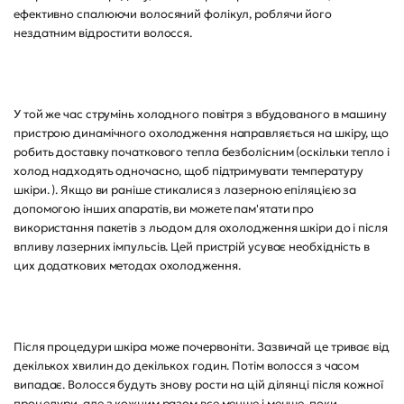
ефективно спалюючи волосяний фолікул, роблячи його
нездатним відростити волосся.
У той же час струмінь холодного повітря з вбудованого в машину
пристрою динамічного охолодження направляється на шкіру, що
робить доставку початкового тепла безболісним (оскільки тепло і
холод надходять одночасно, щоб підтримувати температуру
шкіри. ). Якщо ви раніше стикалися з лазерною епіляцією за
допомогою інших апаратів, ви можете пам'ятати про
використання пакетів з льодом для охолодження шкіри до і після
впливу лазерних імпульсів. Цей пристрій усуває необхідність в
цих додаткових методах охолодження.
Після процедури шкіра може почервоніти. Зазвичай це триває від
декількох хвилин до декількох годин. Потім волосся з часом
випадає. Волосся будуть знову рости на цій ділянці після кожної
процедури, але з кожним разом все менше і менше, поки