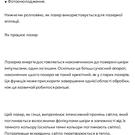
● Фотоомолодження.
Нижче ми розповімо, як лазер використовується для лазерної
епіляції.
Як працює лазер
Лазерна енергія доставляється наконечником до поверхні шкіри
імпульсами, один за іншим. Оскільки це більш сучасний апарат,
наконечник цього лазера не такий крихітний, як у старих лазерів.
Ця функція може прискорити завершення однієї області обробки,
ніж це зазвичай робилося раніше.
Цей лазер, як і інші, випромінює інтенсивний промінь світла, який
поглинається волосяними фолікулами шкіри в залежності від їх
темного кольору (оскільки темні кольори поглинають світло).
Потрапивши всередину, світло перетворюється в тепло,