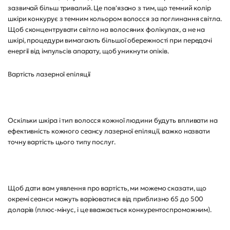
зазвичай більш тривалий. Це пов'язано з тим, що темний колір
шкіри конкурує з темним кольором волосся за поглинання світла.
Щоб сконцентрувати світло на волосяних фолікулах, а не на
шкірі, процедури вимагають більшої обережності при передачі
енергії від імпульсів апарату, щоб уникнути опіків.
Вартість лазерної епіляції
Оскільки шкіра і тип волосся кожної людини будуть впливати на
ефективність кожного сеансу лазерної епіляції, важко назвати
точну вартість цього типу послуг.
Щоб дати вам уявлення про вартість, ми можемо сказати, що
окремі сеанси можуть варіюватися від приблизно 65 до 500
доларів (плюс-мінус, і це вважається конкурентоспроможним).