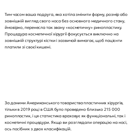
Тим часом ваша подруга, яка хотіла змінити форму, розмір або
зовнішній вигляд свого носа без основного медичного стану,
ймовірно, перенесла так звану «косметичну» ринопластику.
Процедура косметичної хірургії фокусується виключно на
зовнішній структурі кістки і зазвичай вимагає, щоб пацієнти
платили зі своєї кишені.
За даними Американського товариства пластичних хірургів,
тільки в 2019 році в США було проведено близько 215 000
ринопластик, і ця статистика враховує як функціональні, так і
косметичні процедури. Якщо ви розглядали операцію на носі,
ось посібник з двох класифікацій.