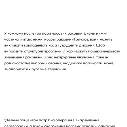
У кожному носі є три пари носових раковин, і, коли нижня
частина (читай: нижні носові раковини) опухає, вони можуть
викликати закладеність носа і утруднити дихання. Щоб
виправити структурні проблеми, лікарі можуть порекомендувати
зменшення раковини. Хоча нехірургічне лікування, таке як
радіочастотне випромінювання, іноді може допомогти, може
знадобитися хірургічне втручання.
"Деяким пацієнтам потрібна операція з випрямлення
перегородки, а також скорочення носових раковин, однак ми