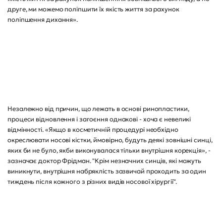
друге, ми можемо поліпшити їх якість життя за рахунок
поліпшення дихання».
Незалежно від причин, що лежать в основі ринопластики,
процеси відновлення і загоєння однакові - хоча є невеликі
відмінності. «Якщо в косметичній процедурі необхідно
окреслювати носові кістки, ймовірно, будуть деякі зовнішні синці,
яких би не було, якби виконувалася тільки внутрішня корекція», -
зазначає доктор Фрідман. "Крім незначних синців, які можуть
виникнути, внутрішня набряклість зазвичай проходить за один
тиждень після кожного з різних видів носової хірургії".