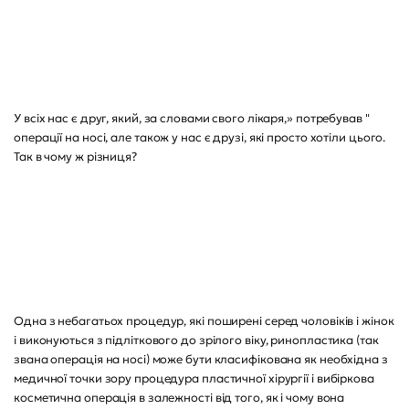
У всіх нас є друг, який, за словами свого лікаря,» потребував "
операції на носі, але також у нас є друзі, які просто хотіли цього.
Так в чому ж різниця?
Одна з небагатьох процедур, які поширені серед чоловіків і жінок
і виконуються з підліткового до зрілого віку, ринопластика (так
звана операція на носі) може бути класифікована як необхідна з
медичної точки зору процедура пластичної хірургії і вибіркова
косметична операція в залежності від того, як і чому вона