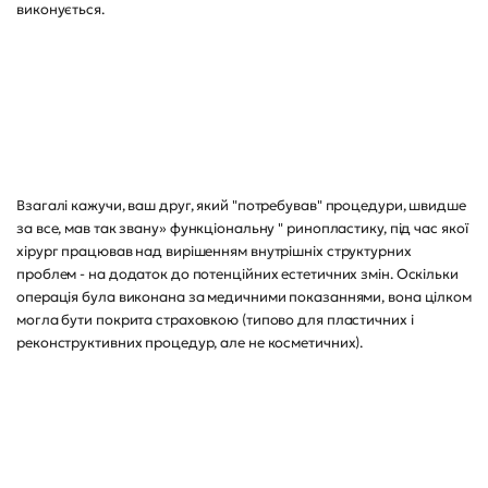
виконується.
Взагалі кажучи, ваш друг, який "потребував" процедури, швидше
за все, мав так звану» функціональну " ринопластику, під час якої
хірург працював над вирішенням внутрішніх структурних
проблем - на додаток до потенційних естетичних змін. Оскільки
операція була виконана за медичними показаннями, вона цілком
могла бути покрита страховкою (типово для пластичних і
реконструктивних процедур, але не косметичних).