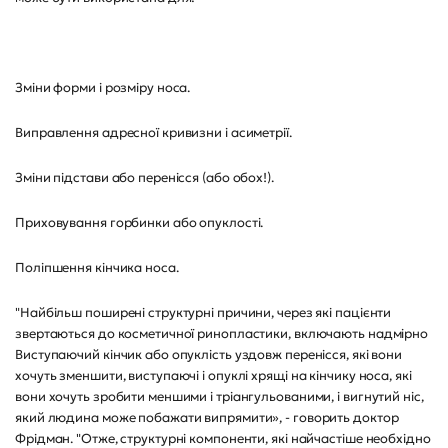
Зміни форми і розміру носа.
Виправлення адресної кривизни і асиметрії.
Зміни підстави або перенісся (або обох!).
Приховування горбинки або опуклості.
Поліпшення кінчика носа.
"Найбільш поширені структурні причини, через які пацієнти
звертаються до косметичної ринопластики, включають надмірно
Виступаючий кінчик або опуклість уздовж перенісся, які вони
хочуть зменшити, виступаючі і опуклі хрящі на кінчику носа, які
вони хочуть зробити меншими і тріангульованими, і вигнутий ніс,
який людина може побажати випрямити», - говорить доктор
Фрідман. "Отже, структурні компоненти, які найчастіше необхідно