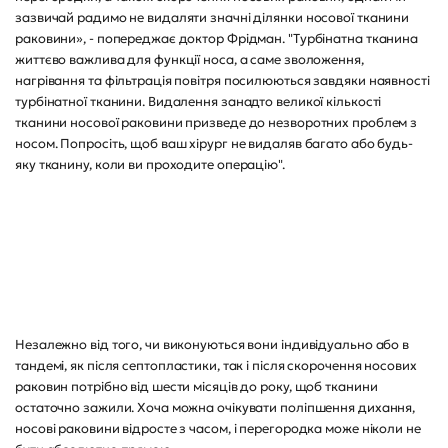
зазвичай радимо не видаляти значні ділянки носової тканини
раковини», - попереджає доктор Фрідман. "Турбінатна тканина
життєво важлива для функції носа, а саме зволоження,
нагрівання та фільтрація повітря посилюються завдяки наявності
турбінатної тканини. Видалення занадто великої кількості
тканини носової раковини призведе до незворотних проблем з
носом. Попросіть, щоб ваш хірург не видаляв багато або будь-
яку тканину, коли ви проходите операцію".
Незалежно від того, чи виконуються вони індивідуально або в
тандемі, як після септопластики, так і після скорочення носових
раковин потрібно від шести місяців до року, щоб тканини
остаточно зажили. Хоча можна очікувати поліпшення дихання,
носові раковини відросте з часом, і перегородка може ніколи не