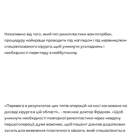
Незалежно від того, який тип ринопластики вам потрібен,
процедуру найкраще проводити під наглядом і під керівництвом
спеціалізованого хірурга, щоб уникнути ускладнень і
необхідності перегляду в майбутньому.
«Перевага в результатах цих типів операцій на носі заснована на
досвіді хірурга в цій області», - пояснює доктор Фрідман. «Щоб
уникнути необхідності повторної ринопластики через невдачу
першої операції, дуже важливо, щоб пацієнт доклав додаткових
зусиль для виявлення пластичного хірурга, який спеціалізується