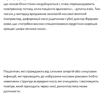
що носові бічні стінки не руйнуються і, отже, перешкоджають
повітряному потоку, коли пацієнти вдихають», - ділиться він. Тим
часом, у випадку вроджених аномалій носової анатомії
(наприклад, деформації носа ущелиною губи) доктор Фрідман
каже, що «потрібна високо спеціалізована хірургічна корекція
хрящів і шкіри кінчика носа».
Пацієнтам, які страждають від сильних алергій або синусових
інфекцій, які призводять до набухання носових раковин (тобто
невеликих структур всередині носа, які очищають і зволожують
повітря, який проходить через них), ринопластика може
допомогти.