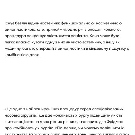
Існує безліч відмінностей між функціональною і косметичною
ринопластикою, але, принаймні, одна річ вірна для кожного:
процедура покращує якість життя пацієнта. Хоча може бути
легко класифікувати одну з них як чисто естетичну, а іншу як
медичну, багато операцій з ринопластики в кінцевому підсумку є
комбінацією двох.
«Це одна з найпоширеніших процедур серед спеціалізованих
носових хірургів, і це дає можливість хірургу підвищити якість
життя пацієнта на двох різних рівнях», - говорить д-р Фрідман
про комбіновану хірургію. «По-перше, ми можемо поліпшити їх
якість життя за рахунок поліпшення їх зовнішнього вигляду, а по-