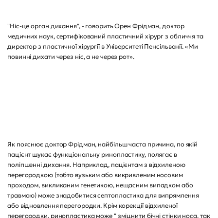
"Ніс-це орган дихання", - говорить Орен Фрідман, доктор
медичних наук, сертифікований пластичний хірург з обличчя та
директор з пластичної хірургії в Університеті Пенсільванії. «Ми
повинні дихати через ніс, а не через рот».
Як пояснює доктор Фрідман, найбільш часта причина, по якій
пацієнт шукає функціональну ринопластику, полягає в
поліпшенні дихання. Наприклад, пацієнтам з відхиленою
перегородкою (тобто вузьким або викривленим носовим
проходом, викликаним генетикою, нещасним випадком або
травмою) може знадобитися септопластика для випрямлення
або відновлення перегородки. Крім корекції відхиленої
перегородки, ринопластика може " зміцнити бічні стінки носа, так