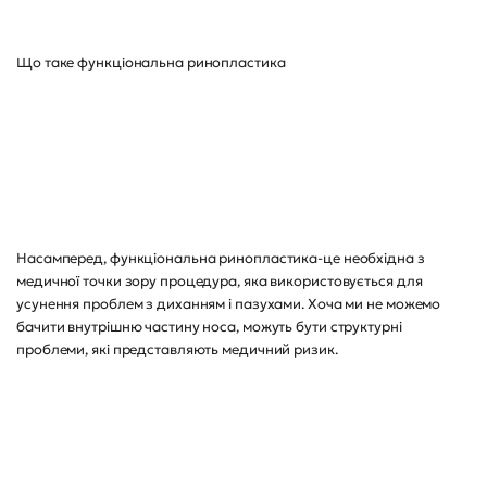
Що таке функціональна ринопластика
Насамперед, функціональна ринопластика-це необхідна з
медичної точки зору процедура, яка використовується для
усунення проблем з диханням і пазухами. Хоча ми не можемо
бачити внутрішню частину носа, можуть бути структурні
проблеми, які представляють медичний ризик.