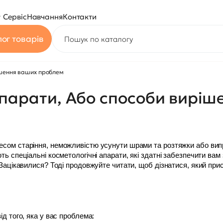
Сервіс
Навчання
Контакти
ог товарів
ішення ваших проблем
апарати, Або способи виріш
сом старіння, неможливістю усунути шрами та розтяжки або вип
ть спеціальні косметологічні апарати, які здатні забезпечити вам
 Зацікавилися? Тоді продовжуйте читати, щоб дізнатися, який при
ід того, яка у вас проблема: