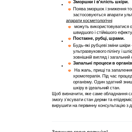
Зморшки і в'ялість шкіри. 
Поява зморшок і зниження то
застосовуються апарати ультр
апарати косметологічні
 можуть використовуватися окремо для розв'язання конкретної проблеми, а можуть застосовуватися комплексно для досягнення 
швидшого і стійкішого ефекту
Постакне, рубці, шрами. 
Будь-які рубцеві зміни шкіри
ультразвукового пілінгу і ш
зовнішній вигляд і загальний 
Запальні процеси в організ
 На жаль, прищі та запалення можуть турбувати в будь-якому віці. Якщо вам набридло боротися з акне, вам може допомогти 
хромотерапія. Під час процед
організму. Один здатний знищ
шкіру в ідеальний стан. 
Щоб визначити, яке саме обладнання сл
змогу з'ясувати стан дерми та епідермі
вирушити на первинну консультацію з д
Залиште свою реакцію!