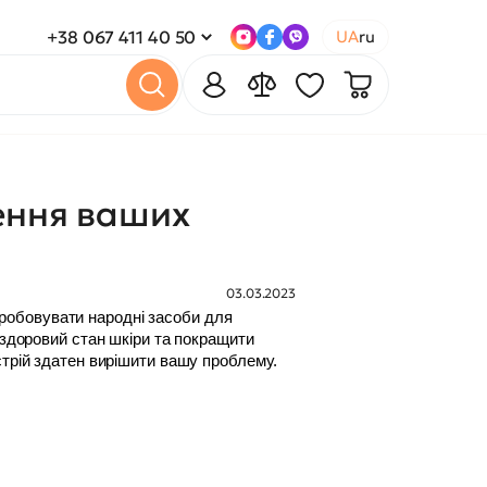
+38 067 411 40 50
UA
ru
ення ваших
03.03.2023
робовувати народні засоби для 
 здоровий стан шкіри та покращити 
стрій здатен вирішити вашу проблему. 