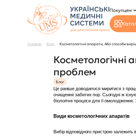
Покупцям
Катал
Головна
Блог
Косметологічні апарати, Або способи вир
Косметологічні 
проблем
Блог
Це раніше доводилося миритися з проце
очищення забитих пор. Сьогодні ж існую
біологічні процеси для її омолодження.
Види косметологічних апаратів
Вибір відповідного пристрою залежить в