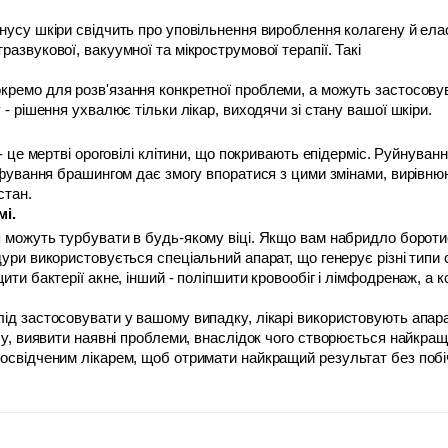
нусу шкіри свідчить про уповільнення вироблення колагену й елас
азвукової, вакуумної та мікрострумової терапії. Такі 
 - рішення ухвалює тільки лікар, виходячи зі стану вашої шкіри. 
 - це мертві ороговілі клітини, що покривають епідерміс. Руйнуван
ліфування брашингом дає змогу впоратися з цими змінами, вирівню
стан. 
мі.
ури використовується спеціальний апарат, що генерує різні типи с
ити бактерії акне, інший - поліпшити кровообіг і лімфодренаж, а
ід застосовувати у вашому випадку, лікарі використовують апарат
су, виявити наявні проблеми, внаслідок чого створюється найкращ
освідченим лікарем, щоб отримати найкращий результат без побіч