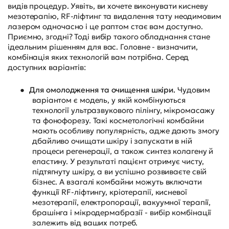
видів процедур. Уявіть, ви хочете виконувати кисневу
мезотерапію, RF-ліфтинг та видалення тату неодимовим
лазером одночасно і це раптом стає вам доступно.
Приємно, згодні? Тоді вибір такого обладнання стане
ідеальним рішенням для вас. Головне - визначити,
комбінація яких технологій вам потрібна. Серед
доступних варіантів:
●
Для омолодження та очищення шкіри.
Чудовим
варіантом є модель, у якій комбінуються
технології ультразвукового пілінгу, мікромасажу
та фонофорезу. Такі
косметологічні комбайни
мають особливу популярність, адже дають змогу
дбайливо очищати шкіру і запускати в ній
процеси регенерації, а також синтез колагену й
еластину. У результаті пацієнт отримує чисту,
підтягнуту шкіру, а ви успішно розвиваєте свій
бізнес. А взагалі комбайни можуть включати
функції RF-ліфтингу, кріотерапії, кисневої
мезотерапії, електропорації, вакуумної терапії,
брашінга і мікродермабразії - вибір комбінації
залежить від ваших потреб.