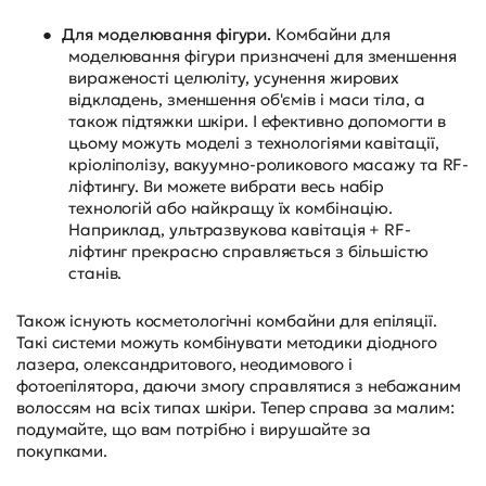
●
Для моделювання фігури.
Комбайни для
моделювання фігури призначені для зменшення
вираженості целюліту, усунення жирових
відкладень, зменшення об'ємів і маси тіла, а
також підтяжки шкіри. І ефективно допомогти в
цьому можуть моделі з технологіями кавітації,
кріоліполізу, вакуумно-роликового масажу та RF-
ліфтингу. Ви можете вибрати весь набір
технологій або найкращу їх комбінацію.
Наприклад, ультразвукова кавітація + RF-
ліфтинг прекрасно справляється з більшістю
станів.
Також існують косметологічні комбайни для епіляції.
Такі системи можуть комбінувати методики діодного
лазера, олександритового, неодимового і
фотоепілятора, даючи змогу справлятися з небажаним
волоссям на всіх типах шкіри. Тепер справа за малим:
подумайте, що вам потрібно і вирушайте за
покупками.